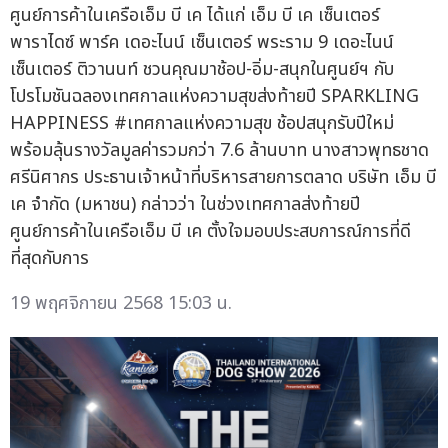
ศูนย์การค้าในเครือเอ็ม บี เค ได้แก่ เอ็ม บี เค เซ็นเตอร์
พาราไดซ์ พาร์ค เดอะไนน์ เซ็นเตอร์ พระราม 9 เดอะไนน์
เซ็นเตอร์ ติวานนท์ ชวนคุณมาช้อป-อิ่ม-สนุกในศูนย์ฯ กับ
โปรโมชันฉลองเทศกาลแห่งความสุขส่งท้ายปี SPARKLING
HAPPINESS #เทศกาลแห่งความสุข ช้อปสนุกรับปีใหม่
พร้อมลุ้นรางวัลมูลค่ารวมกว่า 7.6 ล้านบาท นางสาวพุทธชาด
ศรีนิศากร ประธานเจ้าหน้าที่บริหารสายการตลาด บริษัท เอ็ม บี
เค จำกัด (มหาชน) กล่าวว่า ในช่วงเทศกาลส่งท้ายปี
ศูนย์การค้าในเครือเอ็ม บี เค ตั้งใจมอบประสบการณ์การที่ดี
ที่สุดกับการ
19 พฤศจิกายน 2568 15:03 น.