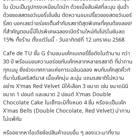
ใน ม้วนเป็นรูปทรงเหมือนโดนัท ด้วยเนื้อสัมผัสที่ละมุน ชุ่มฉ่ำ
ด้วยซอสสตรอว์เบอรี่เข้มข้น ตัดหวานอมเปรี้ยวของสตอว์เบอร์
รี่สด บอกเลยว่าอร่อยเต็มคำกับรสชาติสุดพิเศษที่คุณต้องลอง!
ที่สำคัญตอนนี้มีโปรพิเศษฉลองเปิดร้านใหม่กับโปรโมชันลด
15% ทั้งร้าน ตั้งแต่วันนี้ - วันอาทิตย์ที่ 12 มกราคม 2568
Cafe de TU ชั้น G ร้านขนมเค้กเบเกอรี่ชื่อดังในตำนาน กว่า
30 ปี พร้อมมอบความอร่อยกับเค้กหลากหลายรสชาติ ที่น่าทาน
ทุกเมนู ยิ่งช่วงเทศกาลแห่งการเฉลิมฉลอง พบกับเค้กสุดคิ้วท์
ที่มาในธีมคริสต์มาส เนื้อเค้กนุ่ม ละมุ่น แถมรสชาติไม่หวาน
อย่าง X'mas Red Velvet มีให้เลือก 3 ขนาด เช่น ขนาดมินิ
ขนาด 1 ปอนด์ และขนาด 2 ปอนด์ X'mas Double
Chocolate Cake ในเซ็ทจะมีทั้งหมด 4 ชิ้น หรือจะเป็นเค้ก
X'mas Bells (Double Chocolate, Red Velvet) น่าทาน
ไม่แพ้กัน
หรืออยากหาไอเดียช้อปสินค้าแบบอื่น ๆ ลองแวะมาที่งาน