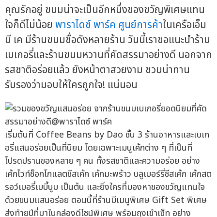
คุณรักอยู่ ขนมน่าจะเป็นอีกหนึ่งของขวัญพิเศษแทน
ใจก็ดีไม่น้อย
พาราไดซ์ พาร์ค
ศูนย์การค้า
ในเครือเอ็ม
บี เค มีร้านขนมชื่อดังหลายร้าน วันนี้เราขอแนะนำร้าน
เบเกอรี่และร้านขนมหวานที่คัดสรรมาอย่างดี นอกจาก
รสชาติอร่อยแล้ว ยังหน้าตาสวยงาม ชวนน่าทาน
รับรองว่ามอบให้ใครถูกใจ! แน่นอน
เริ่มต้นที่ Coffee Beans by Dao ชั้น 3 ร้านอาหารและเบเก
อรี่แสนอร่อยเป็นที่นิยม โดยเฉพาะเมนูเค้กต่าง ๆ ที่เป็นที่
โปรดปรานของหลาย ๆ คน ทั้งรสชาติและความอร่อย อย่าง
เค้กไวท์ช็อกโกแลตชีสเค้ก เค้กมะพร้าว บลูเบอร์รี่ชีสเค้ก เค้กสต
รอว์เบอรี่เบบี้บูม เป็นต้น และยิ่งใครที่มองหาของขวัญแทนใจ
ด้วยขนมแสนอร่อย ตอนนี้ที่ร้านมีเมนูพิเศษ Gift Set พิเศษ
ส่งท้ายปีที่มาในกล่องดีไซน์พิเศษ พร้อมถุงเข้าเซ็ท อย่าง