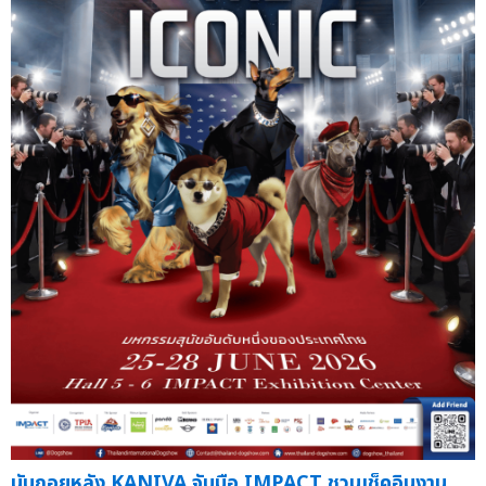
นับถอยหลัง KANIVA จับมือ IMPACT ชวนเช็คอินงาน