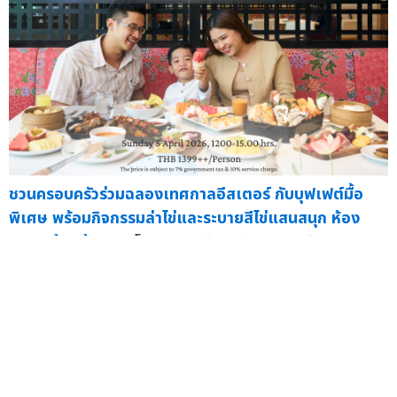
ชวนครอบครัวร่วมฉลองเทศกาลอีสเตอร์ กับบุฟเฟต์มื้อ
พิเศษ พร้อมกิจกรรมล่าไข่และระบายสีไข่แสนสนุก ห้อง
อาหารช้อนส้อม
— โรงแรมคอร์ทยาร์ด บาย แมริออท
กรุงเทพฯ สุว...
31 มี.ค.