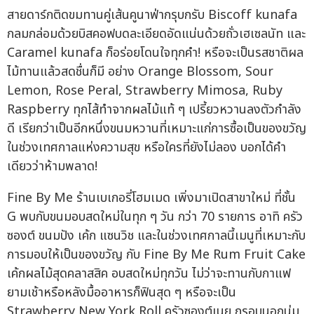
สายดาร์กติดขมทานคู่เส้นคูนาฟ่ากรุบกรับ Biscoff kunafa
กลมกล่อมด้วยบิสคอฟบดละเอียดอัดแน่นด้วยถั่วเฮเซลนัท และ
Caramel kunafa ก็อร่อยโดนใจทุกคำ! หรือจะเป็นรสชาติผล
ไม้ทานแล้วสดชื่นก็มี อย่าง Orange Blossom, Sour
Lemon, Rose Peral, Strawberry Mimosa, Ruby
Raspberry ทุกไส้ทำจากผลไม้แท้ ๆ เปรี้ยวหวานลงตัวกำลัง
ดี เรียกว่าเป็นอีกหนึ่งขนมหวานที่เหมาะแก่การซื้อเป็นของขวัญ
ในช่วงเทศกาลแห่งความสุข หรือใครที่ยังไม่ลอง บอกได้คำ
เดียวว่าห้ามพลาด!
Fine By Me ร้านเบเกอรี่โฮมเมด เพิ่งมาเปิดสาขาใหม่ ที่ชั้น
G พบกับขนมอบสดใหม่ในทุก ๆ วัน กว่า 70 รายการ อาทิ ครัว
ซองต์ ขนมปัง เค้ก แซนวิช และในช่วงเทศกาลนี้เมนูที่เหมาะกับ
การมอบให้เป็นของขวัญ กับ Fine By Me Rum Fruit Cake
เค้กผลไม้สุดคลาสสิค อบสดใหม่ทุกวัน ไม่ว่าจะทานกับกาแฟ
ยามเช้าหรือหลังมื้ออาหารก็ฟินสุด ๆ หรือจะเป็น
Strawberry New York Roll ครัวซองต์เนย กรอบนอกนุ่ม