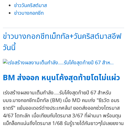
ข่าววันคริสต์มาส
ข่าวบางกอกชีท
ข่าวบางกอกชีทเม็ททัล+วันคริสต์มาสอีฟ
วันนี้
BM ส่งออก หนุนโค้งสุดท้ายโตไม่แผ่ว
เร่งสร้างผลงานเต็มกำลัง.....รับโค้งสุดท้ายปี 67 สำหรับ
บมจ.บางกอกชีทเม็ททัล (BM) เมื่อ MD คนเก่ง "ธีรวัต อมร
ธาตรี" แย้มออเดอร์ต่างประเทศล้น! ยอดส่งออกช่วงไตรมาส
4/67 โตทะลัก เมื่อเทียบกับไตรมาส 3/67 ที่ผ่านมา พร้อมตุน
แบ็กล็อกแน่นถึงไตรมาส 1/68 รับรู้รายได้กันยาวๆไปเลยยงาน