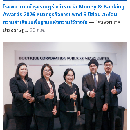
โรงพยาบาลบำรุงราษฎร์ คว้ารางวัล Money & Banking
Awards 2026 หมวดธุรกิจการแพทย์ 3 ปีซ้อน สะท้อน
ความสำเร็จบนพื้นฐานแห่งความไว้วางใจ
— โรงพยาบาล
บำรุงราษฎ...
20 ก.ค.