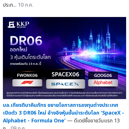
ประก...
10 ก.ค.
บล.เกียรตินาคินภัทร ขยายโอกาสการลงทุนต่างประเทศ
เปิดตัว 3 DR06 ใหม่ อ้างอิงหุ้นชั้นนำระดับโลก 'SpaceX -
Alphabet - Formula One'
— ดีเดย์ซื้อขายวันแรก 13
ก...
09 ก.ค.