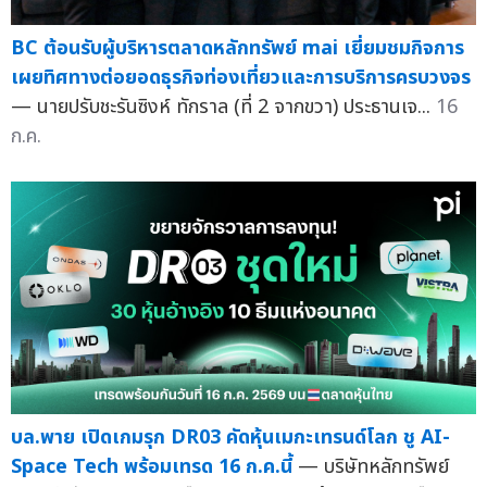
BC ต้อนรับผู้บริหารตลาดหลักทรัพย์ mai เยี่ยมชมกิจการ
เผยทิศทางต่อยอดธุรกิจท่องเที่ยวและการบริการครบวงจร
— นายปรับชะรันซิงห์ ทักราล (ที่ 2 จากขวา) ประธานเจ...
16
ก.ค.
บล.พาย เปิดเกมรุก DR03 คัดหุ้นเมกะเทรนด์โลก ชู AI-
Space Tech พร้อมเทรด 16 ก.ค.นี้
— บริษัทหลักทรัพย์