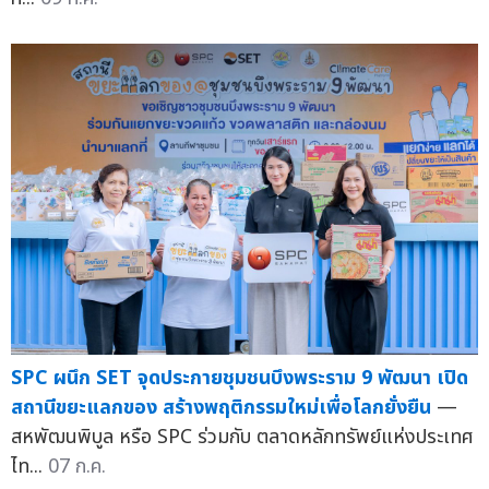
SPC ผนึก SET จุดประกายชุมชนบึงพระราม 9 พัฒนา เปิด
สถานีขยะแลกของ สร้างพฤติกรรมใหม่เพื่อโลกยั่งยืน
—
สหพัฒนพิบูล หรือ SPC ร่วมกับ ตลาดหลักทรัพย์แห่งประเทศ
ไท...
07 ก.ค.