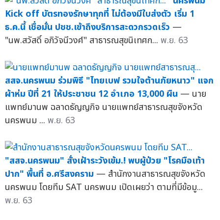
"นครพนม"
Kick off บัตรทองรักษาทุกที่ ไม่ต้องมีใบส่งตัว เริ่ม 1
ธ.ค.นี้ เชื่อมั่น ปชช.เข้าถึงบริการสะดวกรวดเร็ว
—
"นพ.สวัสดิ์ อภิวัจนีวงศ์" สาธารณสุขนิเทศก...
พ.ย. 63
สสจ.นครพนม ร่วมพิธี "ไทยเบฟ รวมใจต้านภัยหนาว" แจก
ผ้าห่ม ปีที่ 21 ให้ประชาชน 12 อำเภอ 13,000 ผืน
— นาย
แพทย์มานพ ฉลาดธัญญกิจ นายแพทย์สาธารณสุขจังหวัด
นครพนม ...
พ.ย. 63
"สสจ.นครพนม" สั่งเฝ้าระวังเข้ม.! พบผู้ป่วย "โรคมือเท้า
ปาก" พื้นที่ อ.ศรีสงคราม
— สำนักงานสาธารณสุขจังหวัด
นครพนม โดยทีม SAT นครพนม เปิดเผยว่า ตามที่มีข้อมู...
พ.ย. 63