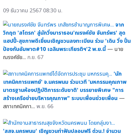
09 ธันวาคม 2567 08:30 น.
จาก
วิกฤต 'สโตรก' สู่นักวิ่งมาราธอน'ณรงค์ชัย จันทร์พร' สุด
แฮปปี้-สุขภาพดีเยี่ยมเชิญชวนลงทะเบียน ร่วม 'เดิน วิ่ง ปั่น
ป้องกันอัมพาต#10 เฉลิมพระเกียรติฯ'2 พ.ย.นี้
— นาย
ณรงค์ชัย...
ก.ย. 67
'นัก
เทคนิคการแพทย์' จ.นครพนม ร่วมเวที 'มหกรรมคุณภาพ
มาตรฐานห้องปฏิบัติการระดับชาติ' บรรยายพิเศษ "การ
สร้างเครือข่ายบริหารคุณภาพ" ระบบเพื่อนช่วยเพื่อน
—
สภาเทคนิคกา...
พ.ย. 66
'สสจ.นครพนม' เชิญชวนทำฟันปลอมฟรี ด่วน.! จำนวน