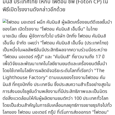
มินส์ ประเทศไทย ให้กับ โฟตอน ซีพี (Foton CP) ใน
พิธีเปิดโรงงานดังกล่าวอีกด้วย
นายเฉิน เจี้ยน ผู้จัดการทั่วไป บริษัท ปักกิ่ง โฟตอน คัมมินส์
เอ็นจิ้น จำกัด เผยว่า "โฟตอน คัมมินส์ เอ็นจิ้น (ประเทศไทย)
เป็นหนึ่งในผลลัพธ์อันมีประสิทธิผลจากความร่วมมือระหว่าง
"โฟตอน มอเตอร์ กรุ๊ป" และ "คัมมินส์" ที่ยาวนานถึง 17 ปี
เพื่อวิจัยและพัฒนาเทคโนโลยียานยนต์และเครื่องยนต์ชั้นนำ
โดยใช้เทคโนโลยีการผลิตอัจฉริยะระดับโลกที่เรียกว่า "The
Lighthouse Factory" ตามแบบของโรงงานโฟตอน คัม
มินส์ ที่กรุงปักกิ่ง ประเทศจีน ซึ่งประสบความสำเร็จอย่างสูงใน
การส่งมอบโซลูชันด้านพลังงานที่มีประสิทธิภาพและเป็นมิตร
ต่อสิ่งแวดล้อมให้กับผู้ผลิตยานยนต์กว่า 100 ประเทศทั่วโลก
โดยเป็นส่วนสำคัญในการขับเคลื่อนกลยุทธ์การขยายธุรกิจไปทั่ว
โลกของ โฟตอน มอเตอร์ กรุ๊ป ที่เริ่มการส่งออกรถ "โฟตอน"