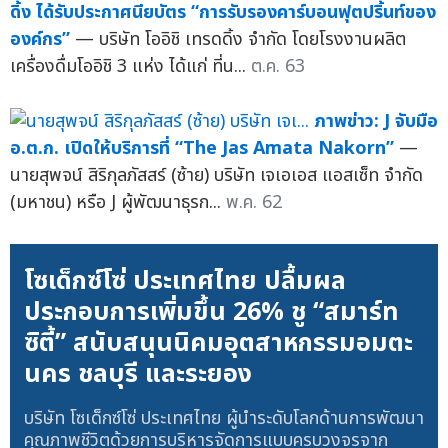
ดิ้ง ได้รับประกาศนียบัตร “การรับรองคาร์บอนฟุตปริ้นท์ของ
องค์กร”
— บริษัท โออิชิ เทรดดิ้ง จำกัด โดยโรงงานผลิต
เครื่องดื่มโออิชิ 3 แห่ง ได้แก่ ที่น...
ต.ค. 63
ภาพข่าว: J จับมือ
อ.ต.ก. เปิดให้บริการที่ “The Jas Amata Nakorn”
—
นายสุพจน์ สิริกุลภัสสร์ (ซ้าย) บริษัท เจเอเอส แอสเซ็ท จำกัด
(มหาชน) หรือ J ผู้พัฒนาธุรก...
พ.ค. 62
โซเด็กซ์โซ่ ประเทศไทย ปลื้มผล
ประกอบการเพิ่มขึ้น 26% ชู “สมาร์ท
ซิตี้” สนับสนุนนิคมอุตสาหกรรมอมตะ
นคร ชลบุรี และระยอง
บริษัท โซเด็กซ์โซ่ ประเทศไทย ผู้นำระดับโลกด้านการพัฒนา
คุณภาพชีวิตด้วยการบริหารจัดการแบบครบวงจรจาก