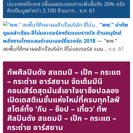
ประเทศฝรั่งเศส ปลื้มผลประกอบการเพิ่มขึ้นถึง 26% หรือ
คิดเป็นมูลค่ากว่า 2,100 ล้านบาท...
ธ.ค. 61
“พพ.” นำทัพ
ดูผลสำเร็จบ.ฮีโน่มอเตอร์สฯต้นแบบรางวัล ด้านอนุรักษ์
พลังงานไทยแลนด์เอนเนอร์ยี่อวอร์ด 2018
— "พพ."
ลงพื้นที่ศึกษาผลสำเร็จบริษัท ฮีโน่มอเตอร์ส แมน...
ก.ย. 61
ทัพศิลปินดัง สแตมป์ – เป๊ก – กระแต
– กระต่าย อาร์สยาม จัดเต็มมินิ
คอนเสิร์ตสุดมันส์เอาใจขาช็อปฉลอง
เปิดเดสติเนชั่นแห่งใหม่ที่ครบทุกไลฟ์
สไตล์ทั้ง 'กิน – ช็อป – เที่ยว’ ทัพ
ศิลปินดัง สแตมป์ – เป๊ก – กระแต –
กระต่าย อาร์สยาม