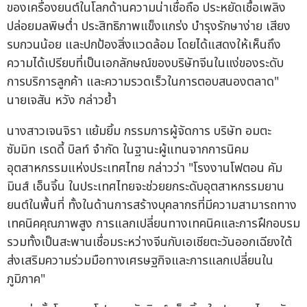
ของเครื่องยนต์ในโลกด้านความน่าเชื่อถือ ประหยัดเชื้อเพลิง
ปล่อยมลพิษต่ำ ประสิทธิภาพแข็งแกร่ง บำรุงรักษาง่าย เสียง
รบกวนน้อย และปกป้องสิ่งแวดล้อม โดยได้แสดงให้เห็นถึง
ความได้เปรียบที่เป็นเอกลักษณ์ของบริษัทจีนในแง่ของระดับ
การบริการลูกค้า และความรวดเร็วในการตอบสนองตลาด"
นายเจสัน หวัง กล่าวย้ำ
นางสาวเจนจิรา แย้มยิ้ม กรรมการผู้จัดการ บริษัท อมตะ
ซัมมิท เรดดี้ บิลท์ จำกัด ในฐานะผู้แทนจากการนิคม
อุตสาหกรรมแห่งประเทศไทย กล่าวว่า "โรงงานโฟตอน คัม
มินส์ เอ็นจิ้น ในประเทศไทยจะช่วยยกระดับอุตสาหกรรมยาน
ยนต์ในพื้นที่ ทั้งในด้านการสร้างบุคลากรที่มีความสามารถทาง
เทคนิคคุณภาพสูง การแลกเปลี่ยนทางเทคนิคและการฝึกอบรม
รวมทั้งเป็นสะพานเชื่อมระหว่างจีนกับเอเชียตะวันออกเฉียงใต้
ส่งเสริมความร่วมมือทางเศรษฐกิจและการแลกเปลี่ยนใน
ภูมิภาค"