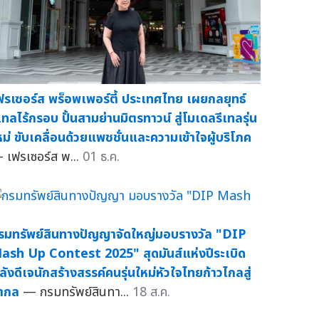
ฟรเซอร์ส พร็อพเพอร์ตี้ ประเทศไทย เผยกลยุทธ์
ีเทลไร้กรอบ ปั้นสามย่านมิตรทาวน์ สู่โมเดลรีเทลรุ่น
หม่ ขับเคลื่อนด้วยแพชชั่นและความเข้าใจผู้บริโภค
 เฟรเซอร์ส พ...
01 ธ.ค.
รมทรัพย์สินทางปัญญาจัดใหญ่มอบรางวัล "DIP
ash Up Contest 2025" สุดมันส์แห่งปีระเบิด
ลังดีเจนักสร้างสรรค์คนรุ่นใหม่หัวใจไทยก้าวไกลสู่
ากล
— กรมทรัพย์สินทา...
18 ส.ค.