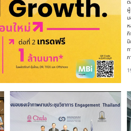
ต
ผ
ม
ห
ก
ม
ท
ภ
1