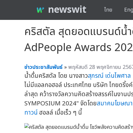
newswit
ไทย
Eng
คริสตัล สุดยอดแบรนด์น้ำด
AdPeople Awards 20
ข่าวประชาสัมพันธ์
»
พฤหัสบดี 28 พฤศจิกายน 2567
น้ำดื่มคริสตัล โดย นางสาว
สุภรณ์ เด่นไพศาล
ไม่มีแอลกอฮอล์ ประเทศไทย บริษัท ไทยดริ้งค์
ล่าสุด คว้ารางวัลความคิดสร้างสรรค์ในง
SYMPOSIUM 2024" จัดโดย
สมาคมโฆษณาแ
ทาวน์
ฮอลล์ เมื่อเร็ว ๆ นี้