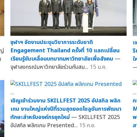
จุฬาฯ จัดงานประชุมวิชาการระดับชาติ
เ
Engagement Thailand ครั้งที่ 10 แลกเปลี่ยน
ร
ญ่
เรียนรู้ขับเคลื่อนบทบาทมหาวิทยาลัยเพื่อสังคม
—
ใ
ศ
จุฬาลงกรณ์มหาวิทยาลัยร่วมกับสม...
15 ม.ค.
—
เชิญเข้าร่วมงาน SKILLFEST 2025 อัปสกิล พลิก
ก
เกม งานใหญ่แห่งปีที่รวมสุดยอดโซลูชันการพัฒนา
M
ทักษะสำหรับองค์กรยุคใหม่
— SKILLFEST 2025
พ
อัปสกิล พลิกเกม Presented...
15 ก.ย.
ส