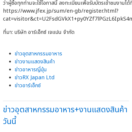
ว่าผู้ซื้อทุกท่านจะใช้โอกาสนี้ ลงทะเบียนเพื่อรับบัตรเข้าชมงานได้ที
https://www.jfex.jp/sum/en-gb/register.html?
cat=visitor&ct=U2FsdGVkX1+py0YZf7lPGzL6Ipk
ที่มา: บริษัท อาร์เอ็กซ์ เจแปน จำกัด
ข่าวอุตสาหกรรมอาหาร
ข่าวงานแสดงสินค้า
ข่าวอาหารญี่ปุ่น
ข่าวRX Japan Ltd
ข่าวอาร์เอ็กซ์
ข่าวอุตสาหกรรมอาหาร+งานแสดงสินค้า
วันนี้