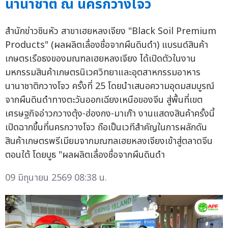
นานาชาติ ณ นครกวางโจว
สำนักข่าวซินหัว สาขาเฮยหลงเจียง "Black Soil Premium
Products" (ผลผลิตเลื่องชื่อจากผืนดินดำ) แบรนด์สินค้า
เกษตรเรือธงของมณฑลเฮยหลงเจียง ได้เปิดตัวในงาน
มหกรรมสินค้าเกษตรนิเวศวิทยาและอุตสาหกรรมอาหาร
นานาชาติกวางโจว ครั้งที่ 25 โดยนำเสนอความอุดมสมบูรณ์
จากผืนดินดำทางตะวันออกเฉียงเหนือของจีน สู่พื้นที่เขต
เศรษฐกิจอ่าวกวางตุ้ง-ฮ่องกง-มาเก๊า งานแสดงสินค้าครั้งนี้
เปิดฉากขึ้นที่นครกวางโจว ถือเป็นเวทีสำคัญในการผลักดัน
สินค้าเกษตรพรีเมียมจากมณฑลเฮยหลงเจียงเข้าสู่ตลาดจีน
ตอนใต้ โดยบูธ "ผลผลิตเลื่องชื่อจากผืนดินดำ
09 มิถุนายน 2569 08:38 น.