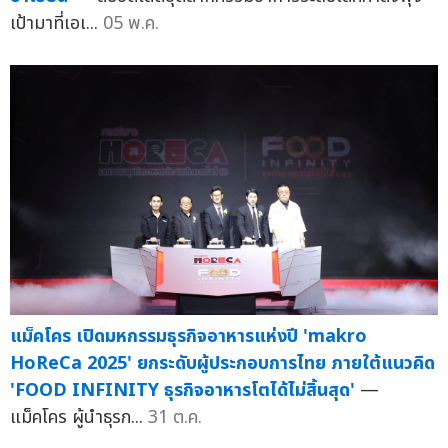
เป้ามาที่เอเ...
05 พ.ค.
แม็คโคร เปิดมหกรรมธุรกิจอาหารแห่งปี 'makro
HoReCa 2025' ยกระดับผู้ประกอบการไทย ภายใต้แนวคิด
'FOOD INFINITY ธุรกิจอาหารโตได้ไม่สิ้นสุด'
—
แม็คโคร ผู้นำธุรก...
31 ต.ค.