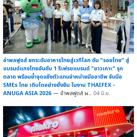
อำพลฟูดส์ ยกระดับอาหารไทยสู่เวทีโลก ดัน "รอยไทย" สู่
แบรนด์แกงไทยอันดับ 1 รีเฟรชแบรนด์ "ชาวเกาะ" รุก
ตลาด พร้อมย้ำจุดแข็งตัวแทนจำหน่ายมืออาชีพ จับมือ
SMEs ไทย เติบโตอย่างยั่งยืน ในงาน THAIFEX -
ANUGA ASIA 2026
— อำพลฟูดส์ ผ...
04 มิ.ย.