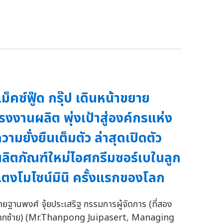
ม็คซ์ฟู๊ด กรุ๊ป เดินหน้าขยาย
รงงานผลิต พุ่งเป้าสู่องค์กรแห่ง
วามยั่งยืนเต็มตัว ล่าสุดเปิดตัว
ลิตภัณฑ์ใหม่ไอศกรีมซอร์เบในลูก
ตงโมไซน์มินิ ครั้งแรกของโลก
ายฐานพงศ์ จุ้ยประเสริฐ กรรมการผู้จัดการ (ที่สอง
ากซ้าย) (Mr.Thanpong Juipasert, Managing