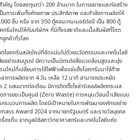
ครั้งสำคัญ โดยลงทุนกว่า 200 ล้านบาท ในการขยายและก่อสร้าง
็นการเพิ่มทั้งศักยภาพ ประสิทธิภาพ และกำลังการผลิตให้
0,000 ชิ้น หรือ จาก 350 ตู้คอนเทนเนอร์ต่อปี เป็น 800 ตู้
ใหม่ให้กับบริษัทฯ ที่มีทั้งรสชาติและเนื้อสัมผัสที่โดด
ลูกค้าทั่วโลก
ลิตไอศกรีมสมัยใหม่ที่อัดแน่นไปด้วยนวัตกรรมและเทคโนโลยี
ียอย่างสมบูรณ์ มีความเป็นมิตรต่อสิ่งแวดล้อมสูงและมุ่ง
มใหม่ที่เปลี่ยนการใช้ไฟฟ้าเพื่อแช่แข็งไอศกรีมมาใช้ก๊าซ
เวลาการผลิตจาก 4 วัน เหลือ 12 นาที สามารถประหยัด
อ 2 แสนบาทต่อเดือน มีการติดตั้งโซล่าร์เซลล์ผลิตกระแส
ัดการขยะเป็นศูนย์ (Zero Waste) การหมุนเวียนน้ำเสียแบบ
รกระบวนการผลิต โดยมีเป้าหมายในการพัฒนาองค์กรอย่าง
conomass Award 2024 จากนายกรัฐมนตรี และรางวัลบุคคล
รื่องดื่ม จากมูลนิธิสภาวิทยาศาสตร์และเทคโนโลยีแห่ง