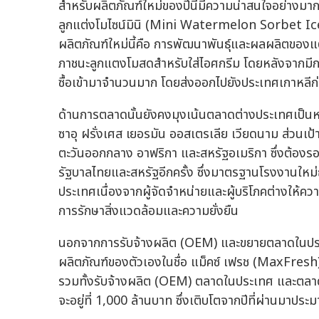
สำหรับผลิตภัณฑ์ใหม่ของปีนี้มีความน่าสนใจอย่างมาก 
ลูกแต่งโมไซน์มินิ (Mini Watermelon Sorbet Ic
ผลิตภัณฑ์ใหม่นี้คือ การพัฒนาพันธุ์และผลผลิตของแต
ภาชนะลูกแตงโมสดสำหรับใส่ไอศกรีม โดยหลังจากมีกา
ซื้อเข้ามาจำนวนมาก โดยส่งออกไปยังประเทศเกาหลี
ด้านการตลาดนั้นยังคงมุงเน้นตลาดต่างประเทศเป็นหล
ซาอุ ฝรั่งเศส เยอรมัน ออสเตรเลีย เวียดนาม ส่วนเป
ตะวันออกกลาง อาฟริกา และสหรัฐอเมริกา ซึ่งต้อง
รัฐบาลไทยและสหรัฐอีกครั้ง ซึ่งมาตรฐานโรงงานใหม่
ประเทศเนื่องจากผู้จัดจำหน่ายและผู้บริโภคต่างให้คว
การรักษาสิ่งแวดล้อมและความยั่งยืน
นอกจากการรับจ้างผลิต (OEM) และขยายตลาดในประเทศ
ผลิตภัณฑ์ของตัวเองในชื่อ แม็คซ์ เฟรช (MaxFresh) 
รวมทั้งรับจ้างผลิต (OEM) ตลาดในประเทศ และตลาดก
จะอยู่ที่ 1,000 ล้านบาท ซึ่งเติบโตจากปีที่ผ่านมาป