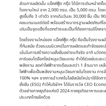
ส่วนการผลิตนั้น แม็คซ์ฟู๊ด กรุ๊ป ได้มีการเดินหน้า
โรงงานใหม่ จาก 2,000 ตรม. เป็น 5,000 ตรม. โดยเป
สูงขึ้นถึง 3 เท่าตัว จากเดิมวันละ 30,000 ชิ้น เป็น 9
คอนเทนเนอร์ต่อปี พร้อมสร้างมาตรฐานผลิตภัณฑ์ไอศกรีม
เด่นเป็นจุดแข็งที่แตกต่างและเป็นที่ต้องการบริโภคจาก
โดยโรงงานใหม่ของ แม็คซ์ฟู๊ด กรุ๊ป ถือเป็นโรงงานผ
ที่ทันสมัย ด้วยระบบนิเวศน์ในการผลิตและกำจัดของเส
เน้นในการสร้างความยั่งยืนอย่างแท้จริง อาทิ นวัตกรร
คาร์บอนไดอ๊อกไซน์หมุนเวียนแทน ทำให้ช่วยย่นระยะ
พลังงาน ลดค่าไฟฟ้าจากเดือนละกว่า 1 ล้านบาท เหลื
ไฟฟ้าเพื่อเป็นพลังงานหมุนเวียนภายในโรงงาน การจ
100% ฯลฯ จากการนำเทคโนโลยีสมัยใหม่มาใช้จัดกา
ยั่งยืน (ESG) ทำให้บริษัทฯ ได้รับรางวัล CEO E
ตัวอย่างภาคธุรกิจแห่งปี 2024 ภาคธุรกิจอาหารและเค
ประเทศไทยอีกด้วย