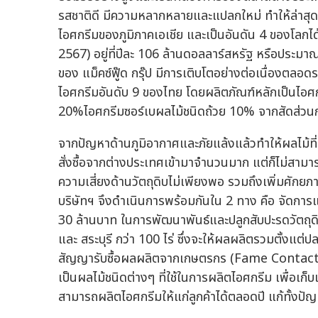
รสชาติดี มีความหลากหลายและแปลกใหม่ ทำให้ล่าสุ
ไอศกรีมของภูมิภาคเอเชีย และเป็นอันดัน 4 ของโลกได้อย
2567) อยู่ที่ปีละ 106 ล้านดอลลาร์สหรัฐ หรือประมา
ของ แม็คซ์ฟู๊ด กรุ๊ป มีการเติบโตอย่างต่อเนื่องตลอดร
ไอศกรีมอันดับ 9 ของไทย โดยผลิตภัณฑ์หลักเป็นไอศก
20%ไอศกรีมซอร์เบผลไม้ชนิดถ้วย 10% จากสัดส่ว
จากปัญหาด้านภูมิอากาศและภัยแล้งแล้วทำให้ผลไม้ที่
สั่งซื้อจากต่างประเทศเข้ามาจำนวนมาก แต่ก็ไม่สามารถ
ความเสี่ยงด้านวัตถุดิบไม่เพียงพอ รวมถึงเพิ่มศักยภา
บริษัทฯ จึงดำเนินการพร้อมกันใน 2 ทาง คือ จัดการแ
30 ล้านบาท ในการพัฒนาพันธ์และปลูกสับปะรดวัตถุดิ
และ สระบุรี กว่า 100 ไร่ ซึ่งจะให้ผลผลิตรวมตั้งแต่ป
สัญญารับซื้อผลผลิตจากเกษตรกร (Fame Contact) อี
เป็นผลไม้ชนิดต่างๆ ที่ใช้ในการผลิตไอศกรีม เพื่อเก็บ
สามารถผลิตไอศกรีมให้แก่ลูกค้าได้ตลอดปี แก้ทั้งปั