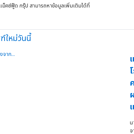
ซ์ฟู๊ด กรุ๊ป สามารถหาข้อมูลเพิ่มเติมได้ที่
ใหม่วันนี้
แ
โ
ค
ผ
แ
น
จ