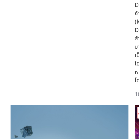
D
อ
(
D
ส
บ
เ
ไ
ห
โ
1