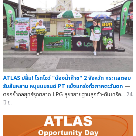
ATLAS ปลื้ม! โรดโชว์ "น้องน้ำก๊าซ" 2 จังหวัด กระแสตอบ
รับล้นหลาม หนุนแบรนด์ PT แข็งแกร่งทั่วภาคตะวันตก
—
ตอกย้ำกลยุทธ์รุกตลาด LPG ลุยขยายฐานลูกค้า-ดันเครือ...
24
มิ.ย.