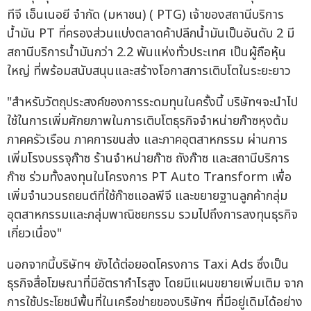
ทีจี เอ็นเนอยี จำกัด (มหาชน) ( PTG) เจ้าของสถานีบริการ
น้ำมัน PT ที่ครองส่วนแบ่งตลาดค้าปลีกน้ำมันเป็นอันดับ 2 มี
สถานีบริการน้ำมันกว่า 2.2 พันแห่งทั่วประเทศ เป็นผู้ถือหุ้น
ใหญ่ ที่พร้อมสนับสนุนและสร้างโอกาสการเติบโตในระยะยาว
"สำหรับวัตถุประสงค์ของการระดมทุนในครั้งนี้ บริษัทฯจะนำไป
ใช้ในการเพิ่มศักยภาพในการเติบโตธุรกิจจำหน่ายก๊าซหุงต้ม
ภาคครัวเรือน ภาคการขนส่ง และภาคอุตสาหกรรม ผ่านการ
เพิ่มโรงบรรจุก๊าซ ร้านจำหน่ายก๊าซ ถังก๊าซ และสถานีบริการ
ก๊าซ ร่วมทั้งลงทุนในโครงการ PT Auto Transform เพื่อ
เพิ่มจำนวนรถยนต์ที่ใช้ก๊าซแอลพีจี และขยายฐานลูกค้ากลุ่ม
อุตสาหกรรมและกลุ่มพาณิชยกรรม รวมไปถึงการลงทุนธุรกิจ
เกี่ยวเนื่อง"
นอกจากนี้บริษัทฯ ยังได้ต่อยอดโครงการ Taxi Ads ซึ่งเป็น
ธุรกิจสื่อโฆษณาที่มีอัตรากำไรสูง โดยมีแผนขยายเพิ่มเติม จาก
การใช้ประโยชน์พื้นที่ในเครือข่ายของบริษัทฯ ที่มีอยู่เดิมได้อย่าง