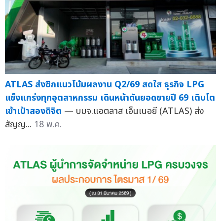
ATLAS ส่งซิกแนวโน้มผลงาน Q2/69 สดใส ธุรกิจ LPG
แข็งแกร่งทุกอุตสาหกรรม เดินหน้าดันยอดขายปี 69 เติบโต
เข้าเป้าสองดิจิต
— บมจ.แอตลาส เอ็นเนอยี (ATLAS) ส่ง
สัญญ...
18 พ.ค.