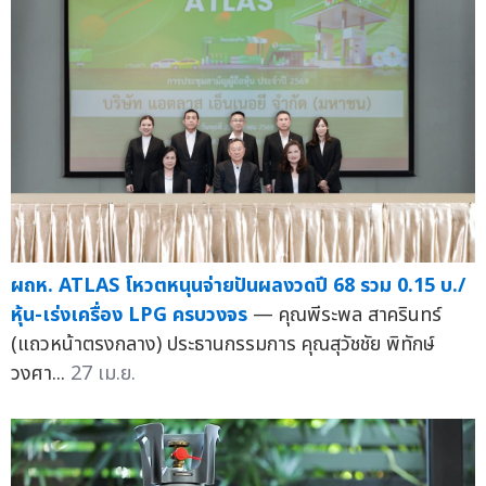
ผถห. ATLAS โหวตหนุนจ่ายปันผลงวดปี 68 รวม 0.15 บ./
หุ้น-เร่งเครื่อง LPG ครบวงจร
— คุณพีระพล สาครินทร์
(แถวหน้าตรงกลาง) ประธานกรรมการ คุณสุวัชชัย พิทักษ์
วงศา...
27 เม.ย.