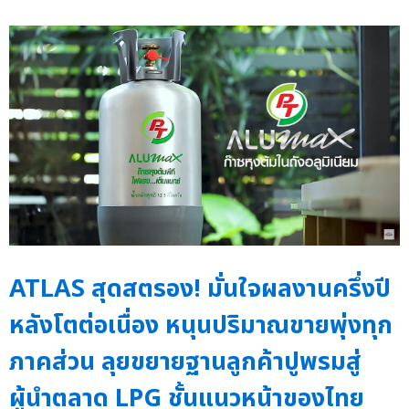
ATLAS สุดสตรอง! มั่นใจผลงานครึ่งปี
หลังโตต่อเนื่อง หนุนปริมาณขายพุ่งทุก
ภาคส่วน ลุยขยายฐานลูกค้าปูพรมสู่
ผู้นำตลาด LPG ชั้นแนวหน้าของไทย