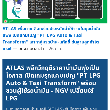
ATLAS เพิ่มทางเลือกช่วยประหยัดค่าใช้จ่ายในยุคน้ำมัน
แพง เปิดแคมเปญ "PT LPG Auto & Taxi
Transform" เจาะกลุ่มรถบ้าน-แท็กซี่ ดันฐานลูกค้าโต
แรง!
— บมจ.แอตลาส เ...
26 มี.ค.
ATLAS พลิกวิกฤติราคาน้ำมันพุ่งเป็น
โอกาส เปิดเกมรุกแคมเปญ "PT LPG
Auto & Taxi Transform" พร้อม
ชวนผู้ใช้รถน้ำมัน - NGV เปลี่ยนใช้
LPG
บมจ.แอตลาส เอ็นเนอยี (ATLAS) รับมือความผันผวน