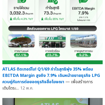
ATLAS ติดเทอร์โบ! Q1/69 กำไรสุทธิพุ่ง 35% พร้อม
EBITDA Margin สูงถึง 7.9% เดินหน้าขยายธุรกิจ LPG
ควบคู่กับการต่อยอดธุรกิจสื่อโฆษณา
— เพื่อสร้างการ
เติบโตระ...
12 พ.ค.