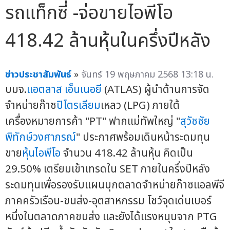
รถแท็กซี่ -จ่อขายไอพีโอ
418.42 ล้านหุ้นในครึ่งปีหลัง
ข่าวประชาสัมพันธ์
»
จันทร์ 19 พฤษภาคม 2568 13:18 น.
บมจ.
แอตลาส เอ็นเนอยี
(ATLAS) ผู้นำด้านการจัด
จำหน่ายก๊าซ
ปิโตรเลียม
เหลว (LPG) ภายใต้
เครื่องหมายการค้า "PT" ฟากแม่ทัพใหญ่ "
สุวัชชัย
พิทักษ์วงศาภรณ์
" ประกาศพร้อมเดินหน้าระดมทุน
ขาย
หุ้นไอพีโอ
จำนวน 418.42 ล้านหุ้น คิดเป็น
29.50% เตรียมเข้าเทรดใน SET ภายในครึ่งปีหลัง
ระดมทุนเพื่อรองรับแผนบุกตลาดจำหน่ายก๊าซแอลพีจี
ภาคครัวเรือน-ขนส่ง-อุตสาหกรรม โชว์จุดเด่นเบอร์
หนึ่งในตลาดภาคขนส่ง และยังได้แรงหนุนจาก PTG