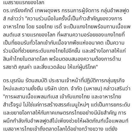
ดร.เกรียงศักดิ์ เทพผดุงพร กรรมการผู้จัดการ กลุ่มอำพลฟูด
ส์ กล่าวว่า "ความร่วมมือในครั้งนี้เป็นก้าวสำคัญของวงการ
อาหารไทย โดย รอยไทย เรดี้ จะเป็นแกงไทยพร้อมทานเนื้อแพ
ลนต์เบส รายแรกของโลก ที่ผสานความอร่อยของแกงไทยที่
เป็นที่ยอมรับทั่วโลกเข้ากับเนื้อจากพืชแห่งอนาคต เป็นความ
ร่วมมือที่ช่วยยกระดับแกงไทยไปอีกขั้น และสร้างโอกาสให้แก่
สินค้าไทยในตลาดโลก พร้อมตอบสนองความต้องการด้าน
รสชาติ คุณค่า และสิ่งแวดล้อม ให้แก่ผู้บริโภค"
ดร.บุรณิน รัตนสมบัติ ประธานเจ้าหน้าที่ปฏิบัติการกลุ่มธุรกิจ
ใหม่และความยั่งยืน บริษัท ปตท. จำกัด (มหาชน) กล่าวเสริมว่า
"การผสานเนื้อแพลนท์เบส เข้ากับแกงไทย และอาหารไทย
สำเร็จรูป ไม่ใช่แค่การสร้างสรรค์เมนูใหม่ๆ แต่เป็นการยกระดับ
และขยายโอกาสให้กับภาคเกษตรกรไทยอย่างมีนัยสำคัญ การ
ผนึกกำลังกับอำพลฟูดส์ไม่เพียงช่วยให้ผลิตภัณฑ์เนื้อแพลนท์
เบสอาหารไทยเข้าถึงตลาดโลกได้อย่างกว้างขวาง แต่ยัง