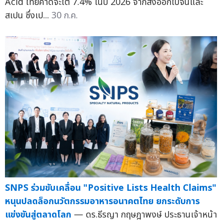
Acid ไทยคาดจะโต 7.4% ในปี 2026 จากส่งออกไปจีนและ
สเปน ซึ่งเป...
30 ก.ค.
SNPS ร่วมขับเคลื่อน "Positive Lists Health Claims"
หนุนปลดล็อกนวัตกรรมอาหารอนาคตไทย ยกระดับการ
แข่งขันสู่ตลาดโลก
— ดร.ธีรญา กฤษฎาพงษ์ ประธานเจ้าหน้า