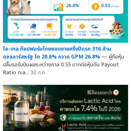
ไอ-เทล ท็อปฟอร์มโกยยอดขายครึ่งปีแรก 316 ล้าน
ดอลลาร์สหรัฐ โต 20.6% กวาด GPM 26.8%
— ผู้ถือหุ้น
ปลื้มรอรับปันผลระหว่างกาล 0.55 บาทต่อหุ้นดัน Payout
Ratio ทะล...
30 ก.ค.