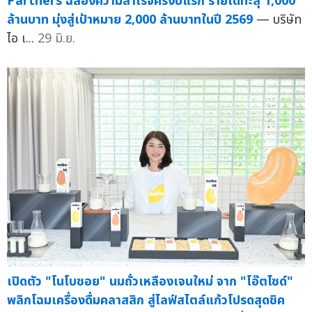
Partners ฉลองความสำเร็จครึ่งปีแรก รายได้ทะลุ 1,000
ล้านบาท มุ่งสู่เป้าหมาย 2,000 ล้านบาทในปี 2569
— บริษัท
ไอ เ...
29 มิ.ย.
เปิดตัว "โนโบซอย" นมถั่วเหลืองเจนใหม่ จาก "โอ๊ตไซด์"
พลิกโฉมเครื่องดื่มคลาสสิก สู่ไลฟ์สไตล์แก้วโปรดสุดชิค