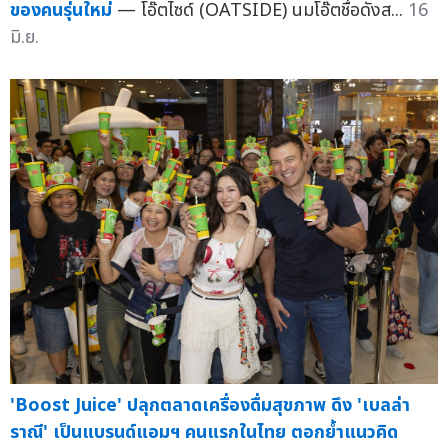
ของคนรุ่นใหม่
— โอ๊ตไซด์ (OATSIDE) นมโอ๊ตชื่อดังส...
16
มิ.ย.
'Boost Juice' ปลุกตลาดเครื่องดื่มสุขภาพ ดึง 'เบลล่า
ราณี' เป็นแบรนด์แอมฯ คนแรกในไทย ตอกย้ำแนวคิด