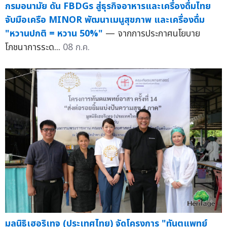
กรมอนามัย ดัน FBDGs สู่ธุรกิจอาหารและเครื่องดื่มไทย
จับมือเครือ MINOR พัฒนาเมนูสุขภาพ และเครื่องดื่ม
"หวานปกติ = หวาน 50%"
— จากการประกาศนโยบาย
โภชนาการระด...
08 ก.ค.
มูลนิธิเฮอริเทจ (ประเทศไทย) จัดโครงการ "ทันตแพทย์