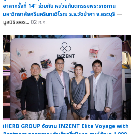
อาสาครั้งที่ 14" ร่วมกับ หน่วยทันตกรรมพระราชทาน
มหาวิทยาลัยศรีนครินทรวิโรฒ ร.ร.วัดป่าคา จ.สระบุรี
—
มูลนิธิเฮอร...
02 ก.ค.
iHERB GROUP จัดงาน INZENT Elite Voyage with