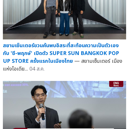
สยามเซ็นเตอร์ชวนค้นพบอิสระที่สะท้อนความเป็นตัวเอง
กับ 'ซี-พฤกษ์' เปิดตัว SUPER SUN BANGKOK POP
UP STORE ครั้งแรกในเมืองไทย
— สยามเซ็นเตอร์ เมือง
แห่งไอเดีย...
04 ส.ค.