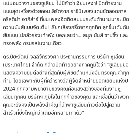
แน่นอนว่างานของซูเลียน ไม่มีคำว่าเงียบเหงา! ปิดท้ายงาน
แบบสุดเหวี่ยงด้วยคอนเสิร์ตจาก ราชินีเพลงแดนซ์ตลอดกาล
คริสติน่า อากีล่าร์ ที่ขนเพลงฮิตติดลมบนระดับตำนานมาระเบิด
ความมันส์แบบจัดเต็ม! เรียกเสียงกรี๊ดจากทุกทิศ ลุกขึ้นเต้นกัน
ยับแบบไม่กลัวรองเท้าพัง บอกเลยว่า... สนุก มันส์ ซาบซึ้ง และ
ทรงพลัง ครบรสในงานเดียว
ดร.ปิยะวัฒน์ จุลล์จักรวงศา ประธานกรรมการ บริษัท ซูเลียน
(ประเทศไทย) จำกัด กล่าวปิดท้ายอย่างภาคภูมิใจว่า "ซูเลียนขอ
แสดงความยินดีอย่างที่สุดกับผู้พิชิตตำแหน่งอันทรงคุณค่าทุก
ท่าน โดยเฉพาะกับผู้ที่คว้ารางวัลผู้จัดจำหน่ายยอดเยี่ยมแห่งปี
2024 ทุกความพยายามของคุณคือแสงสว่างของทีมงานซู
เลียนทุกคน บริษัทฯ ภูมิใจในทุกก้าวของคุณ และเชื่อมั่นว่าพวก
คุณจะยังคงเป็นพลังสำคัญที่นำพาซูเลียนก้าวต่อไปสู่ความ
สำเร็จที่ยิ่งใหญ่กว่าเดิมอีกหลายเท่าตัว"