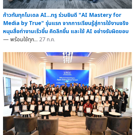
ก้าวทันทุกโมเดล AI…ทรู ร่วมยินดี "AI Mastery for
Media by True" รุ่นแรก จากการเรียนรู้สู่การใช้งานจริง
หนุนสื่อทำงานเร็วขึ้น คิดลึกขึ้น และใช้ AI อย่างรับผิดชอบ
— พร้อมใช้ทุก...
27 ก.ค.