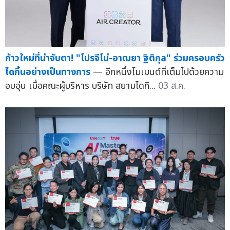
ก้าวใหม่ที่น่าจับตา! "โปรจีโน่-อาฒยา ฐิติกุล" ร่วมครอบครัว
ไดกิ้นอย่างเป็นทางการ
— อีกหนึ่งโมเมนต์ที่เต็มไปด้วยความ
อบอุ่น เมื่อคณะผู้บริหาร บริษัท สยามไดกิ...
03 ส.ค.