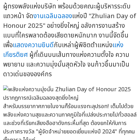
ผู้ทรงพลังแห่งบริษัท พร้อมด้วยคณะผู้บริหารระดับ
แถวหน้า จัด
งานเฉลิมฉลอง
แห่งปี "Zhulian Day of
Honour 2025" อย่างยิ่งใหญ่ อลังการงานสร้าง
แบบที่ใครพลาดต้องเสียดายหนักมาก งานนี้จัดขึ้น
เพื่อ
แสดงความยินดี
กับเหล่าผู้พิชิตตำแหน่ง
แห่ง
เกียรติยศ
ผู้ที่เดินบนเส้นทางแห่งความตั้งใจ ความ
พยายาม และความมุ่งมั่นสุดหัวใจ จนก้าวขึ้นมาเป็น
ดาวเด่นขององค์กร
สำหรับบรรยากาศภายในงานก็ร้อนแรงทะลุปรอท! เต็มไปด้วย
พลังแห่งความสุขและความภาคภูมิใจที่เปล่งประกายไปทั่วฮอลล์
และช่วงที่เรียกเสียงฮือฮาดังกระหึ่มที่สุด ต้องยกให้กับการ
ประกาศรางวัล "ผู้จัดจำหน่ายยอดเยี่ยมแห่งปี 2024" ที่ทุกคน