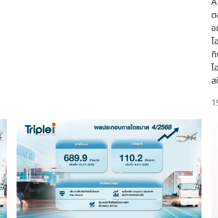
A
ต
อ
โ
ท
ไอ
ส
1