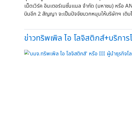
เน็ตเวิร์ค อินเตอร์เนชั่นแนล จำกัด (มหาชน) หรือ 
บินอีก 2 สัญญา จะเป็นปัจจัยบวกหนุนให้บริษัทฯ เติบโ
ข่าวทริพเพิล ไอ โลจิสติกส์+บริการโล