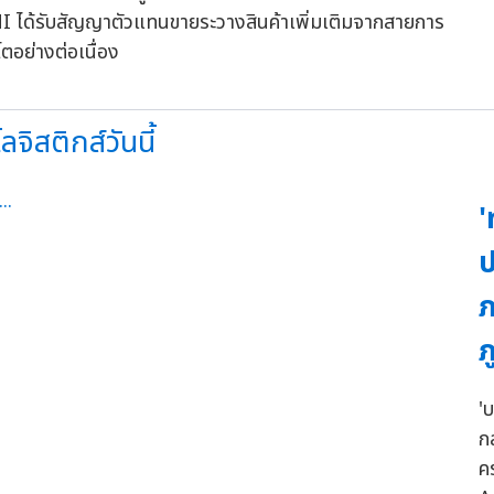
ANI ได้รับสัญญาตัวแทนขายระวางสินค้าเพิ่มเติมจากสายการ
ตอย่างต่อเนื่อง
จิสติกส์วันนี้
'
ป
ภ
ภ
'บ
ก
ค