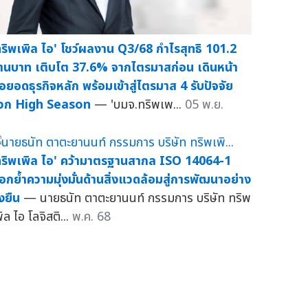
ทริพเพิล ไอ' โชว์ผลงาน Q3/68 กำไรสุทธิ 101.2
้านบาท เติบโต 37.6% จากไตรมาสก่อน เดินหน้า
่อยอดธุรกิจหลัก พร้อมเข้าสู่ไตรมาส 4 รับปัจจัย
วก High Season
— 'บมจ.ทริพเพ...
05 พ.ย.
ทริพเพิล ไอ' คว้ามาตรฐานสากล ISO 14064-1
อกย้ำความมุ่งมั่นด้านสิ่งแวดล้อมสู่การพัฒนาอย่าง
่งยืน
— นายธนัท ตาตะยานนท์ กรรมการ บริษัท ทริพ
ิล ไอ โลจิสติ...
พ.ค. 68