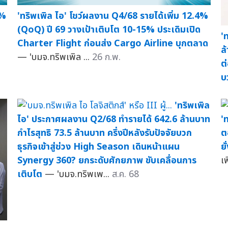
8%
'ทริพเพิล ไอ' โชว์ผลงาน Q4/68 รายได้เพิ่ม 12.4%
(QoQ) ปี 69 วางเป้าเติบโต 10-15% ประเดิมเปิด
'
Charter Flight ก่อนส่ง Cargo Airline บุกตลาด
ล
— 'บมจ.ทริพเพิล ...
26 ก.พ.
ต
บ
'ทริพเพิล
ไอ' ประกาศผลงาน Q2/68 ทำรายได้ 642.6 ล้านบาท
'
กำไรสุทธิ 73.5 ล้านบาท ครึ่งปีหลังรับปัจจัยบวก
ต
ธุรกิจเข้าสู่ช่วง High Season เดินหน้าแผน
ยั
Synergy 360? ยกระดับศักยภาพ ขับเคลื่อนการ
เพ
เติบโต
— 'บมจ.ทริพเพ...
ส.ค. 68