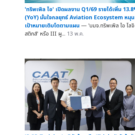
'ทริพเพิล ไอ' เปิดผลงาน Q1/69 รายได้เพิ่ม 13.
(YoY) มั่นใจกลยุทธ์ Aviation Ecosystem หนุน
เป้าหมายเติบโตตามแผน
— 'บมจ.ทริพเพิล ไอ โลจิ
สติกส์' หรือ III ผู...
13 พ.ค.