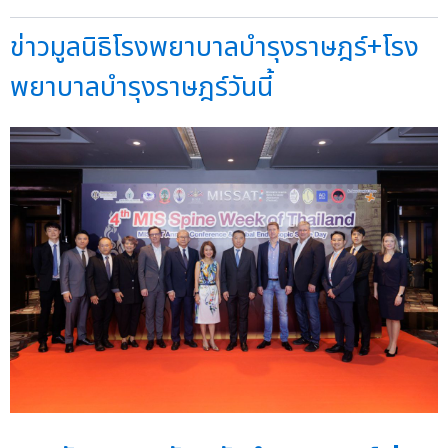
ข่าวมูลนิธิโรงพยาบาลบำรุงราษฎร์+โรง
พยาบาลบำรุงราษฎร์วันนี้