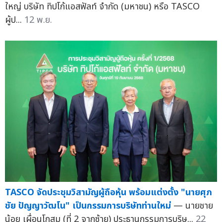
ใหญ่ บริษัท ทิปโก้แอสฟัลท์ จำกัด (มหาชน) หรือ TASCO
ผู้ป...
12 พ.ย.
TASCO จัดประชุมวิสามัญผู้ถือหุ้น พร้อมแต่งตั้ง "นายศุภ
ชัย ปัญญาวัฒโน" เป็นกรรมการบริษัทท่านใหม่
— นายชาย
น้อย เผื่อนโกสุม (ที่ 2 จากซ้าย) ประธานกรรมการบริษ...
22