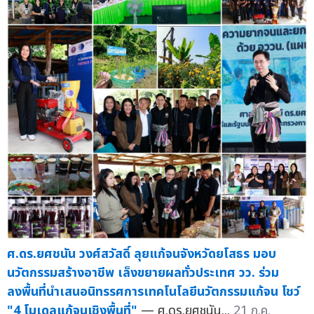
ศ.ดร.ยศชนัน วงศ์สวัสดิ์ ลุยแก้จนจังหวัดยโสธร มอบ
นวัตกรรมสร้างอาชีพ เล็งขยายผลทั่วประเทศ วว. ร่วม
ลงพื้นที่นำเสนอนิทรรศการเทคโนโลยีนวัตกรรมแก้จน โชว์
"4 โมเดลแก้จนเชิงพื้นที่"
— ศ.ดร.ยศชนัน...
21 ก.ค.