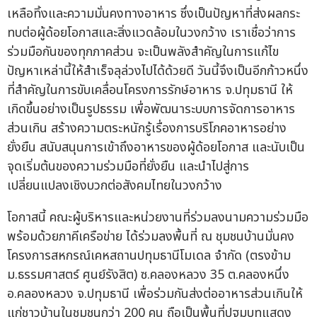
เหลือทิ้งและความมั่นคงทางอาหาร ซึ่งเป็นปัญหาที่ส่งผลกระ
ทบต่อผู้ด้อยโอกาสและสิ่งแวดล้อมในวงกว้าง เราเชื่อว่าการ
ร่วมมือกันของทุกภาคส่วน จะเป็นพลังสำคัญในการแก้ไข
ปัญหาเหล่านี้ให้สำเร็จลุล่วงไปได้ด้วยดี วันนี้จึงเป็นอีกก้าวหนึ่ง
ที่สำคัญในการขับเคลื่อนโครงการรักษ์อาหาร จ.ปทุมธานี ให้
เกิดขึ้นอย่างเป็นรูปธรรม เพื่อพัฒนาระบบการจัดการอาหาร
ส่วนเกิน สร้างความตระหนักรู้เรื่องการบริโภคอาหารอย่าง
ยั่งยืน สนับสนุนการเข้าถึงอาหารของผู้ด้อยโอกาส และนับเป็น
จุดเริ่มต้นของความร่วมมือที่ยั่งยืน และนำไปสู่การ
เปลี่ยนแปลงเชิงบวกต่อสังคมไทยในวงกว้าง
โอกาสนี้ คณะผู้บริหารและหน่วยงานที่ร่วมลงนามความร่วมมือ
พร้อมด้วยภาคีเครือข่าย ได้ร่วมลงพื้นที่ ณ ชุมชนบ้านมั่นคง
โครงการสหกรณ์เคหสถานปทุมธานีโมเดล จำกัด (ตรงข้าม
ม.ธรรมศาสตร์ ศูนย์รังสิต) ซ.คลองหลวง 35 ต.คลองหนึ่ง
อ.คลองหลวง จ.ปทุมธานี เพื่อร่วมกันส่งต่ออาหารส่วนเกินให้
แก่ชาวบ้านในชุมชนกว่า 200 คน ถือเป็นพื้นที่ปฐมบทแสดง