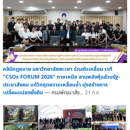
คลินิกฎหมาย มหาวิทยาลัยพะเยา ร่วมขับเคลื่อน เวที
"CSOs FORUM 2026" ภาคเหนือ สานพลังหุ้นส่วนรัฐ-
ประชาสังคม แก้วิกฤตความเหลื่อมล้ำ มุ่งสร้างการ
เปลี่ยนแปลงยั่งยืน
— กรมพัฒนาสัง...
21 ก.ค.