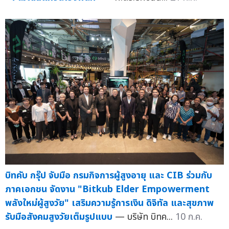
บิทคับ กรุ๊ป จับมือ กรมกิจการผู้สูงอายุ และ CIB ร่วมกับ
ภาคเอกชน จัดงาน "Bitkub Elder Empowerment
พลังใหม่ผู้สูงวัย" เสริมความรู้การเงิน ดิจิทัล และสุขภาพ
รับมือสังคมสูงวัยเต็มรูปแบบ
— บริษัท บิทค...
10 ก.ค.