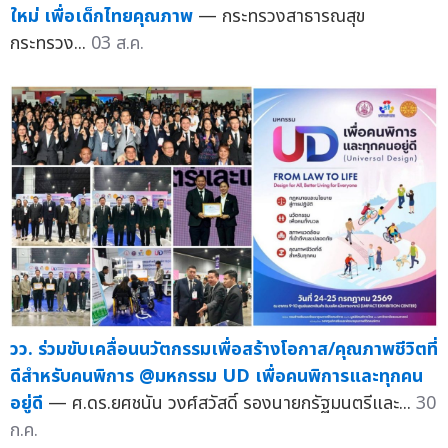
ใหม่ เพื่อเด็กไทยคุณภาพ
— กระทรวงสาธารณสุข
กระทรวง...
03 ส.ค.
วว. ร่วมขับเคลื่อนนวัตกรรมเพื่อสร้างโอกาส/คุณภาพชีวิตที่
ดีสำหรับคนพิการ @มหกรรม UD เพื่อคนพิการและทุกคน
อยู่ดี
— ศ.ดร.ยศชนัน วงศ์สวัสดิ์ รองนายกรัฐมนตรีและ...
30
ก.ค.