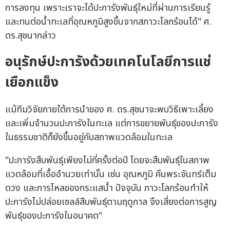
การลงทุน เพราะเราจะได้ปะการังพันธุ์ใหม่ที่ผ่านการเรียนรู้
และทนต่อน้ำทะเลที่อุณหภูมิสูงขึ้นจากสภาวะโลกร้อนได้" ศ.
ดร.สุชนากล่าว
อนุรักษ์ปะการังด้วยเทคโนโลยีการแช่
เยือกแข็ง
แม้ทีมวิจัยภายใต้การนำของ ศ. ดร.สุชนาจะพบวิธีเพาะเลี้ยง
และเพิ่มจำนวนปะการังในทะเล แต่การขยายพันธุ์ของปะการัง
ในธรรมชาติก็ยังขึ้นอยู่กับสภาพแวดล้อมในทะเล
"ปะการังสืบพันธุ์เพียงไม่กี่ครั้งต่อปี โดยจะสืบพันธุ์ในสภาพ
แวดล้อมที่เอื้ออำนวยเท่านั้น เช่น อุณหภูมิ คืนพระจันทร์เต็ม
ดวง และการไหลของกระแสน้ำ ปัจจุบัน ภาวะโลกร้อนทำให้
ปะการังไม่ปล่อยเซลล์สืบพันธุ์ตามฤดูกาล จึงเสี่ยงต่อการสูญ
พันธุ์ของปะการังในอนาคต"