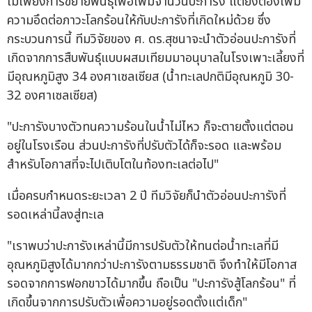
ไม่เพียงการขยายพันธุ์เพื่อเพิ่มจำนวนปะการัง แต่ยังต้องเพิ่ม
ความอึดต่อภาวะโลกร้อนให้กับปะการังที่เกิดใหม่ด้วย ซึ่ง
กระบวนการนี้ ทีมวิจัยของ ศ. ดร.สุชนาจะนำตัวอ่อนปะการังที่
เกิดจากการสืบพันธุ์แบบผสมเทียมมาอนุบาลในโรงเพาะเลี้ยงที่
มีอุณหภูมิสูง 34 องศาเซลเซียส (น้ำทะเลปกติมีอุณหภูมิ 30-
32 องศาเซลเซียส)
"ปะการังบางตัวทนความร้อนในน้ำไม่ไหว ก็จะตายตั้งแต่ตอน
อยู่ในโรงเรือน ส่วนปะการังที่ปรับตัวได้ก็จะรอด และพร้อม
สำหรับโอกาสที่จะไปเติบโตในท้องทะเลต่อไป"
เมื่อครบกำหนดระยะเวลา 2 ปี ทีมวิจัยก็นำตัวอ่อนปะการังที่
รอดเหล่านี้ลงสู่ทะเล
"เราพบว่าปะการังเหล่านี้มีการปรับตัวให้ทนต่อน้ำทะเลที่มี
อุณหภูมิสูงได้มากกว่าปะการังตามธรรมชาติ จึงทำให้มีโอกาส
รอดจากการฟอกขาวได้มากขึ้น ถือเป็น "ปะการังสู้โลกร้อน" ที่
เกิดขึ้นจากการปรับตัวเพื่อความอยู่รอดตั้งแต่เด็ก"