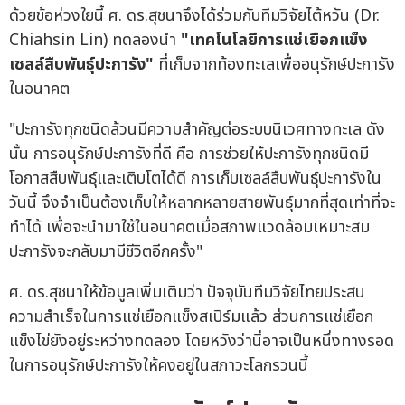
ด้วยข้อห่วงใยนี้ ศ. ดร.สุชนาจึงได้ร่วมกับทีมวิจัยไต้หวัน (Dr.
Chiahsin Lin) ทดลองนำ
"เทคโนโลยีการแช่เยือกแข็ง
เซลล์สืบพันธุ์ปะการัง"
ที่เก็บจากท้องทะเลเพื่ออนุรักษ์ปะการัง
ในอนาคต
"ปะการังทุกชนิดล้วนมีความสำคัญต่อระบบนิเวศทางทะเล ดัง
นั้น การอนุรักษ์ปะการังที่ดี คือ การช่วยให้ปะการังทุกชนิดมี
โอกาสสืบพันธุ์และเติบโตได้ดี การเก็บเซลล์สืบพันธุ์ปะการังใน
วันนี้ จึงจำเป็นต้องเก็บให้หลากหลายสายพันธุ์มากที่สุดเท่าที่จะ
ทำได้ เพื่อจะนำมาใช้ในอนาคตเมื่อสภาพแวดล้อมเหมาะสม
ปะการังจะกลับมามีชีวิตอีกครั้ง"
ศ. ดร.สุชนาให้ข้อมูลเพิ่มเติมว่า ปัจจุบันทีมวิจัยไทยประสบ
ความสำเร็จในการแช่เยือกแข็งสเปิร์มแล้ว ส่วนการแช่เยือก
แข็งไข่ยังอยู่ระหว่างทดลอง โดยหวังว่านี่อาจเป็นหนึ่งทางรอด
ในการอนุรักษ์ปะการังให้คงอยู่ในสภาวะโลกรวนนี้