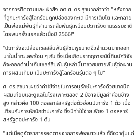
จากการติดตามและเฝ้าสังเกต ศ. ดร.สุชนากล่าวว่า "หลังจาก
ที่ลูกปะการังสู้โลกร้อนถูกปล่อยลงทะเล มีการเติบโต และกลาย
เป็นพ่อแม่พันธุ์ที่สามารถสืบพันธุ์เหมือนปะการังตามธรรมชาติ
โดยพบครั้งแรกแล้วเมื่อปี 2566!"
"ปะการังจะปล่อยเซลล์สืบพันธุ์สีชมพูขนาดจิ๋วจำนวนมากออก
มาในน้ำทะเลพร้อม ๆ กัน ซึ่งเมื่อเกิดปรากฏการณ์นี้ทีมนักวิจัย
ก็จะออกดำน้ำเก็บเซลล์สืบพันธุ์เหล่านี้มาช่วยขยายพันธุ์ต่อผ่าน
การผสมเทียม เป็นปะการังสู้โลกร้อนรุ่นต่อ ๆ ไป"
ศ. ดร.สุชนาเผยว่าค่าใช้จ่ายในการอนุรักษ์ปะการังด้วยเทคนิค
ผสมเทียมและดูแลในโรงเพาะตลอด 2 ปีอาจมีมูลค่าค่อนข้าง
สูง กล่าวคือ 100 ดอลลาร์สหรัฐต่อตัวอ่อนปะการัง 1 ตัว เมื่อ
เทียบกับการหักปักชำปะการัง ซึ่งมีค่าใช้จ่ายเพียง 1 ดอลลาร์
สหรัฐต่อปะการัง 1 ต้น
"แต่เมื่อดูอัตราการรอดตายจากการฟอกขาวแล้ว ก็ถือว่าคุ้มแก่