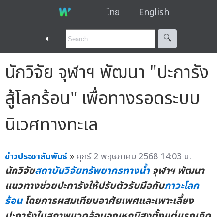
ไทย
English
◐
🔍︎
นักวิจัย จุฬาฯ พัฒนา "ปะการัง
สู้โลกร้อน" เพื่อทางรอดระบบ
นิเวศทางทะเล
ข่าวประชาสัมพันธ์
»
ศุกร์ 2 พฤษภาคม 2568 14:03 น.
นักวิจัย
สถาบันวิจัยทรัพยากรทางน้ำ
จุฬาฯ พัฒนา
แนวทางช่วยปะการังให้ปรับตัวรับมือกับ
ภาวะโลก
ร้อน
โดยการผสมเทียมอาศัยเพศและเพาะเลี้ยง
ปะการังในสภาพแวดล้อมอุณหภูมิสูงตั้งแต่แรกเกิด