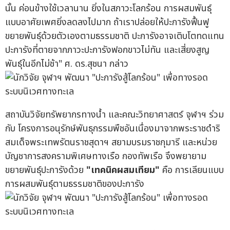
นั้น ค่อนข้างใช้เวลานาน ยิ่งในสภาวะโลกร้อน การผสมพันธุ์
แบบอาศัยเพศยิ่งลดลงไปมาก ถ้าเราปล่อยให้ปะการังฟื้นฟู
ขยายพันธุ์ด้วยตัวเองตามธรรมชาติ ปะการังอาจเติบโตทดแทน
ปะการังที่ตายจากภาวะปะการังฟอกขาวไม่ทัน และเสี่ยงสูญ
พันธุ์ในอีกไม่ช้า" ศ. ดร.สุชนา กล่าว
สถาบันวิจัยทรัพยากรทางน้ำ และคณะวิทยาศาสตร์ จุฬาฯ ร่วม
กับ โครงการอนุรักษ์พันธุกรรมพืชอันเนื่องมาจากพระราชดำริ
สมเด็จพระเทพรัตนราชสุดาฯ สยามบรมราชกุมารี และหน่วย
บัญชาการสงครามพิเศษทางเรือ กองทัพเรือ จึงพยายาม
ขยายพันธุ์ปะการังด้วย
"
เทคนิคผสมเทียม"
คือ การเลียนแบบ
การผสมพันธุ์ตามธรรมชาติของปะการัง