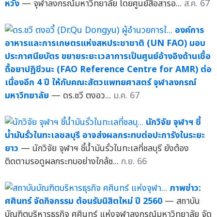
หวัง
— จุฬาลงกรณ์มหาวิทยาลัย โดยศูนย์สื่อสารอ...
ส.ค. 67
องค์การ
อาหารและการเกษตรแห่งสหประชาชาติ (UN FAO) มอบ
ประกาศนียบัตร ขยายระยะเวลาการเป็นศูนย์อ้างอิงด้านเชื้อ
ดื้อยาปฏิชีวนะ (FAO Reference Centre for AMR) ต่อ
เนื่องอีก 4 ปี ให้กับคณะสัตวแพทยศาสตร์ จุฬาลงกรณ์
มหาวิทยาลัย
— ดร.ชวี ตงอว...
ม.ค. 67
นักวิจัย จุฬาฯ ชี้
น้ำมันรั่วในทะเลชลบุรี อาจส่งผลกระทบต่อปะการังในระยะ
ยาว
— นักวิจัย จุฬาฯ ชี้น้ำมันรั่วในทะเลที่ชลบุรี ยังต้อง
ติดตามรอดูผลกระทบอย่างใกล้ช...
ก.ย. 66
ภาพข่าว:
ศศินทร์ จัดกิจกรรม ต้อนรับนิสิตใหม่ ปี 2560
— สถาบัน
บัณฑิตบริหารธุรกิจ ศศินทร์ แห่งจุฬาลงกรณ์มหาวิทยาลัย จัด