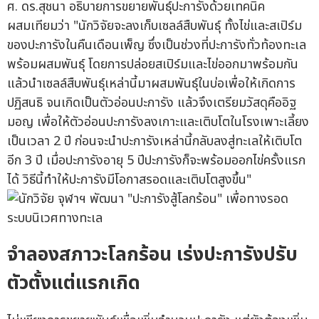
ศ. ดร.สุชนา อธิบายการขยายพันธุ์ปะการังด้วยเทคนิค
ผสมเทียมว่า "นักวิจัยจะลงเก็บเซลล์สืบพันธุ์ ทั้งไข่และสเปิร์ม
ของปะการังในคืนเดือนเพ็ญ ซึ่งเป็นช่วงที่ปะการังทั่วท้องทะเล
พร้อมผสมพันธุ์ โดยการปล่อยสเปิร์มและไข่ออกมาพร้อมกัน
แล้วนำเซลล์สืบพันธุ์เหล่านี้มาผสมพันธุ์ในบ่อเพื่อให้เกิดการ
ปฏิสนธิ จนเกิดเป็นตัวอ่อนปะการัง แล้วจึงเตรียมวัสดุคืออิฐ
มอญ เพื่อให้ตัวอ่อนปะการังลงเกาะและเติบโตในโรงเพาะเลี้ยง
เป็นเวลา 2 ปี ก่อนจะนำปะการังเหล่านี้กลับลงสู่ทะเลให้เติบโต
อีก 3 ปี เมื่อปะการังอายุ 5 ปีปะการังก็จะพร้อมออกไข่ครั้งแรก
ได้ วิธีนี้ทำให้ปะการังมีโอกาสรอดและเติบโตสูงขึ้น"
จำลองสภาวะโลกร้อน เร่งปะการังปรับ
ตัวตั้งแต่แรกเกิด