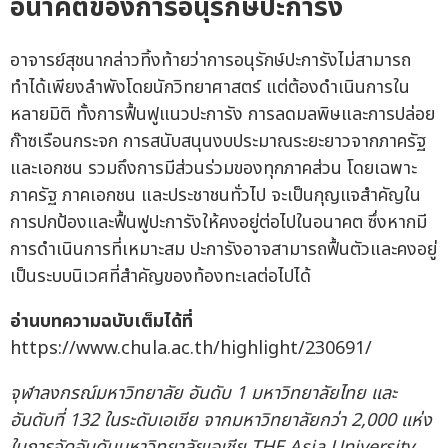
อนาคตของการอนุรักษ์ปะการัง
อาจารย์สุชนากล่าวทิ้งท้ายว่าการอนุรักษ์ปะการังไม่สามารถ
ทำได้เพียงลำพังโดยนักวิทยาศาสตร์ แต่ต้องดำเนินการใน
หลายมิติ ทั้งการฟื้นฟูแนวปะการัง การลดมลพิษและการปล่อย
ก๊าซเรือนกระจก การสนับสนุนงบประมาณระยะยาวจากภาครัฐ
และเอกชน รวมถึงการมีส่วนร่วมของทุกภาคส่วน โดยเฉพาะ
ภาครัฐ ภาคเอกชน และประชาชนทั่วไป จะเป็นกุญแจสำคัญใน
การปกป้องและฟื้นฟูปะการังให้คงอยู่ต่อไปในอนาคต ซึ่งหากมี
การดำเนินการที่เหมาะสม ปะการังอาจสามารถฟื้นตัวและคงอยู่
เป็นระบบนิเวศที่สำคัญของท้องทะเลต่อไปได้
อ่านบทความฉบับเต็มได้ที่
https://www.chula.ac.th/highlight/230691/
จุฬาลงกรณ์มหาวิทยาลัย อันดับ 1 มหาวิทยาลัยไทย และ
อันดับที่
132
ในระดับเอเชีย จากมหาวิทยาลัยกว่า
2,000
แห่ง
ในการจัดอันดับมหาวิทยาลัยเอเชีย
THE Asia University