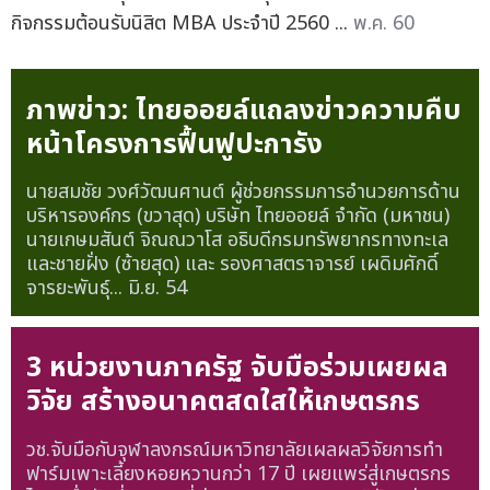
กิจกรรมต้อนรับนิสิต MBA ประจำปี 2560 ...
พ.ค. 60
ภาพข่าว: ไทยออยล์แถลงข่าวความคืบ
หน้าโครงการฟื้นฟูปะการัง
นายสมชัย วงศ์วัฒนศานต์ ผู้ช่วยกรรมการอำนวยการด้าน
บริหารองค์กร (ขวาสุด) บริษัท ไทยออยล์ จำกัด (มหาชน)
นายเกษมสันต์ จิณณวาโส อธิบดีกรมทรัพยากรทางทะเล
และชายฝั่ง (ซ้ายสุด) และ รองศาสตราจารย์ เผดิมศักดิ์
จารยะพันธุ์...
มิ.ย. 54
3 หน่วยงานภาครัฐ จับมือร่วมเผยผล
วิจัย สร้างอนาคตสดใสให้เกษตรกร
วช.จับมือกับจุฬาลงกรณ์มหาวิทยาลัยเผลผลวิจัยการทำ
ฟาร์มเพาะเลี้ยงหอยหวานกว่า 17 ปี เผยแพร่สู่เกษตรกร