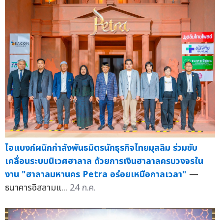
ไอแบงก์ผนึกกำลังพันธมิตรนักธุรกิจไทยมุสลิม ร่วมขับ
เคลื่อนระบบนิเวศฮาลาล ด้วยการเงินฮาลาลครบวงจรใน
งาน "ฮาลาลมหานคร Petra อร่อยเหนือกาลเวลา"
—
ธนาคารอิสลามแ...
24 ก.ค.