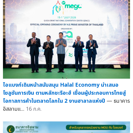
ไอแบงก์เดินหน้าสนับสนุน Halal Economy นำเสนอ
โซลูชันการเงิน ตามหลักชะรีอะฮ์ เชื่อมผู้ประกอบการไทยสู่
โอกาสการค้าในตลาดโลกใน 2 งานฮาลาลแห่งปี
— ธนาคาร
อิสลามแ...
16 ก.ค.