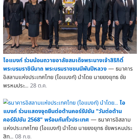
ไอแบงก์ ร่วมน้อมถวายอาลัยสมเด็จพระนางเจ้าสิริกิติ์
พระบรมราชินีนาถ พระบรมราชชนนีพันปีหลวง
— ธนาคาร
อิสลามแห่งประเทศไทย (ไอแบงก์) นำโดย นายยงยุทธ ชัย
พรหมประ...
28 ต.ค.
ไอ
แบงก์ ร่วมแสดงจุดยืนต่อต้านคอร์รัปชัน "วันต่อต้าน
คอร์รัปชัน 2568" พร้อมกันทั่วประเทศ
— ธนาคารอิสลาม
แห่งประเทศไทย (ไอแบงก์) นำโดย นายยงยุทธ ชัยพรหมประ
สิท...
08 ก.ย.