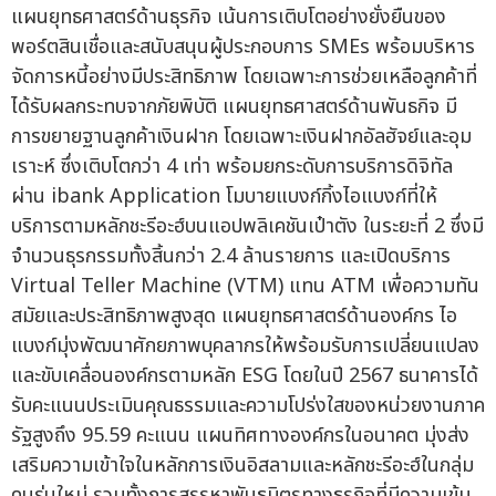
แผนยุทธศาสตร์ด้านธุรกิจ เน้นการเติบโตอย่างยั่งยืนของ
พอร์ตสินเชื่อและสนับสนุนผู้ประกอบการ SMEs พร้อมบริหาร
จัดการหนี้อย่างมีประสิทธิภาพ โดยเฉพาะการช่วยเหลือลูกค้าที่
ได้รับผลกระทบจากภัยพิบัติ แผนยุทธศาสตร์ด้านพันธกิจ มี
การขยายฐานลูกค้าเงินฝาก โดยเฉพาะเงินฝากอัลฮัจย์และอุม
เราะห์ ซึ่งเติบโตกว่า 4 เท่า พร้อมยกระดับการบริการดิจิทัล
ผ่าน ibank Application โมบายแบงก์กิ้งไอแบงก์ที่ให้
บริการตามหลักชะรีอะฮ์บนแอปพลิเคชันเป๋าตัง ในระยะที่ 2 ซึ่งมี
จำนวนธุรกรรมทั้งสิ้นกว่า 2.4 ล้านรายการ และเปิดบริการ
Virtual Teller Machine (VTM) แทน ATM เพื่อความทัน
สมัยและประสิทธิภาพสูงสุด แผนยุทธศาสตร์ด้านองค์กร ไอ
แบงก์มุ่งพัฒนาศักยภาพบุคลากรให้พร้อมรับการเปลี่ยนแปลง
และขับเคลื่อนองค์กรตามหลัก ESG โดยในปี 2567 ธนาคารได้
รับคะแนนประเมินคุณธรรมและความโปร่งใสของหน่วยงานภาค
รัฐสูงถึง 95.59 คะแนน แผนทิศทางองค์กรในอนาคต มุ่งส่ง
เสริมความเข้าใจในหลักการเงินอิสลามและหลักชะรีอะฮ์ในกลุ่ม
คนรุ่นใหม่ รวมทั้งการสรรหาพันธมิตรทางธุรกิจที่มีความเข้ม