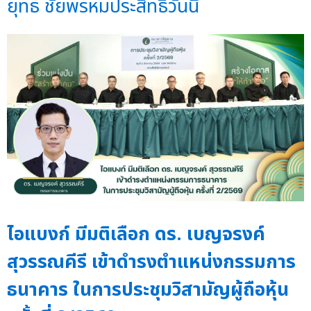
ยุทธ ชัยพรหมประสิทธิ์วันนี้
ไอแบงก์ มีมติเลือก ดร. เบญจรงค์
สุวรรณคีรี เข้าดำรงตำแหน่งกรรมการ
ธนาคาร ในการประชุมวิสามัญผู้ถือหุ้น