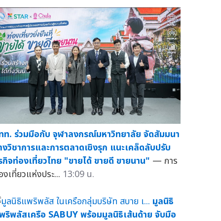
ทท. ร่วมมือกับ จุฬาลงกรณ์มหาวิทยาลัย จัดสัมมนา
างวิชาการและการตลาดเชิงรุก แนะเคล็ดลับปรับ
ุรกิจท่องเที่ยวไทย "ขายได้ ขายดี ขายนาน"
— การ
่องเที่ยวแห่งประ...
13:09 น.
มูลนิธิ
พริพลัสเครือ SABUY พร้อมมูลนิธิเส้นด้าย จับมือ