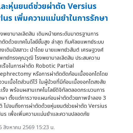
ละหุ่นยนต์ช่วยผ่าตัด Versius
lus เพิ่มความแม่นยำในการรักษา
รงพยาบาลเลิดสิน เดินหน้ายกระดับมาตรฐานการ
่าตัดด้วยเทคโนโลยีขั้นสูง ล่าสุด ทีมศัลยแพทย์ระบบ
างเดินปัสสาวะ นำโดย นายแพทย์วสันต์ เศรษฐวงศ์
พทย์ทรงคุณวุฒิ โรงพยาบาลเลิดสิน ประสบความ
ำเร็จในการผ่าตัด Robotic Partial
ephrectomy หรือการผ่าตัดตัดก้อนเนื้องอกไตโดย
วนเนื้อไตส่วนดีไว้ ในผู้ป่วยที่มีก้อนเนื้องอกไตสงสัย
ะเร็ง พร้อมผสานเทคโนโลยีดิจิทัลตลอดกระบวนการ
ักษา ตั้งแต่การวางแผนก่อนผ่าตัดด้วยภาพจำลอง 3
ิติ ไปจนถึงการผ่าตัดด้วยหุ่นยนต์ช่วยผ่าตัด Versius
lus เพื่อเพิ่มความแม่นยำและความปลอดภัย
6 สิงหาคม 2569 15:23 น.