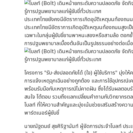
ประเทศไทยยังคงมีอัตราการเกิดอุบัติเหตุบนท้องถน
ประเทศไทยมีอัตราการเกิดอุบัติเหตุบนท้องถนนสูงเป็น
เฉพาะในกลุ่มผู้ขับขี่ยานพาหนะสองหรือสามล้อ ตอกย
การปฐมพยาบาลเบื้องต้นอันเป็นรูปธรรมอย่างต่อเนื่
โครงการ "รับ-ส่งปลอดภัยได้ (ใจ) ผู้ใช้บริการ" มุ่งให
การแจ้งเหตุฉุกเฉินอย่างถูกต้อง และการใช้อุปกรณ์เค
พร้อมรับมือกับเหตุการณ์ไม่คาดฝัน ซึ่งได้รับผลตอบรับจ
สนใจ โต้ตอบ รวมถึงแลกเปลี่ยนคำถามกับวิทยากรตล
โบลท์ ที่ให้ความสำคัญและมุ่งเน้นช่วยเสริมสร้างความ
พาร์ตเนอร์ผู้ขับขี่
นายณัฐดนย์ สุขศิริฐานันท์ ผู้จัดการประจำโบลท์ ปร