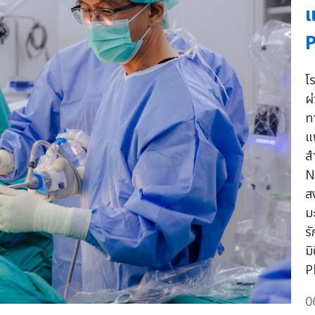
แ
P
โ
ผ
ท
แ
ส
N
สง
ม
ร
ม
P
0