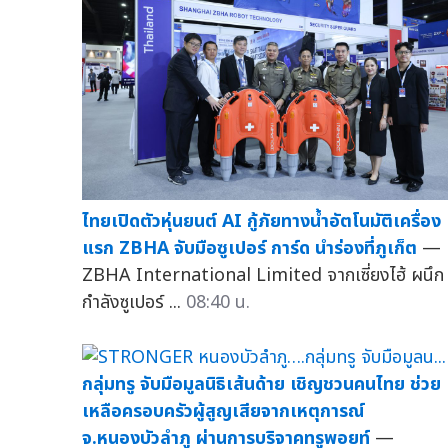
ไทยเปิดตัวหุ่นยนต์ AI กู้ภัยทางน้ำอัตโนมัติเครื่อง
แรก ZBHA จับมือซูเปอร์ การ์ด นำร่องที่ภูเก็ต
—
ZBHA International Limited จากเซี่ยงไฮ้ ผนึก
กำลังซูเปอร์ ...
08:40 น.
กลุ่มทรู จับมือมูลนิธิเส้นด้าย เชิญชวนคนไทย ช่วย
เหลือครอบครัวผู้สูญเสียจากเหตุการณ์
จ.หนองบัวลำภู ผ่านการบริจาคทรูพอยท์
—