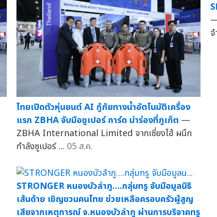
S
—
จำ
ไทยเปิดตัวหุ่นยนต์ AI กู้ภัยทางน้ำอัตโนมัติเครื่อง
แรก ZBHA จับมือซูเปอร์ การ์ด นำร่องที่ภูเก็ต
—
ZBHA International Limited จากเซี่ยงไฮ้ ผนึก
กำลังซูเปอร์ ...
05 ส.ค.
STRONGER หนองบัวลำภู….กลุ่มทรู จับมือมูลนิธิ
เส้นด้าย เชิญชวนคนไทย ช่วยเหลือครอบครัวผู้สูญ
เสียจากเหตุการณ์ จ.หนองบัวลำภู ผ่านการบริจาคทรู