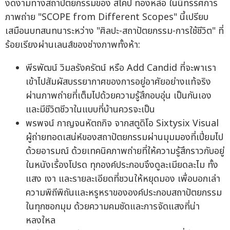
งดงามทางสถาปัตยกรรมของ สโคป ทองหล่อ ในนิทรรศการ
ภาพถ่าย "SCOPE from Different Scopes" นี้เปรียบ
เสมือนบทสนทนาระหว่าง "ศิลปะ-สถาปัตยกรรม-การใช้ชีวิต" ที่
ร้อยเรียงผ่านเลนส์ของช่างภาพทั้งห้า:
พีรพัฒน์ วิมลรังครัตน์ หรือ Add Candid ที่จะพาเรา
เข้าไปสัมผัสบรรยากาศของการอยู่อาศัยอย่างแท้จริง
ผ่านภาพถ่ายที่เต็มไปด้วยความรู้สึกอบอุ่น เป็นกันเอง
และมีชีวิตชีวาในแบบที่บ้านควรจะเป็น
พรพจน์ กาญจนหัตถกิจ จากสตูดิโอ Sixtysix Visual
ผู้ถ่ายทอดเสน่ห์ของสถาปัตยกรรมผ่านมุมมองที่เปี่ยมไป
ด้วยอารมณ์ ด้วยเทคนิคภาพถ่ายที่ให้ความรู้สึกราวกับอยู่
ในหนังเรื่องโปรด ทุกองค์ประกอบจึงดูละเมียดละไม ทั้ง
แสง เงา และรายละเอียดที่ชวนให้หยุดมอง เพื่อบอกเล่า
ความพิถีพิถันและหรูหราขององค์ประกอบสถาปัตยกรรม
ในทุกซอกมุม ด้วยความคมชัดและการจัดแสงที่น่า
หลงใหล