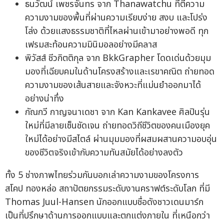
ธนวัฒน์ เพชรจันทร จาก Thanawatchu ที่ตีความ
ความงามของพื้นที่ผ่านความเรียบง่าย สงบ และโปร่ง
โล่ง ด้วยแสงธรรมชาติที่ไหลผ่านเข้ามาอย่างพอดี ทุก
เฟรมสะท้อนความมินิมอลอย่างมีคลาส
พิวัสส์ ชีวกิตติกุล จาก BkkGrapher โดดเด่นด้วยมุม
มองที่เฉียบคมในด้านโครงสร้างและเรขาคณิต ถ่ายทอด
ความงามของเส้นสายและจังหวะที่แม่นยำออกมาได้
อย่างน่าทึ่ง
กัณกวี กาญจนาเดชา จาก Kan Kankavee ศิลปินรุ่น
ใหม่ที่มีลายเซ็นชัดเจน ถ่ายทอดวิถีชีวิตของคนเมืองยุค
ใหม่ได้อย่างมีสไตล์ ผ่านมุมมองที่ผสมผสานความอบอุ่น
ของชีวิตจริงเข้ากับความทันสมัยได้อย่างลงตัว
ทั้ง 5 ช่างภาพไทยร่วมกันบอกเล่าความงามของโครงการ
สโคป ทองหล่อ สถาปัตยกรรมระดับงานคราฟต์ระดับโลก ที่มี
Thomas Juul-Hansen นักออกแบบชื่อดังชาวเดนมาร์ก
เป็นที่ปรึกษาด้านการออกแบบและตกแต่งภายใน ที่เหนือกว่า