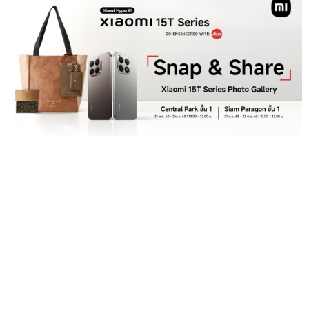
เสียวหมี่ชวนเดินงานนิทรรศการภาพถ่าย " Xiaomi 15T