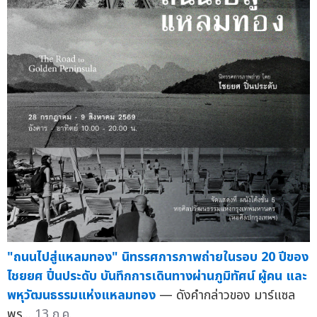
"ถนนไปสู่แหลมทอง" นิทรรศการภาพถ่ายในรอบ 20 ปีของ
ไชยยศ ปิ่นประดับ บันทึกการเดินทางผ่านภูมิทัศน์ ผู้คน และ
พหุวัฒนธรรมแห่งแหลมทอง
— ดังคำกล่าวของ มาร์แซล
พร...
13 ก.ค.