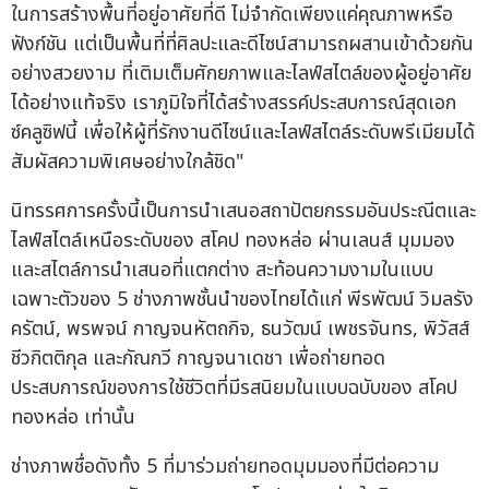
ในการสร้างพื้นที่อยู่อาศัยที่ดี ไม่จำกัดเพียงแค่คุณภาพหรือ
ฟังก์ชัน แต่เป็นพื้นที่ที่ศิลปะและดีไซน์สามารถผสานเข้าด้วยกัน
อย่างสวยงาม ที่เติมเต็มศักยภาพและไลฟ์สไตล์ของผู้อยู่อาศัย
ได้อย่างแท้จริง เราภูมิใจที่ได้สร้างสรรค์ประสบการณ์สุดเอก
ซ์คลูซิฟนี้ เพื่อให้ผู้ที่รักงานดีไซน์และไลฟ์สไตล์ระดับพรีเมียมได้
สัมผัสความพิเศษอย่างใกล้ชิด"
นิทรรศการครั้งนี้เป็นการนำเสนอสถาปัตยกรรมอันประณีตและ
ไลฟ์สไตล์เหนือระดับของ สโคป ทองหล่อ ผ่านเลนส์ มุมมอง
และสไตล์การนำเสนอที่แตกต่าง สะท้อนความงามในแบบ
เฉพาะตัวของ 5 ช่างภาพชั้นนำของไทยได้แก่ พีรพัฒน์ วิมลรัง
ครัตน์, พรพจน์ กาญจนหัตถกิจ, ธนวัฒน์ เพชรจันทร, พิวัสส์
ชีวกิตติกุล และกัณกวี กาญจนาเดชา เพื่อถ่ายทอด
ประสบการณ์ของการใช้ชีวิตที่มีรสนิยมในแบบฉบับของ สโคป
ทองหล่อ เท่านั้น
ช่างภาพชื่อดังทั้ง 5 ที่มาร่วมถ่ายทอดมุมมองที่มีต่อความ