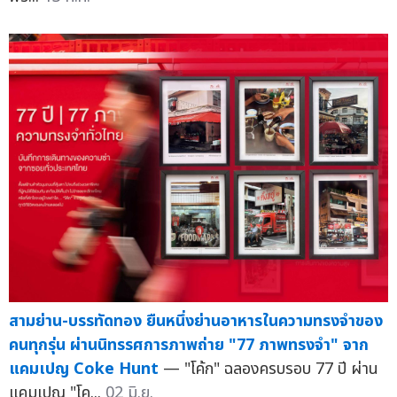
สามย่าน-บรรทัดทอง ยืนหนึ่งย่านอาหารในความทรงจำของ
คนทุกรุ่น ผ่านนิทรรศการภาพถ่าย "77 ภาพทรงจำ" จาก
แคมเปญ Coke Hunt
— "โค้ก" ฉลองครบรอบ 77 ปี ผ่าน
แคมเปญ "โค...
02 มิ.ย.