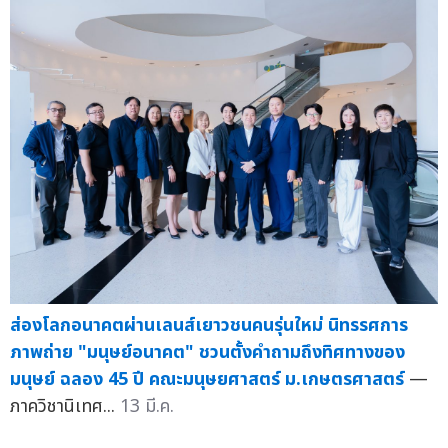
ส่องโลกอนาคตผ่านเลนส์เยาวชนคนรุ่นใหม่ นิทรรศการ
ภาพถ่าย "มนุษย์อนาคต" ชวนตั้งคำถามถึงทิศทางของ
มนุษย์ ฉลอง 45 ปี คณะมนุษยศาสตร์ ม.เกษตรศาสตร์
—
ภาควิชานิเทศ...
13 มี.ค.