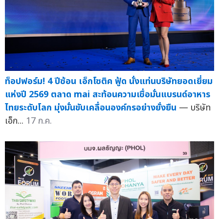
ท็อปฟอร์ม! 4 ปีซ้อน เอ็กโซติค ฟู้ด นั่งแท่นบริษัทยอดเยี่ยม
แห่งปี 2569 ตลาด mai สะท้อนความเชื่อมั่นแบรนด์อาหาร
ไทยระดับโลก มุ่งมั่นขับเคลื่อนองค์กรอย่างยั่งยืน
— บริษัท
เอ็ก...
17 ก.ค.