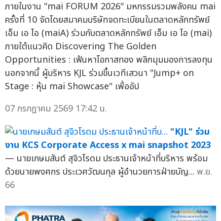
ภายในงาน "mai FORUM 2026" มหกรรมรวมพลังคน mai
ครั้งที่ 10 จัดโดยสมาคมบริษัทจดทะเบียนในตลาดหลักทรัพย์
เอ็ม เอ ไอ (maiA) ร่วมกับตลาดหลักทรัพย์ เอ็ม เอ ไอ (mai)
ภายใต้แนวคิด Discovering The Golden
Opportunities : เฟ้นหาโอกาสทอง พลิกมุมมองการลงทุน
นอกจากนี้ ผู้บริหาร KJL ร่วมขึ้นเวทีเสวนา "Jump+ on
Stage : หุ้น mai Showcase" เพื่ออัป
07 กรกฎาคม 2569 17:42 น.
"KJL" ร่วม
งาน KCS Corporate Access x mai snapshot 2023
— นายเกษมสันต์ สุจิวโรดม ประธานเจ้าหน้าที่บริหาร พร้อม
ด้วยนายพงศกร ประเวศวัฒนกุล ผู้อำนวยการฝ่ายบัญ...
พ.ย.
66