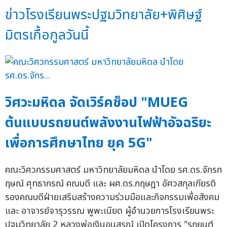
ข่าวโรงเรียนพระปฐมวิทยาลัย+พิศิษฐ์
มิตรเกื้อกูลวันนี้
วิศวะมหิดล จัดเวิร์คช็อป "MUEG
ต้นแบบรถยนต์พลังงานไฟฟ้าอัจฉริยะ
เพื่อการศึกษาไทย ยุค 5G"
คณะวิศวกรรมศาสตร์ มหาวิทยาลัยมหิดล นำโดย รศ.ดร.จักรก
ฤษณ์ ศุทธากรณ์ คณบดี และ ผศ.ดร.กฤษฎา อัศวสกุลเกียรติ
รองคณบดีฝ่ายเสริมสร้างความร่วมมือและกิจกรรมเพื่อสังคม
และ อาจารย์จารุวรรณ พูพะเนียด ผู้อำนวยการโรงเรียนพระ
ปฐมวิทยาลัย 2 หลวงพ่อเงินอนุสรณ์ เปิดโครงการ "รถยนต์