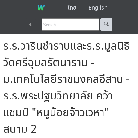
ไทย
English
◐
🔍︎
ร.ร.วารินชำราบและร.ร.มูลนิธิ
วัดศรีอุบลรัตนาราม -
ม.เทคโนโลยีราชมงคลอีสาน -
ร.ร.พระปฐมวิทยาลัย คว้า
แชมป์ "หนูน้อยจ้าวเวหา"
สนาม 2