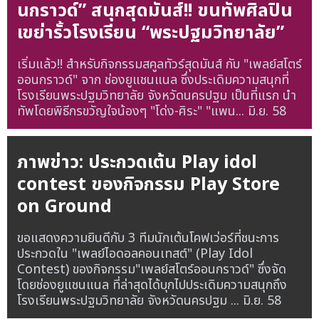
นกราวด์” สนุกสุดมันส์!! ขนทัพศิลปิน
เขย่ารั้วโรงเรียน “พระปฐมวิทยาลัย”
เริ่มแล้ว!! สำหรับกิจกรรมสคูลทัวร์สุดมันส์ กับ "เพลย์สโตร์
ออนกราวด์" จาก ช่องยูแชนแนล ซึ่งประเดิมความสนุกที่
โรงเรียนพระปฐมวิทยาลัย จังหวัดนครปฐม เป็นที่แรก นำ
ทัพโดยพิธีกรขวัญใจน้องๆ "โด่ง-ศิระ" "แพน...
มิ.ย. 58
ภาพข่าว: ประกวดเต้น Play idol
contest ของกิจกรรม Play Store
on Ground
ขอแสดงความยินดีกับ 3 ทีมนักเต้นโคฟเว่อร์ที่ชนะการ
ประกวดใน "เพลย์ไอดอลคอนเทสต์" (Play Idol
Contest) ของกิจกรรม"เพลย์สโตร์ออนกราวด์" ซึ่งจัด
โดยช่องยูแชนแนล ที่ล่าสุดได้บุกไปประเดิมความสนุกถึง
โรงเรียนพระปฐมวิทยาลัย จังหวัดนครปฐม ...
มิ.ย. 58