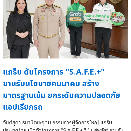
แกร็บ ดันโครงการ "S.A.F.E.+"
ขานรับนโยบายคมนาคม สร้าง
มาตรฐานเข้ม ยกระดับความปลอดภัย
แอปเรียกรถ
จันต์สุดา ธนานิตยะอุดม กรรมการผู้จัดการใหญ่ แกร็บ
ประเทศไทย เปิดตัวโครงการ "S.A.F.E.+." (เซฟพลัส) ขานรับ