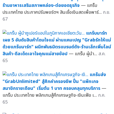
ร้านอาหารเสริมสภาพคล่อง-ต่อยอดธุรกิจ
— แกร็บ
ประเทศไทย ประกาศปรับพอร์ตฯ สินเชื่อเงินสดเพื่อพาร์...
ก.ย.
67
แกร็บมาร์ท
เผย 5 อันดับสินค้าโดนใจแม่ ผ่านแคมเปญ "Grabรักให้แม่
ด้วยแกร็บมาร์ท" ผนึกพันธมิตรแบรนด์ดัง-ร้านเล็กเพิ่มไลน์
สินค้า-ดีลเด็ดเอาใจคุณแม่สายช้อป
— แกร็บ ผู้นำ...
ส.ค.
65
แกร็บส่ง
"GrabUnlimited" สู้ศึกค่าครองชีพ ปั้น "แพ็กเกจ
สมาชิกรายเดือน" เริ่มต้น 1 บาท ครอบคลุมทุกบริการ
—
แกร็บ ประเทศไทย พลิกเกมสู้ศึกเศรษฐกิจ-เงินเฟ้อ เ...
ก.ค.
65