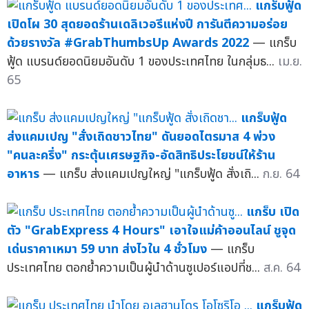
แกร็บฟู้ด
เปิดโผ 30 สุดยอดร้านเดลิเวอรีแห่งปี การันตีความอร่อย
ด้วยรางวัล #GrabThumbsUp Awards 2022
— แกร็บ
ฟู้ด แบรนด์ยอดนิยมอันดับ 1 ของประเทศไทย ในกลุ่มธ...
เม.ย.
65
แกร็บฟู้ด
ส่งแคมเปญ "สั่งเถิดชาวไทย" ดันยอดไตรมาส 4 พ่วง
"คนละครึ่ง" กระตุ้นเศรษฐกิจ-อัดสิทธิประโยชน์ให้ร้าน
อาหาร
— แกร็บ ส่งแคมเปญใหญ่ "แกร็บฟู้ด สั่งเถิ...
ก.ย. 64
แกร็บ เปิด
ตัว "GrabExpress 4 Hours" เอาใจแม่ค้าออนไลน์ ชูจุด
เด่นราคาเหมา 59 บาท ส่งไวใน 4 ชั่วโมง
— แกร็บ
ประเทศไทย ตอกย้ำความเป็นผู้นำด้านซูเปอร์แอปที่ช...
ส.ค. 64
แกร็บฟู้ด