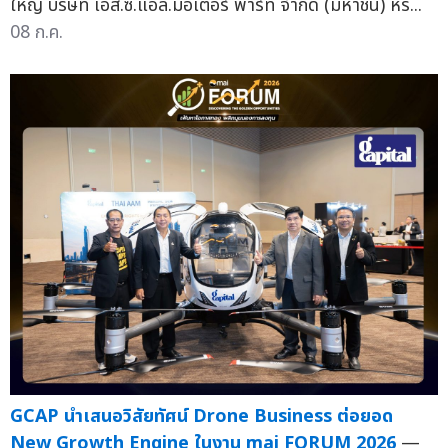
ใหญ่ บริษัท เอส.ซี.แอล.มอเตอร์ พาร์ท จำกัด (มหาชน) หร...
08 ก.ค.
GCAP นำเสนอวิสัยทัศน์ Drone Business ต่อยอด
New Growth Engine ในงาน mai FORUM 2026
—