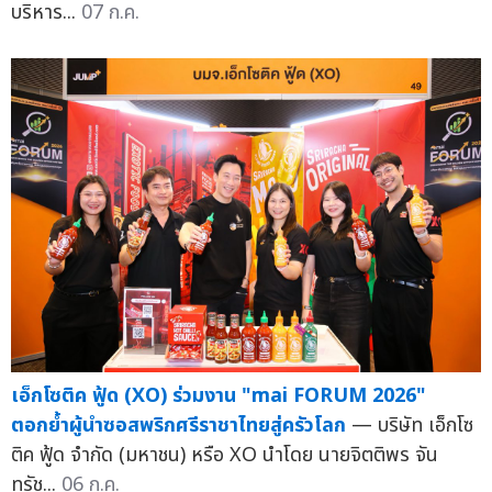
บริหาร...
07 ก.ค.
เอ็กโซติค ฟู้ด (XO) ร่วมงาน "mai FORUM 2026"
ตอกย้ำผู้นำซอสพริกศรีราชาไทยสู่ครัวโลก
— บริษัท เอ็กโซ
ติค ฟู้ด จำกัด (มหาชน) หรือ XO นำโดย นายจิตติพร จัน
ทรัช...
06 ก.ค.