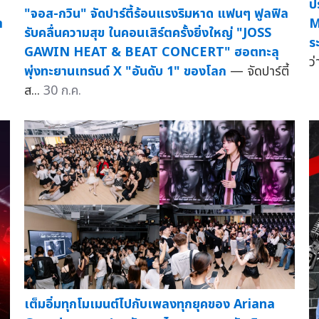
ป
"จอส-กวิน" จัดปาร์ตี้ร้อนแรงริมหาด แฟนๆ ฟูลฟิล
า
M
รับคลื่นความสุข ในคอนเสิร์ตครั้งยิ่งใหญ่ "JOSS
ร
GAWIN HEAT & BEAT CONCERT" ฮอตทะลุ
ว่
พุ่งทะยานเทรนด์ X "อันดับ 1" ของโลก
— จัดปาร์ตี้
ส...
30 ก.ค.
เต็มอิ่มทุกโมเมนต์ไปกับเพลงทุกยุคของ Ariana