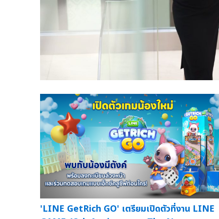
'LINE GetRich GO' เตรียมเปิดตัวที่งาน LINE