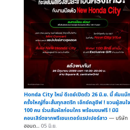
Honda City ใหม่ ดีเดย์เปิดตัว 26 มิ.ย. นี้ คัมแบ็
ครั้งใหญ่ที่จะสั่นทุกสตรีท เอ็กซ์คลูซีฟ ! ชวนผู้สนใ
100 คน ร่วมสัมผัสก่อนใคร พร้อมชมฟรี ! มินิ
คอนเสิร์ตจากพรีเซนเตอร์แรปเปอร์สาว
— บริษัท
ฮอนด...
05 มิ.ย.