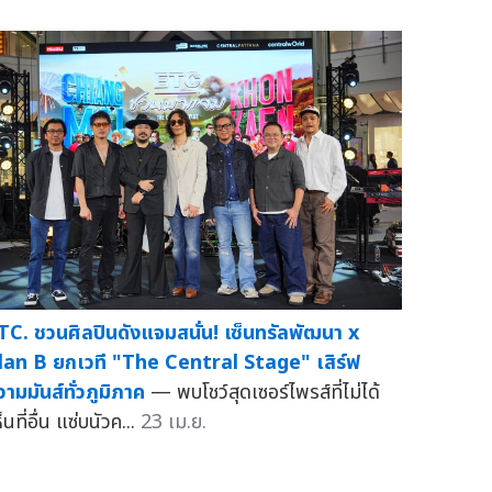
TC. ชวนศิลปินดังแจมสนั่น! เซ็นทรัลพัฒนา x
lan B ยกเวที "The Central Stage" เสิร์ฟ
วามมันส์ทั่วภูมิภาค
— พบโชว์สุดเซอร์ไพรส์ที่ไม่ได้
็นที่อื่น แซ่บนัวค...
23 เม.ย.