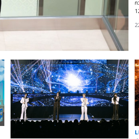
ก
1
2
L