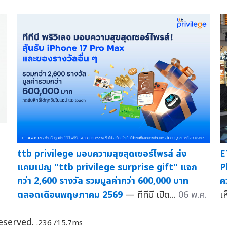
ttb privilege มอบความสุขสุดเซอร์ไพรส์ ส่ง
E
แคมเปญ "ttb privilege surprise gift" แจก
P
กว่า 2,600 รางวัล รวมมูลค่ากว่า 600,000 บาท
ค
ตลอดเดือนพฤษภาคม 2569
— ทีทีบี เปิด...
06 พ.ค.
เห
Reserved.
.236 /15.7ms