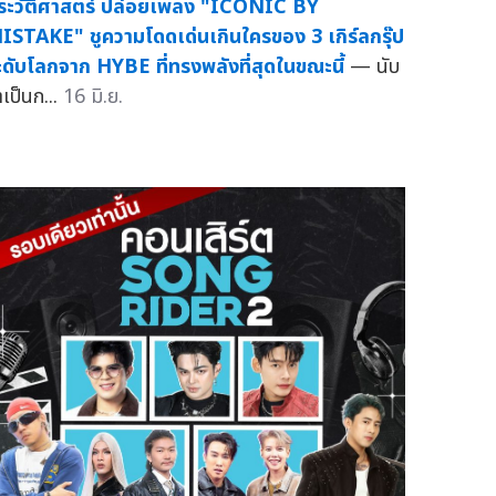
ระวัติศาสตร์ ปล่อยเพลง "ICONIC BY
ISTAKE" ชูความโดดเด่นเกินใครของ 3 เกิร์ลกรุ๊ป
ะดับโลกจาก HYBE ที่ทรงพลังที่สุดในขณะนี้
— นับ
าเป็นก...
16 มิ.ย.