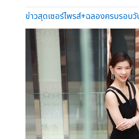
ข่าวสุดเซอร์ไพรส์+ฉลองครบรอบวัน