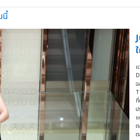
นี้
J
ใ
แ
D
ฉ
T
ท
ป
แ
ต
ต