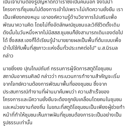
เป็นเจ้าบ้านต้องรู้ปัญหาดีกว่าเราซึ่งเป็นคนนอก จึงไม่นำ
โครงการที่ชุมชนไม่ต้องการเข้าไปเพราะไม่เกิดความยั่งยืน เรา
เป็นเพียงกองหนุน เอาองค์ความรู้ด้านวิชาการไปเสริมเพื่อ
พัฒนาความคิด โดยไม่ทิ้งอัตลักษณ์ชุมชนและวิถีชีวิตดั้งเดิม
ดังนั้นในวันหนึ่งหากไม่มีสสส.ชุมชนก็ยังสามารถเดินเองต่อไป
ได้ ซึ่งสสส.เองก็ได้เรียนรู้นำมาขยายผลเป็นพื้นที่ต้นแบบเพื่อ
นำไปใช้กับพื้นที่สุขภาวะแห่งอื่นทั่วประเทศต่อไป" น.ส.นิรมล
กล่าว
นายยิ่งยง ปุณโณปถัมถ์ กรรมการผู้จัดการสตูดิโอชุมชน
สถาบันอาศรมศิลป์ กล่าวว่า กระบวนการทำงานสำคัญจะเริ่ม
จากโจทย์ความต้องการพัฒนาพื้นที่ของชุมชน ซึ่งจาก
ประสบการณ์ทำงานที่ผ่านมาค้นพบว่า ความสำเร็จของ
โครงการและมีความยั่งยืนจะต้องถูกขับเคลื่อนโดยคนในชุมชน
และหน่วยงานท้องถิ่น ในขณะที่สตูดิโอชุมชนเป็นเพียงผู้ช่วยทำ
หน้าที่ทำให้ชุมชนเห็นภาพฝันที่ชุมชนต้องการจะเป็นอย่างเป็น
รูปธรรมเท่านั้น