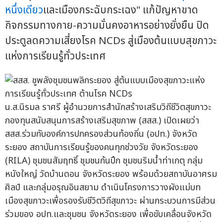
หนึ่งเดียว
และเมืองกระฉับกระเฉง" แก้ปัญหาขาด
กิจกรรมทางกาย-ความมั่นคงอาหารอย่างยั่งยืน ปิด
ประตูลดความเสี่ยงโรค NCDs สู่เมืองต้นแบบสุขภาวะ
แห่งการเรียนรู้ทั่วประเทศ
น.ส.นิรมล ราศรี ผู้อำนวยการสำนักสร้างเสริมวิถีชีวิตสุขภาวะ
กองทุนสนับสนุนการสร้างเสริมสุขภาพ (สสส.) เปิดเผยว่า
สสส.ร่วมกับองค์การปกครองส่วนท้องถิ่น (อปท.) จังหวัด
ระยอง สถาบันการเรียนรู้ของคนทุกช่วงวัย จังหวัดระยอง
(RILA) ชุมชนสัมฤทธิ์ ชุมชนก้นปึก ชุมชนริมน้ำท่าเกตุ กลุ่ม
หนังใหญ่ วัดบ้านดอน จังหวัดระยอง พร้อมด้วยสถาบันอาศรม
ศิลป์ และกลุ่มอรุณอินสยาม ดำเนินโครงการวางผังแม่บท
เมืองสุขภาวะเพื่อรองรับชีวิตวิถีสุขภาวะ ผ่านกระบวนการมีส่วน
ร่วมของ อปท.และชุมชน จังหวัดระยอง เพื่อขับเคลื่อนจังหวัด