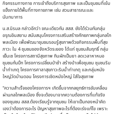
กิจกรรมทางกาย การเข้าถึงบริการสุขภาพ และเป็นชุมชนที่เข้ม
แข็งภายใต้พื้นที่ทางกายภาพ เช่น สวนสาธารณะและ
นันทนาการ
น.ส.นิรมล กล่าวอีกว่า ขณะเดียวกัน สสส. ยังได้ร่วมกับกลุ่ม
อรุณอินสยาม สนับสนุนโครงการเสริมสร้างศักยภาพกลุ่มกลไก
พลเมือง เพื่อพัฒนาชุมชนรอบรู้สุขภาพด้วยกิจกรรมพื้นที่สุข
ภาวะ ใน 4 ชุมชนของจังหวัดระยอง ได้แก่ ชุมชนสัมฤทธิ์ กลุ่ม
เย็นเซ โครงการสถานีสุขภาพ กินผักเป็นยา ลดเวลาหาหมอ
ชุมชนก้นปึก โครงการเปลี่ยนป่าช้า สร้างป่าเพื่อชุมชน ชุมชนริม
น้ำท่าเกตุ โครงการศาลาสุขภาวะริมน้ำท่าเกตุ และกลุ่มหนัง
ใหญ่วัดบ้านดอน โครงการเชิดหนังใหญ่ ใส่ใจสุขภาพ
"ความสำเร็จของโครงการฯ เกิดขึ้นจากกลยุทธ์การขับเคลื่อน
ผ่านกลไกพลเมือง ซึ่งจะต้องมาจากความต้องการที่แท้จริง
ของชุมชน สสส.ต้องเรียนรู้จากชุมชน ให้เขาเป็นกองหน้าคิด
เองว่าต้องการอะไร ปัญหาสุขภาพอะไรที่ต้องเร่งแก้ไข เพราะ