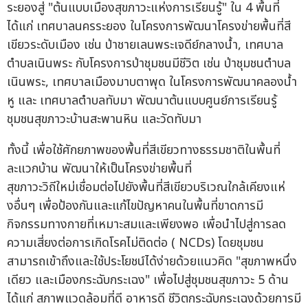
ระยองสู่ "ต้นแบบเมืองสุขภาวะแห่งการเรียนรู้" ใน 4 พื้นที่
ได้แก่ เทศบาลนครระยอง ในโครงการพัฒนาโครงข่ายพื้นที่สี
เขียวระดับเมือง เช่น ป่าชายเลนพระเจดีย์กลางน้ำ, เทศบาล
ตำบลเนินพระ กับโครงการป่าชุมชนมีชีวิต เช่น ป่าชุมชนตำบล
เนินพระ, เทศบาลเมืองมาบตาพุด ในโครงการพัฒนาคลองน้ำ
หู และ เทศบาลตำบลทับมา พัฒนาต้นแบบศูนย์การเรียนรู้
ชุมชนสุขภาวะบ้านสะพานหิน และวัดทับมา
ทั้งนี้ เพื่อใช้ศักยภาพของพื้นที่สีเขียวทางธรรมชาติในพื้นที่
ละแวกบ้าน พัฒนาให้เป็นโครงข่ายพื้นที่
สุขภาวะวิถีใหม่เชื่อมต่อไปยังพื้นที่สีเขียวบริเวณใกล้เคียงแห่
งอื่นๆ เพื่อป้องกันและแก้ไขปัญหาคนในพื้นที่ขาดการมี
กิจกรรมทางกายที่เหมาะสมและเพียงพอ เพื่อนำไปสู่การลด
ความเสี่ยงต่อการเกิดโรคไม่ติดต่อ ( NCDs) โดยชุมชน
สามารถเข้าถึงและใช้ประโยชน์ได้ง่ายด้วยแนวคิด "สุขภาพหนึ่ง
เดียว และเมืองกระฉับกระเฉง" เพื่อไปสู่ชุมชนสุขภาวะ 5 ด้าน
ได้แก่ สภาพแวดล้อมที่ดี อาหารดี ชีวิตกระฉับกระเฉงด้วยการมี