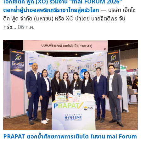
เอ็กโซติค ฟู้ด (XO) ร่วมงาน "mai FORUM 2026"
ตอกย้ำผู้นำซอสพริกศรีราชาไทยสู่ครัวโลก
— บริษัท เอ็กโซ
ติค ฟู้ด จำกัด (มหาชน) หรือ XO นำโดย นายจิตติพร จัน
ทรัช...
06 ก.ค.
PRAPAT ตอกย้ำศักยภาพการเติบโต ในงาน mai Forum