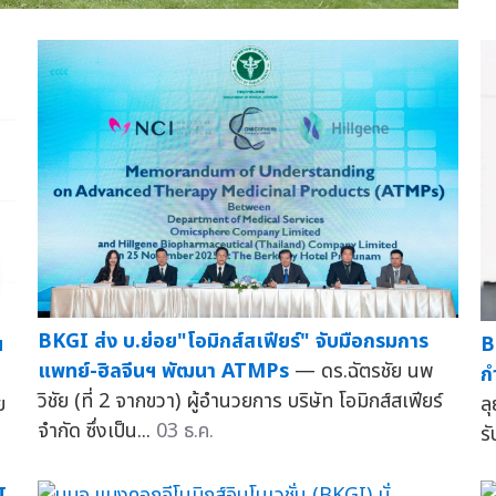
BKGI ส่ง บ.ย่อย"โอมิกส์สเฟียร์" จับมือกรมการ
น
B
แพทย์-ฮิลจีนฯ พัฒนา ATMPs
— ดร.ฉัตรชัย นพ
ก
วิชัย (ที่ 2 จากขวา) ผู้อำนวยการ บริษัท โอมิกส์สเฟียร์
ย
ล
จำกัด ซึ่งเป็น...
03 ธ.ค.
รั
I