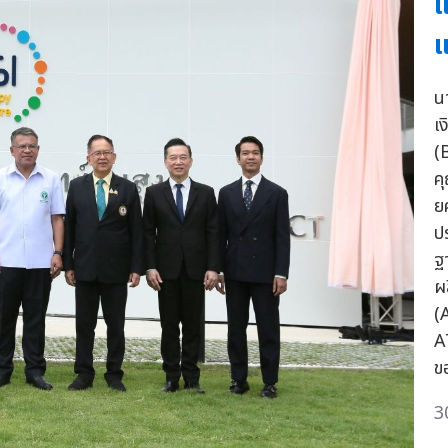
แ
แ
น
เ
(
ค
ย
ป
ฐ
ผ
(
A
ข
3