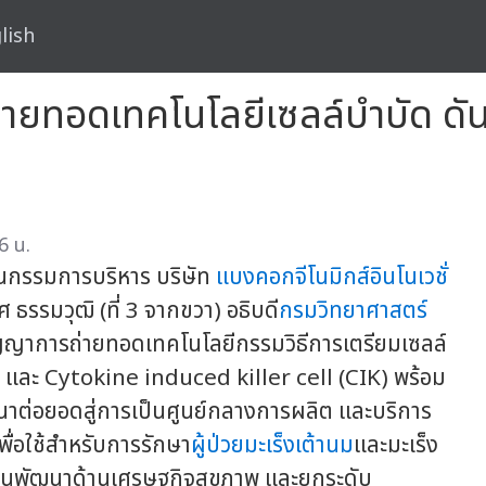
lish
่ายทอดเทคโนโลยีเซลล์บำบัด ดั
6 น.
านกรรมการบริหาร บริษัท
แบงคอกจีโนมิกส์อินโนเวชั่
รรมวุฒิ (ที่ 3 จากขวา) อธิบดี
กรมวิทยาศาสตร์
าการถ่ายทอดเทคโนโลยีกรรมวิธีการเตรียมเซลล์
s) และ Cytokine induced killer cell (CIK) พร้อม
าต่อยอดสู่การเป็นศูนย์กลางการผลิต และบริการ
ื่อใช้สำหรับการรักษา
ผู้ป่วยมะเร็งเต้านม
และมะเร็ง
น แผนพัฒนาด้านเศรษฐกิจสุขภาพ และยกระดับ