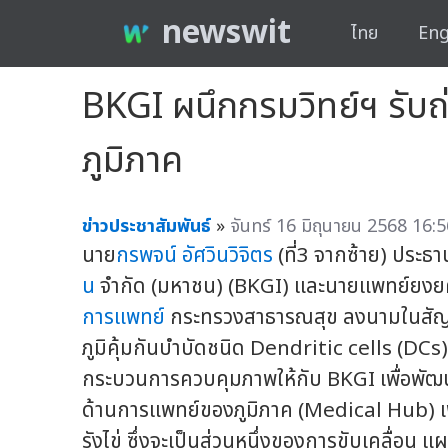
newswit
ไทย
Eng
BKGI ผนึกกรมวิทย์ฯ รับถ
ภูมิภาค
ข่าวประชาสัมพันธ์
»
จันทร์ 16 มิถุนายน 2568 16:5
นาย
กรพจน์ อัศวินวิจิตร
(ที่3 จากซ้าย) ประธ
น
จำกัด (มหาชน) (BKGI) และนายแพทย์ยงยศ ธ
การแพทย์
กระทรวงสาธารณสุข ลงนามในสัญญ
ภูมิคุ้มกันบำบัดชนิด Dendritic cells (DC
กระบวนการควบคุมภาพให้กับ BKGI เพื่อพัฒน
ด้านการแพทย์ของภูมิภาค (Medical Hub) เพ
รังไข่ ซึ่งจะเป็นส่วนหนึ่งของการขับเคลื่อ