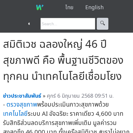
ไทย
English
◐
🔍︎
สมิติเวช ฉลองใหญ่ 46 ปี
สุขภาพดี คือ พื้นฐานชีวิตของ
ทุกคน นำเทคโนโลยีเชื่อมโยง
ข่าวประชาสัมพันธ์
»
ศุกร์ 6 มิถุนายน 2568 09:51 น.
-
ตรวจสุขภาพ
พร้อมประเมินภาวะสุขภาพด้วย
เทคโนโลยี
ระบบ AI อัจฉริยะ ราคาเดียว 4,600 บาท
รับสิทธิส่วนลดบริการสุขภาพเพิ่มเติม มูลค่ารวม
สูงสุดถึง 46,000 บาท ทั้งเครือสมิติเวช #เราไม่อยาก