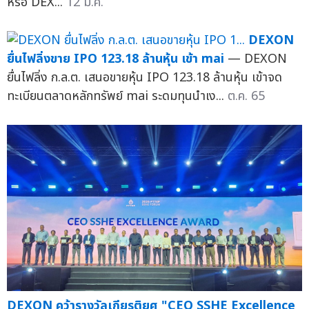
หรือ DEX...
12 ม.ค.
DEXON
ยื่นไฟลิ่งขาย IPO 123.18 ล้านหุ้น เข้า mai
— DEXON
ยื่นไฟลิ่ง ก.ล.ต. เสนอขายหุ้น IPO 123.18 ล้านหุ้น เข้าจด
ทะเบียนตลาดหลักทรัพย์ mai ระดมทุนนำเง...
ต.ค. 65
DEXON คว้ารางวัลเกียรติยศ "CEO SSHE Excellence