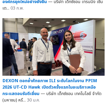
องค์กรยุคใหม่อย่างยั่งยืน
— บริษัท เด็กซ์ซอน เทรนนิ่ง เซ็น
เต...
03 ก.พ.
DEXON ตอกย้ำศักยภาพ ILI ระดับโลกในงาน PPIM
2026 UT-CD Hawk เปิดตัวครั้งแรกในอเมริกาเหนือ
กระแสตอบรับดีเยี่ยม
— บริษัท เด็กซ์ซอน เทคโนโลยี จำกัด
(มหาชน) หรื...
30 ม.ค.