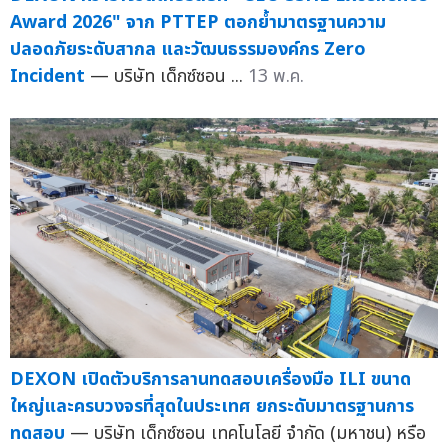
Award 2026" จาก PTTEP ตอกย้ำมาตรฐานความ
ปลอดภัยระดับสากล และวัฒนธรรมองค์กร Zero
Incident
— บริษัท เด็กซ์ซอน ...
13 พ.ค.
DEXON เปิดตัวบริการลานทดสอบเครื่องมือ ILI ขนาด
ใหญ่และครบวงจรที่สุดในประเทศ ยกระดับมาตรฐานการ
ทดสอบ
— บริษัท เด็กซ์ซอน เทคโนโลยี จำกัด (มหาชน) หรือ