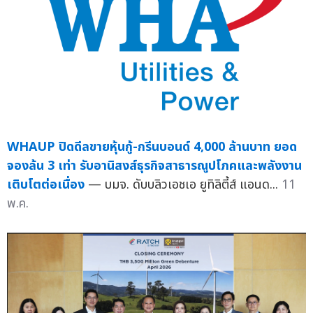
WHAUP ปิดดีลขายหุ้นกู้-กรีนบอนด์ 4,000 ล้านบาท ยอด
จองล้น 3 เท่า รับอานิสงส์ธุรกิจสาธารณูปโภคและพลังงาน
เติบโตต่อเนื่อง
— บมจ. ดับบลิวเอชเอ ยูทิลิตี้ส์ แอนด...
11
พ.ค.