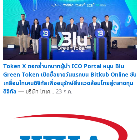
Token X ตอกย้ำบทบาทผู้นำ ICO Portal หนุน Blu
Green Token เปิดซื้อขายวันแรกบน Bitkub Online ขับ
เคลื่อนโทเคนดิจิทัลเพื่ออนุรักษ์สิ่งแวดล้อมไทยสู่ตลาดทุน
ดิจิทัล
— บริษัท โทเค...
23 ก.ค.