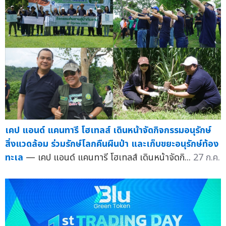
เคป แอนด์ แคนทารี โฮเทลส์ เดินหน้าจัดกิจกรรมอนุรักษ์
สิ่งแวดล้อม ร่วมรักษ์โลกคืนผืนป่า และเก็บขยะอนุรักษ์ท้อง
ทะเล
— เคป แอนด์ แคนทารี โฮเทลส์ เดินหน้าจัดกิ...
27 ก.ค.