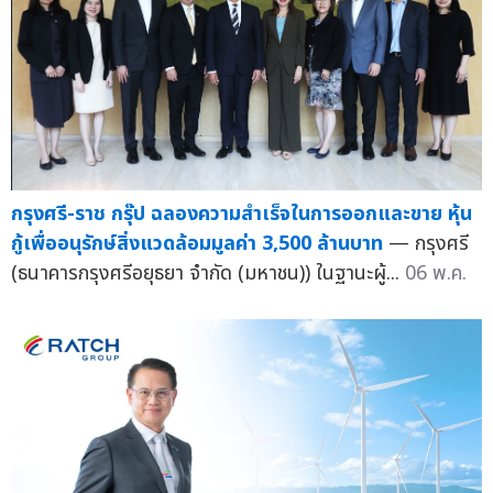
กรุงศรี-ราช กรุ๊ป ฉลองความสำเร็จในการออกและขาย หุ้น
กู้เพื่ออนุรักษ์สิ่งแวดล้อมมูลค่า 3,500 ล้านบาท
— กรุงศรี
(ธนาคารกรุงศรีอยุธยา จำกัด (มหาชน)) ในฐานะผู้...
06 พ.ค.