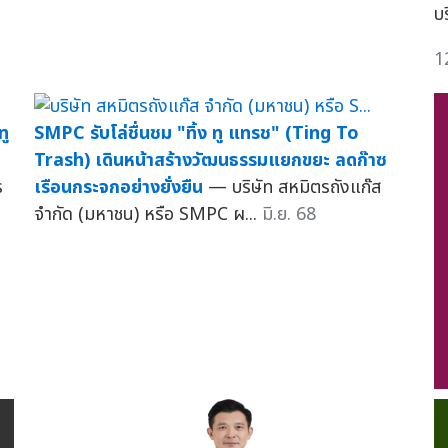
บ
1
ทู
SMPC รับโล่ชื่นชม "ทิ้ง ทู แทรช" (Ting To
Trash) เดินหน้าสร้างวัฒนธรรมแยกขยะ ลดก๊าซ
ร
เรือนกระจกอย่างยั่งยืน
— บริษัท สหมิตรถังแก๊ส
จำกัด (มหาชน) หรือ SMPC ผ...
มิ.ย. 68