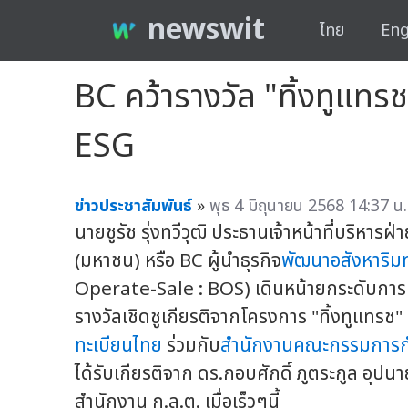
newswit
ไทย
Eng
BC คว้ารางวัล "ทิ้งทูแท
ESG
ข่าวประชาสัมพันธ์
»
พุธ 4 มิถุนายน 2568 14:37 น.
นายชูรัช รุ่งทวีวุฒิ ประธานเจ้าหน้าที่บริหารฝ
(มหาชน) หรือ BC ผู้นำธุรกิจ
พัฒนาอสังหาริมท
Operate-Sale : BOS) เดินหน้ายกระดับการบร
รางวัลเชิดชูเกียรติจากโครงการ "ทิ้งทูแทรช"
ทะเบียนไทย
ร่วมกับ
สำนักงานคณะกรรมการกำ
ได้รับเกียรติจาก ดร.กอบศักดิ์ ภูตระกูล อุ
สำนักงาน ก.ล.ต. เมื่อเร็วๆนี้