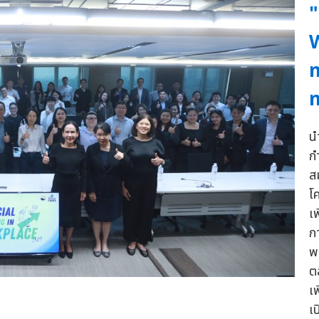
"
W
ท
ท
น
ก
ส
โ
เ
ก
พ
ต
เ
เ