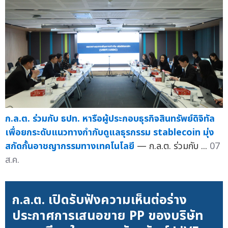
ก.ล.ต. ร่วมกับ ธปท. หารือผู้ประกอบธุรกิจสินทรัพย์ดิจิทัล
เพื่อยกระดับแนวทางกำกับดูแลธุรกรรม stablecoin มุ่ง
สกัดกั้นอาชญากรรมทางเทคโนโลยี
— ก.ล.ต. ร่วมกับ ...
07
ส.ค.
ก.ล.ต. เปิดรับฟังความเห็นต่อร่าง
ประกาศการเสนอขาย PP ของบริษัท