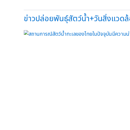
ข่าวปล่อยพันธุ์สัตว์น้ำ+วันสิ่งแวดล