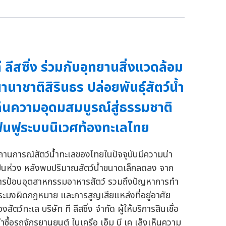
ี ลีสซิ่ง ร่วมกับอุทยานสิ่งแวดล้อม
านาชาติสิรินธร ปล่อยพันธุ์สัตว์น้ำ
ืนความอุดมสมบูรณ์สู่ธรรมชาติ
ื้นฟูระบบนิเวศท้องทะเลไทย
ถานการณ์สัตว์น้ำทะเลของไทยในปัจจุบันมีความน่า
ป็นห่วง หลังพบปริมาณสัตว์น้ำขนาดเล็กลดลง จาก
ารป้อนอุตสาหกรรมอาหารสัตว์ รวมถึงปัญหาการทำ
ระมงผิดกฎหมาย และการสูญเสียแหล่งที่อยู่อาศัย
งสัตว์ทะเล บริษัท ที ลีสซิ่ง จำกัด ผู้ให้บริการสินเชื่อ
ช่าซื้อรถจักรยานยนต์ ในเครือ เอ็ม บี เค เล็งเห็นความ