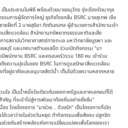
ี เป็นประธานในพิธี พร้อมด้วยนายอนุวัตร รุ่งเรืองรัตนากุล
รรมการผู้จัดการใหญ่ ธุรกิจโรงกลั่น BSRC นายสุเทพ เจือ
ฝั่งที่ 2 นายสุริยา กิตติมณฑล ผู้อำนวยการสำนักงานเจ้า
ส่วนสิ่งแวดล้อม สำนักงานทรัพยากรธรรมชาติและสิ่ง
ำนวยการสถาบันวิทยาศาสตร์ทางทะเล มหาวิทยาลัยบูรพา และ
วัดชลบุรี และเทศบาลตำบลเสม็ด ร่วมเปิดกิจกรรม "มา
อม โดยมีพนักงาน BSRC และครอบครัวรวม 180 คน เข้าร่วม
ท้อนถึงความมุ่งมั่นของ BSRC ในการดูแลรักษาสิ่งแวดล้อม
ล่งที่อยู่อาศัยและอนุบาลสัตว์น้ำ เต็มไปด้วยความหลากหลาย
่วมใจ เป็นน้ำหนึ่งใจเดียวกันของภาครัฐและภาคเอกชนที่ได้
ำคัญ ที่จะนำไปสู่การพัฒนาท้องถิ่นอย่างยั่งยืน"
ื่อง โดยโครงการ "มาช่วย… ด้วยรัก" เป็นโครงการที่เปิด
ใช้เวลาว่างในช่วงวันหยุด ทำกิจกรรมเพื่อสังคม ปลูกจิต
มช่วยกันสร้างพลังแห่งการเปลี่ยนแปลงเพื่อโลกของเรา