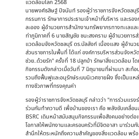
นายพงศ์ธสิษฐ์ ปิจนันท์ รองผู้ว่าราชการจังหวัดชลบุร
กรรมการ รักษาการประธานเจ้าหน้าที่บริหาร และรองก
ละออง ผู้อำนวยการสำนักงานทรัพยากรทางทะเลและชาย
ท่าภูมิภาคที่ 6 นายสัญชัย ชนะสงคราม ผู้อำนวยการ
แวดล้อมจังหวัดชลบุรี ดร.บัลลังก์ เนื่องแสง ผู้อ
ส่วนราชการในพื้นที่ ได้แก่ องค์การบริหารส่วนจังห
ช่วย..ด้วยรัก" ครั้งที่ 18 ปลูกป่า รักษาสิ่งแวดล้
กิจกรรมดังกล่าวเมื่อวันที่ 7 มิถุนายนที่ผ่านมา สะ
รวมถึงฟื้นฟูและอนุรักษ์ระบบนิเวศชายฝั่ง ซึ่งเป็นแห
ทางชีวภาพที่ทรงคุณค่า
รองผู้ว่าราชการจังหวัดชลบุรี กล่าวว่า "การร่วมแรงร
ร่วมกันทำความดี เพื่อบ้านของเรา คือ พลังขับเคลื่อนส
BSRC เดินหน้าสนับสนุนกิจกรรมเพื่อสังคมอย่างต่อเน
โอกาสให้พนักงานและครอบครัวที่มีจิตอาสา มาร่วมกัน
สำนึกให้ตระหนักถึงความสำคัญของสิ่งแวดล้อม พร้อ