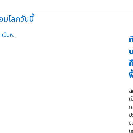
้อมโลกวันนี้
ท
น
ค
ฟ
ส
เ
ก
ป
ขอ
เ