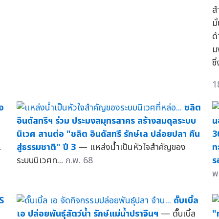
ส
ม
ด
ม
ซิ
1
เอ
ชลิต
อินดัสทรีฯ ร่วม ประมงสมุทรสาคร สร้างสมดุลระบบ
น
นิเวศ สานต่อ "ชลิต อินดัสทรี รักษ์เล ปล่อยปลา คืน
3
.
สู่ธรรมชาติ" ปี 3
— แหล่งน้ำเป็นหัวใจสำคัญของ
ท
ระบบนิเวศท...
ก.พ. 68
ร
พ
S
ดั๊บเบิ้ล
เอ ปล่อยพันธุ์สัตว์น้ำ รักษ์แม่น้ำปราจีนฯ
— ดั๊บเบิ้ล
"