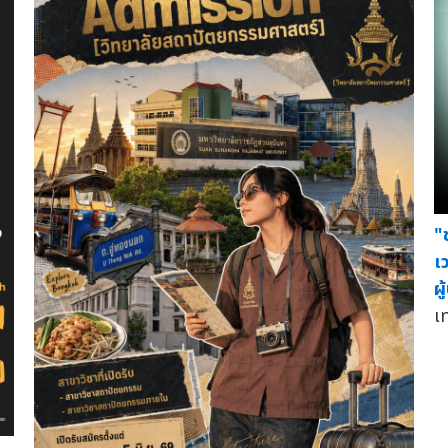
"
เ
ผ
เ