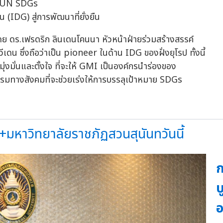
ง UN SDGs
โดย ดร.เฟรดริก ลินเดนโคนนา หัวหน้าฝ่ายร่วมสร้างสรรค์
น ซึ่งถือว่าเป็น pioneer ในด้าน IDG ของฝั่งยุโรป ทั้งนี้
มุ่งมั่นและตั้งใจ ที่จะให้ GMI เป็นองค์กรนำร่องของ
มทางสังคมที่จะช่วยเร่งให้การบรรลุเป้าหมาย SDGs
+มหาวิทยาลัยราชภัฏสวนสุนันทวันนี้
ก
บ
อ