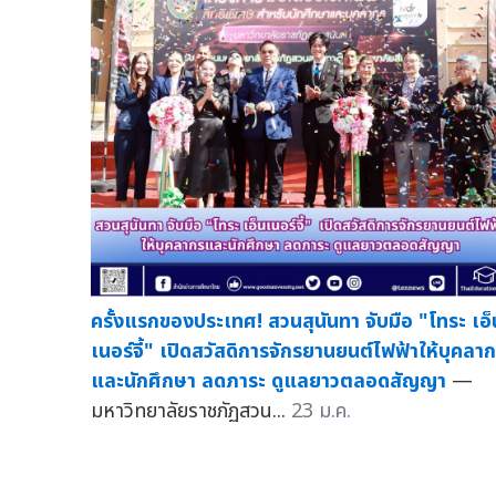
ครั้งแรกของประเทศ! สวนสุนันทา จับมือ "โทระ เอ็
เนอร์จี้" เปิดสวัสดิการจักรยานยนต์ไฟฟ้าให้บุคลา
และนักศึกษา ลดภาระ ดูแลยาวตลอดสัญญา
—
มหาวิทยาลัยราชภัฏสวน...
23 ม.ค.