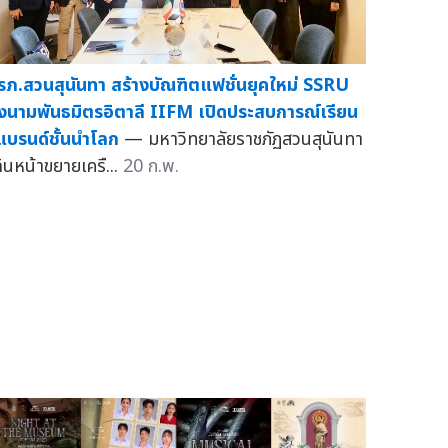
รภ.สวนสุนันทา สร้างบัณฑิตแฟชั่นยุคใหม่ SSRU
งนามพันธมิตรอิตาลี IIFM เปิดประสบการณ์เรียน
ู้แบรนด์ชั้นนำโลก
— มหาวิทยาลัยราชภัฏสวนสุนันทา
ดินหน้าขยายเครื...
20 ก.พ.