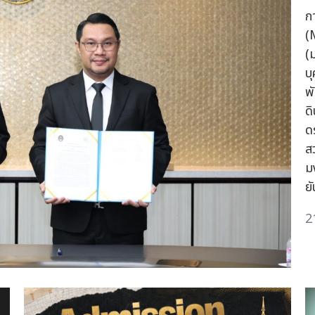
ก
(
(
บ
พ
ด
ด
ส
ม
ย
2