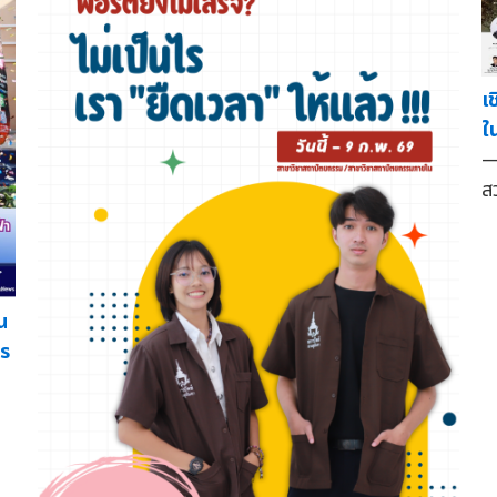
เ
ใ
—
ส
น
กร