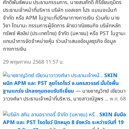
ศักดิ์พันธ์พนม ประธานกรรมการ, นายสมศักดิ์ ศิริชัยนฤมิตร
ประธานเจ้าหน้าที่บริหาร บริษัท แอสเซท โปร แมเนจเม้นท์
จำกัด หรือ APM ในฐานะที่ปรึกษาทางการเงิน ร่วมกับ นาย
วิชา โตมานะ กรรมการผู้จัดการ ฝ่ายวาณิชธนกิจ บริษัทหลัก
ทรัพย์ ฟิลลิป (ประเทศไทย) จำกัด (มหาชน) หรือ PST ในฐานะ
แกนนำการจัดจำหน่ายหุ้น ร่วมนำเสนอข้อมูลธุรกิจ ข้อมูล
ทางการเงิน
29 พฤษภาคม 2568 11:57 น.
SKIN
ผนึก APM และ PST ลุยโรดโชว์ จ.นครสวรรค์ มั่นใจพื้น
ฐานแกร่ง นักลงทุนตอบรับดีเยี่ยม
— นายชาญวิทย์ เขียวนา
วาวงศ์ษา ประธานเจ้าหน้าที่บริหาร, นางสาวณัฐพร ...
พ.ค. 68
SKIN จับมือ
APM และ PST โรดโชว์ ปักหมุด 8 จังหวัด ระหว่างวันที่ 19