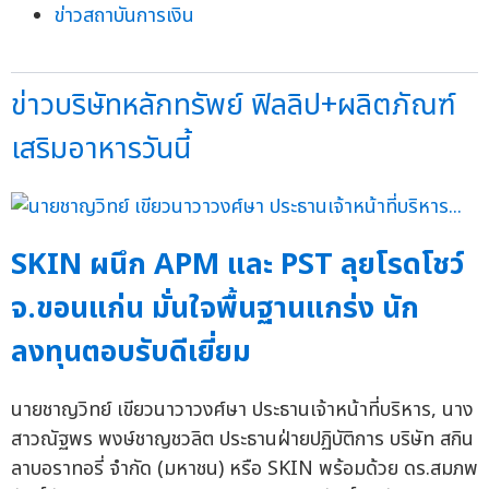
ข่าวสถาบันการเงิน
ข่าวบริษัทหลักทรัพย์ ฟิลลิป+ผลิตภัณฑ์
เสริมอาหารวันนี้
SKIN ผนึก APM และ PST ลุยโรดโชว์
จ.ขอนแก่น มั่นใจพื้นฐานแกร่ง นัก
ลงทุนตอบรับดีเยี่ยม
นายชาญวิทย์ เขียวนาวาวงศ์ษา ประธานเจ้าหน้าที่บริหาร, นาง
สาวณัฐพร พงษ์ชาญชวลิต ประธานฝ่ายปฏิบัติการ บริษัท สกิน
ลาบอราทอรี่ จำกัด (มหาชน) หรือ SKIN พร้อมด้วย ดร.สมภพ