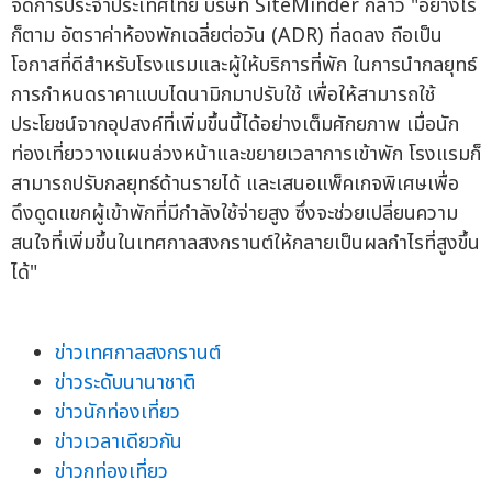
จัดการประจำประเทศไทย บริษัท SiteMinder กล่าว "อย่างไร
ก็ตาม อัตราค่าห้องพักเฉลี่ยต่อวัน (ADR) ที่ลดลง ถือเป็น
โอกาสที่ดีสำหรับโรงแรมและผู้ให้บริการที่พัก ในการนำกลยุทธ์
การกำหนดราคาแบบไดนามิกมาปรับใช้ เพื่อให้สามารถใช้
ประโยชน์จากอุปสงค์ที่เพิ่มขึ้นนี้ได้อย่างเต็มศักยภาพ เมื่อนัก
ท่องเที่ยววางแผนล่วงหน้าและขยายเวลาการเข้าพัก โรงแรมก็
สามารถปรับกลยุทธ์ด้านรายได้ และเสนอแพ็คเกจพิเศษเพื่อ
ดึงดูดแขกผู้เข้าพักที่มีกำลังใช้จ่ายสูง ซึ่งจะช่วยเปลี่ยนความ
สนใจที่เพิ่มขึ้นในเทศกาลสงกรานต์ให้กลายเป็นผลกำไรที่สูงขึ้น
ได้"
ข่าวเทศกาลสงกรานต์
ข่าวระดับนานาชาติ
ข่าวนักท่องเที่ยว
ข่าวเวลาเดียวกัน
ข่าวกท่องเที่ยว