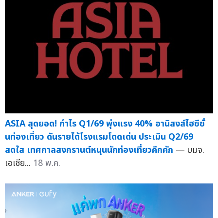
ASIA สุดยอด! กำไร Q1/69 พุ่งแรง 40% อานิสงส์ไฮซีซั่
นท่องเที่ยว ดันรายได้โรงแรมโดดเด่น ประเมิน Q2/69
สดใส เทศกาลสงกรานต์หนุนนักท่องเที่ยวคึกคัก
— บมจ.
เอเชีย...
18 พ.ค.