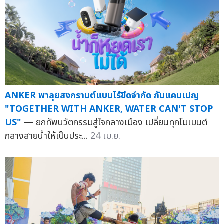
ANKER พาลุยสงกรานต์แบบไร้ขีดจำกัด กับแคมเปญ
"TOGETHER WITH ANKER, WATER CAN'T STOP
US"
— ยกทัพนวัตกรรมสู่ใจกลางเมือง เปลี่ยนทุกโมเมนต์
กลางสายน้ำให้เป็นประ...
24 เม.ย.