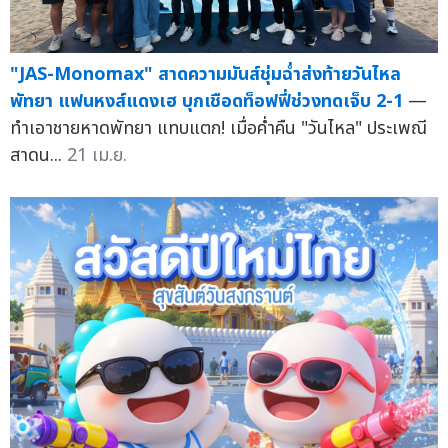
"JAS-Monomax" สาดความมันส์ชุ่มฉ่ำส่งท้ายวันไหล
พัทยา แฟนหงส์แดงเฮ บุกเชือดท็อฟฟี่ช่วงทดเจ็บ 2-1
—
ทำเอาชายหาดพัทยา แทบแตก! เมื่อค่ำคืน "วันไหล" ประเพณี
สาดน...
21 เม.ย.