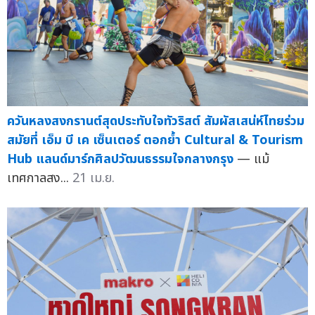
ควันหลงสงกรานต์สุดประทับใจทัวริสต์ สัมผัสเสน่ห์ไทยร่วม
สมัยที่ เอ็ม บี เค เซ็นเตอร์ ตอกย้ำ Cultural & Tourism
Hub แลนด์มาร์กศิลปวัฒนธรรมใจกลางกรุง
— แม้
เทศกาลสง...
21 เม.ย.