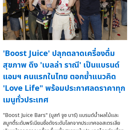
'Boost Juice' ปลุกตลาดเครื่องดื่ม
สุขภาพ ดึง 'เบลล่า ราณี' เป็นแบรนด์
แอมฯ คนแรกในไทย ตอกย้ำแนวคิด
'Love Life" พร้อมประกาศลดราคาทุก
เมนูทั่วประเทศ
"Boost Juice Bars" (บูสท์ จูซ บาร์) แบรนด์น้ำผลไม้และ
สมูทตี้ระดับพรีเมียมชื่อดังระดับโลกจากประเทศออสเตรเลีย