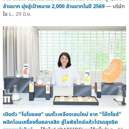
ล้านบาท มุ่งสู่เป้าหมาย 2,000 ล้านบาทในปี 2569
— บริษัท
ไอ เ...
29 มิ.ย.
เปิดตัว "โนโบซอย" นมถั่วเหลืองเจนใหม่ จาก "โอ๊ตไซด์"
พลิกโฉมเครื่องดื่มคลาสสิก สู่ไลฟ์สไตล์แก้วโปรดสุดชิค