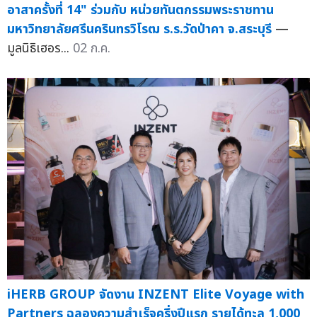
อาสาครั้งที่ 14" ร่วมกับ หน่วยทันตกรรมพระราชทาน
มหาวิทยาลัยศรีนครินทรวิโรฒ ร.ร.วัดป่าคา จ.สระบุรี
—
มูลนิธิเฮอร...
02 ก.ค.
iHERB GROUP จัดงาน INZENT Elite Voyage with
Partners ฉลองความสำเร็จครึ่งปีแรก รายได้ทะลุ 1,000