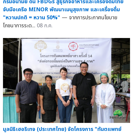
กรมอนามัย ดัน FBDGs สู่ธุรกิจอาหารและเครื่องดื่มไทย
จับมือเครือ MINOR พัฒนาเมนูสุขภาพ และเครื่องดื่ม
"หวานปกติ = หวาน 50%"
— จากการประกาศนโยบาย
โภชนาการระด...
08 ก.ค.
มูลนิธิเฮอริเทจ (ประเทศไทย) จัดโครงการ "ทันตแพทย์