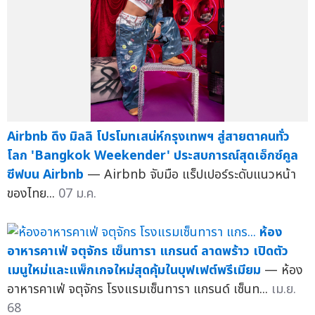
Airbnb ดึง มิลลิ โปรโมทเสน่ห์กรุงเทพฯ สู่สายตาคนทั่ว
โลก 'Bangkok Weekender' ประสบการณ์สุดเอ็กซ์คูล
ซีฟบน Airbnb
— Airbnb จับมือ แร็ปเปอร์ระดับแนวหน้า
ของไทย...
07 ม.ค.
ห้อง
อาหารคาเฟ่ จตุจักร เซ็นทารา แกรนด์ ลาดพร้าว เปิดตัว
เมนูใหม่และแพ็กเกจใหม่สุดคุ้มในบุฟเฟต์พรีเมียม
— ห้อง
อาหารคาเฟ่ จตุจักร โรงแรมเซ็นทารา แกรนด์ เซ็นท...
เม.ย.
68