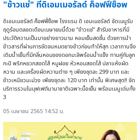
"ข้าวแช่" ที่ดิเอมเมอรัลด์ ค็อฟฟี่ช็อพ
ดิเอมเมอรัลด์ ค็อฟฟี่ช็อพ โรงแรม ดิ เอมเมอรัลด์ จัดเมนูรับ
ฤดูร้อนตลอดเดือนเมษายนนี้ด้วย "ข้าวแช่" สำรับอาหารที่มี
ประวัติความเป็นมาอย่างยาวนาน หอมเย็นสดชื่น ด้วยการนำ
ข้าวสารที่ผ่านการขัดจนหมดยางข้าวก่อนทำให้สุก เวลาทานจึง
เติมน้ำเย็นที่มีกลิ่นหอมของดอกมะลิพร้อมน้ำแข็ง ทานคู่กับลูก
กะปิ พริกหยวกสอดไส้ หมูฝอย หัวหอมสอดไส้ ปลาแห้งผัด
หวาน และเครื่องผัดหวานต่าง ๆ เพียงชุดละ 299 บาท และ
ข้าวเหนียวมะม่วง เพียงชุดละ 120 บาท เท่านั้น พิเศษสุด!! จัด
บริการรวมในบุฟเฟต์นานาชาติเฉพาะมื้อเย็น พร้อมเมนูเด่นทั้ง
3
05 เมษายน 2565 14:52 น.