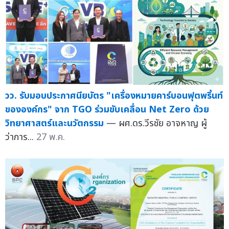
วว. รับมอบประกาศนียบัตร "เครื่องหมายคาร์บอนฟุตพริ้นท์
ขององค์กร" จาก TGO ร่วมขับเคลื่อน Net Zero ด้วย
วิทยาศาสตร์และนวัตกรรม
— ผศ.ดร.วีรชัย อาจหาญ ผู้
ว่าการ...
27 พ.ค.