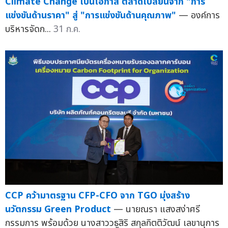
Climate Change เป็นโอกาส ตลาดเปลี่ยนจาก "การ
แข่งขันด้านราคา" สู่ "การแข่งขันด้านคุณภาพ"
— องค์การ
บริหารจัดก...
31 ก.ค.
CCP คว้ามาตรฐาน CFP-CFO จาก TGO มุ่งสร้าง
นวัตกรรม Green Product
— นายณรา แสงสง่าศรี
กรรมการ พร้อมด้วย นางสาววธูสิริ สกุลกิตติวัฒน์ เลขานุการ