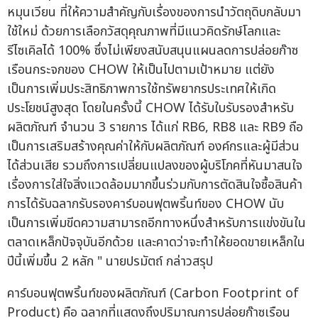
หมุนเวียน ที่ให้ความสำคัญกับเรื่องของการนำวัตถุดิบกลับมา
ใช้ใหม่ ด้วยการเลือกวัสดุคุณภาพที่มีแนวคิดรักษ์โลกและ
รีไซเคิลได้ 100% ซึ่งไม่เพียงสนับสนุนแผนลดการปล่อยก๊าซ
เรือนกระจกของ CHOW ให้เป็นไปตามเป้าหมาย แต่ยัง
เป็นการเพิ่มประสิทธิภาพการใช้ทรัพยากรประเทศให้เกิด
ประโยชน์สูงสุด โดยในครั้งนี้ CHOW ได้รับใบรับรองสำหรับ
ผลิตภัณฑ์ จำนวน 3 รายการ ได้แก่ RB6, RB8 และ RB9 ถือ
เป็นการเสริมสร้างคุณค่าให้กับผลิตภัณฑ์ องค์กรและผู้มีส่วน
ได้ส่วนเสีย รวมถึงการเปลี่ยนแปลงของผู้บริโภคที่หันมาสนใจ
เรื่องการใส่ใจสิ่งแวดล้อมมากขึ้นร่วมกับการตัดสินใจซื้อสินค้า
การได้รับฉลากรับรองคาร์บอนฟุตพริ้นท์ของ CHOW นับ
เป็นการเพิ่มขีดความสามารถอีกทางหนึ่งสำหรับการแข่งขันใน
ตลาดเหล็กปัจจุบันอีกด้วย และคาดว่าจะทำให้ยอดขายเหล็กใน
ปีนี้เพิ่มขึ้น 2 หลัก " นายปรมัตถ์ กล่าวสรุป
คาร์บอนฟุตพริ้นท์ของผลิตภัณฑ์ (Carbon Footprint of
Product) คือ ฉลากที่แสดงถึงปริมาณการปล่อยก๊าซเรือน