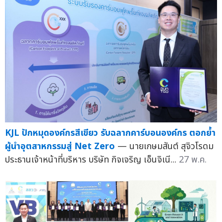
KJL ปักหมุดองค์กรสีเขียว รับฉลากคาร์บอนองค์กร ตอกย้ำ
ผู้นำอุตสาหกรรมสู่ Net Zero
— นายเกษมสันต์ สุจิวโรดม
ประธานเจ้าหน้าที่บริหาร บริษัท กิจเจริญ เอ็นจิเนี...
27 พ.ค.