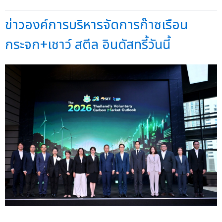
ข่าวองค์การบริหารจัดการก๊าซเรือน
กระจก+เชาว์ สตีล อินดัสทรี้วันนี้