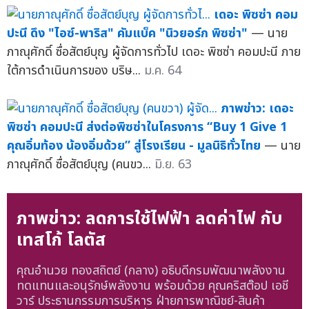
เดอะ พิซซ่า คอม
ปะนี ดึง "ไอซ์-พาริส" คัมแบ็ค "นิวยอร์ก พิซซ่า"
— นาย
ภาณุศักดิ์ ซื่อสัตย์บุญ ผู้จัดการทั่วไป เดอะ พิซซ่า คอมปะนี ภาย
ใต้การดำเนินการของ บริษ...
ม.ค. 64
ภาพข่าว: เดอะ
พิซซ่า คอมปะนี ส่งต่อพิซซ่าในโครงการ “Buy 1 Give 1
คุณอิ่มท้อง น้องอิ่มด้วย” สู่โรงเรียน - มูลนิธิทั่วไทย
— นาย
ภาณุศักดิ์ ซื่อสัตย์บุญ (คนขว...
มิ.ย. 63
ภาพข่าว: ลดการใช้ไฟฟ้า ลดค่าไฟ กับ
เทสโก้ โลตัส
คุณอำนวย ทองสถิตย์ (กลาง) อธิบดีกรมพัฒนาพลังงาน
ทดแทนและอนุรักษ์พลังงาน พร้อมด้วย คุณคริสต๊อป เอชี
วาร์ ประธานกรรมการบริหาร ฝ่ายการพาณิชย์-สินค้า