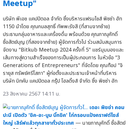
Meetup"
บริษัท พีเอช แคปปิตอล จำกัด ซึ่งบริหารแฟรนไชส์ พิซซ่า ฮัท
1150 นำโดย คุณกมลสุทธิ์ ทัพพะรังสี (ที่สามจากซ้าย)
ประธานกลุ่มอาหารและเครื่องดื่ม พร้อมด้วย คุณภาณุศักดิ์
ซื่อสัตย์บุญ (ที่สองจากซ้าย) ผู้จัดการทั่วไป ร่วมสนับสนุนการ
จัดงาน "Bitkub Meetup 2024 ครั้งที่ 5" แชร์มุมมองและ
เส้นทางสู่ความสำเร็จของการเป็นผู้ประกอบการ ในหัวข้อ "3
Generations of Entrepreneurs" ที่จัดโดย คุณท๊อป "จิ
รายุส ทรัพย์ศรีโสภา" ผู้ก่อตั้งและประธานเจ้าหน้าที่บริหาร
บริษัท บิทคับ แคปปิตอล กรุ๊ป โฮลดิ้งส์ จำกัด ซึ่ง พิซซ่า ฮัท
23 สิงหาคม 2567 14:11 น.
เดอะ พิซซ่า คอม
ปะนี เปิดตัว 'ชิค-อะ-บูม บิ๊กชิค' ไก่กรอบแป้งคราฟต์ไซส์
ใหญ่ เสิร์ฟแล้วทุกสาขาทั่วประเทศ
— นายภาณุศักดิ์ ซื่อสัตย์