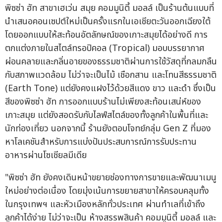
พิซซ่า ฮัท สาขาเฮเว่น สมุย คอมมูนิตี้ มอลล์ เป็นร้านต้นแบบที่
นำเสนอคอนเซปต์ใหม่เป็นครั้งแรกในเอเชียตะวันออกเฉียงใต้
โดยออกแบบให้สะท้อนอัตลักษณ์ของเกาะสมุยได้อย่างดี การ
ตกแต่งภายในสไตล์ทรอปิคอล (Tropical) มอบบรรยากาศ
ผ่อนคลายและกลิ่นอายของธรรมชาติผ่านการใช้วัสดุที่กลมกลืน
กับสภาพแวดล้อม ไม่ว่าจะเป็นไม้ เชือกสาน และโทนสีธรรมชาติ
(Earth Tone) แต่ยังคงแฝงไว้ด้วยสีแดง ขาว และดำ ซึ่งเป็น
สีของพิซซ่า ฮัท การออกแบบร้านไม่เพียงสะท้อนเสน่ห์ของ
เกาะสมุย แต่ยังสอดรับกับไลฟ์สไตล์ของทั้งลูกค้าในพื้นที่และ
นักท่องเที่ยว นอกจากนี้ ร้านยังตอบโจทย์กลุ่ม Gen Z ที่มอง
หาโลเคชันสำหรับการแบ่งปันประสบการณ์การรับประทาน
อาหารผ่านโซเชียลมีเดีย
"พิซซ่า ฮัท ยังคงเดินหน้าขยายช่องทางการขายและพัฒนาเมนู
ใหม่อย่างต่อเนื่อง โดยมุ่งเน้นการขยายสาขาให้ครอบคลุมทั้ง
ในกรุงเทพฯ และหัวเมืองหลักทั่วประเทศ ผ่านทำเลที่เข้าถึง
ลูกค้าได้ง่าย ไม่ว่าจะเป็น ห้างสรรพสินค้า คอมมูนิตี้ มอลล์ และ