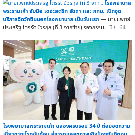
โรงพยาบาล
พระรามเก้า จับมือ เดอะสตรีท รัชดา และ กทม. เปิดจุด
บริการฉีดวัคซีนนอกโรงพยาบาล เป็นวันแรก
— นายแพทย์
ประเสริฐ ไตรรัตน์วรกุล (ที่ 3 จากซ้าย) รองกรรม...
มิ.ย. 64
โรงพยาบาลพระรามเก้า ฉลองครบรอบ 34 ปี ต่อยอดความ
เชี่ยวชาญโรคซับซ้อน สู่การดูแลสุขภาพเชิงป้องกันที่ตอบ