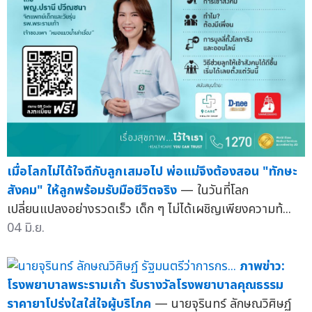
เมื่อโลกไม่ได้ใจดีกับลูกเสมอไป พ่อแม่จึงต้องสอน "ทักษะ
สังคม" ให้ลูกพร้อมรับมือชีวิตจริง
— ในวันที่โลก
เปลี่ยนแปลงอย่างรวดเร็ว เด็ก ๆ ไม่ได้เผชิญเพียงความท้...
04 มิ.ย.
ภาพข่าว:
โรงพยาบาลพระรามเก้า รับรางวัลโรงพยาบาลคุณธรรม
ราคายาโปร่งใสใส่ใจผู้บริโภค
— นายจุรินทร์ ลักษณวิศิษฏ์