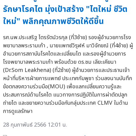
รักษาโรคไต มุ่งเป้าสร้าง "ไตใหม่ ชีวิต
ใหม่" พลิกคุณภาพชีวิตให้ดีขึ้น
รศ.นพ.ประเสริฐ ไตรรัตน์วรกุล (ที่3ซ้าย) รองผู้อำนวยการโรง
พยาบาลพระรามเก้า , นายแพทย์วิรุฬห์ มาวิจักขณ์ (ที่4ซ้าย) ผู้
อำนวยการสถาบันโรคไตและเปลี่ยนไต และรองผู้อำนวยการ
โรงพยาบาลพระรามเก้า พร้อมด้วย ดร.ซม เลียะเคียนา
(Dr.Som Leakhena) (ที่2ซ้าย) ผู้อำนวยการและประธานเจ้า
หน้าที่บริหารฝ่ายการแพทย์ ประเทศกัมพูชา ร่วมลงนามบันทึก
ข้อตกลงความร่วมมือ(MOU) เพื่อแลกเปลี่ยนความรู้และ
ประสบการณ์ด้านโรคไต แนวทางการปฏิบัติในการผ่าตัดปลูก
ถ่ายไต และขยายความร่วมมือกับกลุ่มประเทศ CLMV ในด้าน
การดูแลรักษา
28 กุมภาพันธ์ 2566 12:01 น.