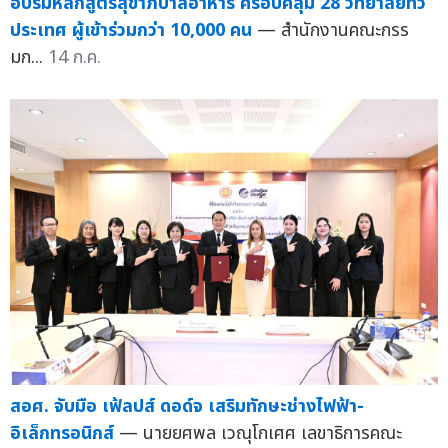
อบรมหลักสูตรสุขาภิบาลอาหาร ครอบคลุม 28 วิทยาลัยทั่ว
ประเทศ ผู้เข้าร่วมกว่า 10,000 คน
— สำนักงานคณะกรร
มก...
14 ก.ค.
สอศ. จับมือ เฟ้ลปส์ ดอด์จ เสริมทักษะช่างไฟฟ้า-
อิเล็กทรอนิกส์
— นายยศพล เวณุโกเศศ เลขาธิการคณะ