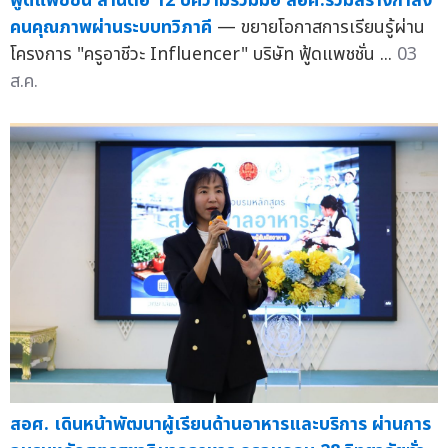
ฟู้ดแพชชั่น สานต่อ 12 ปีความร่วมมือ สอศ.ร่วมสร้างกำลัง
คนคุณภาพผ่านระบบทวิภาคี
— ขยายโอกาสการเรียนรู้ผ่าน
โครงการ "ครูอาชีวะ Influencer" บริษัท ฟู้ดแพชชั่น ...
03
ส.ค.
สอศ. เดินหน้าพัฒนาผู้เรียนด้านอาหารและบริการ ผ่านการ