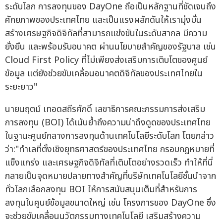
ระดับโลก การลงทุนของ DayOne ถือเป็นหลักฐานที่ชัดเจนถึง
ศักยภาพของประเทศไทย และเป็นแรงผลักดันให้เรามุ่งมั่น
สร้างเศรษฐกิจดิจิทัลที่สามารถแข่งขันในระดับสากล มีความ
ยั่งยืน และพร้อมรับอนาคต ผ่านนโยบายสำคัญของรัฐบาล เช่น
Cloud First Policy ที่ไม่เพียงส่งเสริมการเติบโตของศูนย์
ข้อมูล แต่ยังช่วยขับเคลื่อนอนาคตดิจิทัลของประเทศไทยใน
ระยะยาว"
นายนฤตม์ เทอดสถีรศักดิ์ เลขาธิการคณะกรรมการส่งเสริม
การลงทุน (BOI) ได้เน้นย้ำถึงความน่าดึงดูดของประเทศไทย
ในฐานะศูนย์กลางการลงทุนด้านเทคโนโลยีระดับโลก โดยกล่าว
ว่า:"ทำเลที่ตั้งเชิงยุทธศาสตร์ของประเทศไทย กรอบกฎหมายที่
แข็งแกร่ง และเศรษฐกิจดิจิทัลที่เติบโตอย่างรวดเร็ว ทำให้ที่นี่
กลายเป็นจุดหมายปลายทางสำคัญที่บริษัทเทคโนโลยีชั้นนำจาก
ทั่วโลกเลือกลงทุน BOI ให้การสนับสนุนเต็มที่สำหรับการ
ลงทุนในศูนย์ข้อมูลขนาดใหญ่ เช่น โครงการของ DayOne ซึ่ง
จะช่วยขับเคลื่อนนวัตกรรมทางเทคโนโลยี เสริมสร้างความ