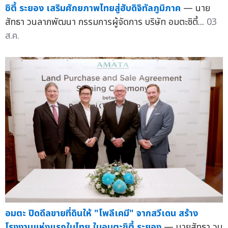
ซิตี้ ระยอง เสริมศักยภาพไทยสู่ฮับดิจิทัลภูมิภาค
— นาย
สัทธา วนลาภพัฒนา กรรมการผู้จัดการ บริษัท อมตะซิตี้...
03
ส.ค.
อมตะ ปิดดีลขายที่ดินให้ "โพลีเคมี" จากสวีเดน สร้าง
โรงงานแห่งแรกในไทย ในอมตะซิตี้ ระยอง
— นายสัทธา วน