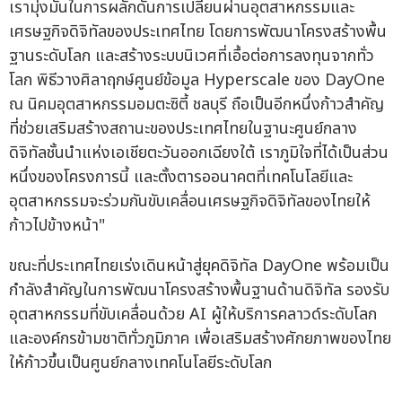
เรามุ่งมั่นในการผลักดันการเปลี่ยนผ่านอุตสาหกรรมและ
เศรษฐกิจดิจิทัลของประเทศไทย โดยการพัฒนาโครงสร้างพื้น
ฐานระดับโลก และสร้างระบบนิเวศที่เอื้อต่อการลงทุนจากทั่ว
โลก พิธีวางศิลาฤกษ์ศูนย์ข้อมูล Hyperscale ของ DayOne
ณ นิคมอุตสาหกรรมอมตะซิตี้ ชลบุรี ถือเป็นอีกหนึ่งก้าวสำคัญ
ที่ช่วยเสริมสร้างสถานะของประเทศไทยในฐานะศูนย์กลาง
ดิจิทัลชั้นนำแห่งเอเชียตะวันออกเฉียงใต้ เราภูมิใจที่ได้เป็นส่วน
หนึ่งของโครงการนี้ และตั้งตารออนาคตที่เทคโนโลยีและ
อุตสาหกรรมจะร่วมกันขับเคลื่อนเศรษฐกิจดิจิทัลของไทยให้
ก้าวไปข้างหน้า"
ขณะที่ประเทศไทยเร่งเดินหน้าสู่ยุคดิจิทัล DayOne พร้อมเป็น
กำลังสำคัญในการพัฒนาโครงสร้างพื้นฐานด้านดิจิทัล รองรับ
อุตสาหกรรมที่ขับเคลื่อนด้วย AI ผู้ให้บริการคลาวด์ระดับโลก
และองค์กรข้ามชาติทั่วภูมิภาค เพื่อเสริมสร้างศักยภาพของไทย
ให้ก้าวขึ้นเป็นศูนย์กลางเทคโนโลยีระดับโลก