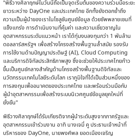
"พิธีวางศิลาฤกษ์ในวันนี้ถือเป็นจุดเริ่มต้นของความร่วมมือระยะ
ยาวระหว่าง DayOne และประเทศไทย อีกทั้งยังตอกย้ำถึง
ความเป็นผู้นำของเราในโซลูชันศูนย์ข้อมูล ด้วยซัพพลายเชนที่
แข็งแกร่ง การดำเนินงานที่คุ้มค่า และความเชี่ยวชาญใน
อุตสาหกรรมระดับแนวหน้า เราได้ทุ่มงบลงทุนกว่า 1 พันล้าน
ดอลลาร์สหรัฐฯ เพื่อสร้างโครงสร้างพื้นฐานล้ำสมัย รองรับ
การใช้งานด้านปัญญาประดิษฐ์ (AI), Cloud Computing
และบริการดิจิทัลประสิทธิภาพสูง ซึ่งจะช่วยให้ประเทศไทยก้าว
ขึ้นเป็นศูนย์กลางสำคัญด้านโครงสร้างพื้นฐานดิจิทัลและ
นวัตกรรมเทคโนโลยีระดับโลก เราภูมิใจที่ได้เป็นส่วนหนึ่งของ
การลงทุนเพื่ออนาคตของประเทศไทย และพร้อมร่วมมือกับ
ผู้นำอุตสาหกรรมเพื่อสร้างระบบนิเวศศูนย์ข้อมูลยุคใหม่ที่
ยั่งยืน"
พิธีวางศิลาฤกษ์ได้รับเกียรติจากผู้นำระดับสูงจากภาครัฐและ
อุตสาหกรรมเข้าร่วมงาน อาทิ นางเจมี่ คู ประธานเจ้าหน้าที่
บริหารของ DayOne, นายพงศ์พล ยอดเมืองเจริญ