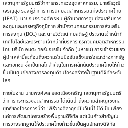
เลขานุการรัฐมนตรีว่าการกระทรวงอุตสาหกรรม, นายธีรวุฒิ
เจริญสุข รองผู้ว่าการ การนิคมอุตสาหกรรมแห่งประเทศไทย
(IEAT), นายภนธร วงศ์พรหม ผู้อำนวยการศูนย์ส่งเสริมการ
ลงทุนและเศรษฐกิจภูมิภาค สำนักงานคณะกรรมการส่งเสริม
การลงทุน (BOI) และ นายวิวัฒน์ กมลดิษฐ์ ประธานเจ้าหน้าที่
เทคโนโลยีและประธานเจ้าหน้าที่บริหาร ธุรกิจนิคมอุตสาหกรรม
ไทย บริษัท อมตะ คอร์ปอเรชัน จำกัด (มหาชน) การเข้าร่วมของ
ผู้นำเหล่านี้สะท้อนถึงความร่วมมืออันแข็งแกร่งระหว่างภาครัฐ
และเอกชน ซึ่งเป็นกลไกสำคัญในการผลักดันประเทศไทยให้ก้าว
ขึ้นเป็นศูนย์กลางการลงทุนด้านโครงสร้างพื้นฐานดิจิทัลระดับ
โลก
ภายในงาน นายพงศ์พล ยอดเมืองเจริญ เลขานุการรัฐมนตรี
ว่าการกระทรวงอุตสาหกรรม ได้เน้นย้ำถึงความสำคัญเชิงกล
ยุทธ์ของโครงการนี้ว่า:"พิธีวางศิลาฤกษ์ในวันนี้ไม่ได้เป็นเพียง
แค่การพัฒนาโครงสร้างพื้นฐานดิจิทัล แต่เป็นก้าวสำคัญใน
การวางรากฐานให้ประเทศไทยก้าวขึ้นเป็นศูนย์กลางดิจิทัล