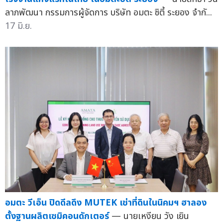
ลาภพัฒนา กรรมการผู้จัดการ บริษัท อมตะ ซิตี้ ระยอง จำกั...
17 มิ.ย.
อมตะ วีเอ็น ปิดดีลดึง MUTEK เช่าที่ดินในนิคมฯ ฮาลอง
ตั้งฐานผลิตเซมิคอนดักเตอร์
— นายเหงียน วัง เยิน