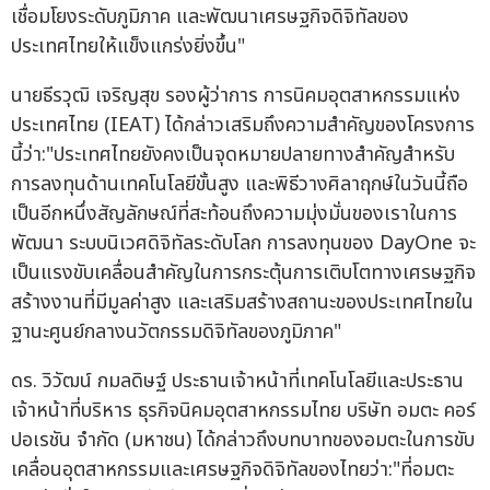
เชื่อมโยงระดับภูมิภาค และพัฒนาเศรษฐกิจดิจิทัลของ
ประเทศไทยให้แข็งแกร่งยิ่งขึ้น"
นายธีรวุฒิ เจริญสุข รองผู้ว่าการ การนิคมอุตสาหกรรมแห่ง
ประเทศไทย (IEAT) ได้กล่าวเสริมถึงความสำคัญของโครงการ
นี้ว่า:"ประเทศไทยยังคงเป็นจุดหมายปลายทางสำคัญสำหรับ
การลงทุนด้านเทคโนโลยีขั้นสูง และพิธีวางศิลาฤกษ์ในวันนี้ถือ
เป็นอีกหนึ่งสัญลักษณ์ที่สะท้อนถึงความมุ่งมั่นของเราในการ
พัฒนา ระบบนิเวศดิจิทัลระดับโลก การลงทุนของ DayOne จะ
เป็นแรงขับเคลื่อนสำคัญในการกระตุ้นการเติบโตทางเศรษฐกิจ
สร้างงานที่มีมูลค่าสูง และเสริมสร้างสถานะของประเทศไทยใน
ฐานะศูนย์กลางนวัตกรรมดิจิทัลของภูมิภาค"
ดร. วิวัฒน์ กมลดิษฐ์ ประธานเจ้าหน้าที่เทคโนโลยีและประธาน
เจ้าหน้าที่บริหาร ธุรกิจนิคมอุตสาหกรรมไทย บริษัท อมตะ คอร์
ปอเรชัน จำกัด (มหาชน) ได้กล่าวถึงบทบาทของอมตะในการขับ
เคลื่อนอุตสาหกรรมและเศรษฐกิจดิจิทัลของไทยว่า:"ที่อมตะ