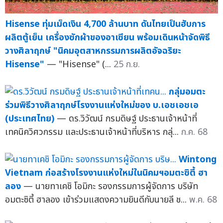
Hisense ทุ่มเม็ดเงิน 4,700 ล้านบาท ดันไทยเป็นฮับการ
ผลิตตู้เย็น เครื่องซักผ้าของอาเซียน พร้อมเดินหน้าจัดพิธี
วางศิลาฤกษ์ "นิคมอุตสาหกรรมการผลิตอัจฉริยะ
Hisense"
— "Hisense" (...
25 ก.ย.
กลุ่มอมตะ
ร่วมพิธีวางศิลาฤกษ์โรงงานแห่งใหม่ของ บ.เอชเอชเอ
(ประเทศไทย)
— ดร.วิวัฒน์ กรมดิษฐ์ ประธานเจ้าหน้าที่
เทคนิควิศวกรรม และประธานเจ้าหน้าที่บริหาร กลุ่...
ก.ค. 68
Wintong
Vietnam ก่อสร้างโรงงานแห่งใหม่ในนิคมฯอมตะซิตี้ ฮา
ลอง
— นายทาเคชิ โอมิกะ รองกรรมการผู้จัดการ บริษัท
อมตะซิตี้ ฮาลอง เข้าร่วมแสดงความยินดีกับนายลี ช...
พ.ค. 68