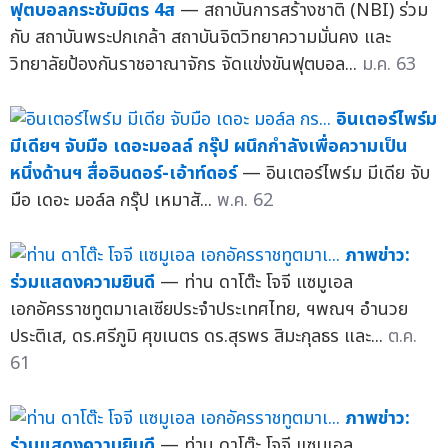
ฟุตบอลกระชับมิตร 4ส
— สถาบันการสร้างชาติ (NBI) ร่วม
กับ สถาบันพระปกเกล้า สถาบันจิตวิทยาความมั่นคง และ
วิทยาลัยป้องกันราชอาณาจักร จัดแข่งขันฟุตบอล...
ม.ค. 63
อินเตอร์ไพร์ม
มีเดียฯ จับมือ เดอะมอลล์ กรุ๊ป ผนึกกำลังเพื่อความเป็น
หนึ่งด้านฯ สื่ออินดอร์-เอ้าท์ดอร์
— อินเตอร์ไพร์ม มีเดีย จับ
มือ เดอะ มอล์ล กรุ๊ป เหมาสั...
พ.ค. 62
ภาพข่าว:
ร่วมแสดงความยินดี
— ท่าน ดาโต๊ะ โจจี แซมูเอล
เอกอัครราชทูตมาเลเซียประจำประเทศไทย, ฯพณฯ อำนวย
ประติเส, ดร.ศรีภูมิ ศุขเนตร ดร.สุรพร สิมะกุลธร และ...
ต.ค.
61
ภาพข่าว:
ร่วมแสดงความยินดี
— ท่าน ดาโต๊ะ โจจี แซมูเอล