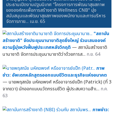
ประธานเปิดงานปฐมนิเทศ "โครงการการพัฒนาสุขสภาพ
ขององค์กรเพื่อการสร้างชาติ Wellness CNB" มุ่ง
สนับสนุนและพัฒนาสุขสภาพของพนักงานและการบริหาร
จัดการภาย...
เม.ย. 65
"สถาบัน
สร้างชาติ" จัดประชุมนานาชาติสุดยิ่งใหญ่ ร่วมเสนอองค์
ความรู้มุ่งหวังฟื้นฟูประเทศหลังวิกฤติ
— สถาบันสร้างชาติ
นานาชาติ จัดการประชุมนานาชาติว่าด้วยการส...
ก.ย. 64
ภาพ
ข่าว: อัพเดทหลักสูตรออกแบบชีวิตและธุรกิจแห่งอนาคต
— นายพฤสณัย มหัคฆพงศ์ หรืออาจารย์แป๊ก (Patrick) (ที่ 3
จากขวา) นักออกแบบนวัตกรรมชีวิต ผู้ประสบความสำเ...
ก.ค.
63
ภาพข่าว: