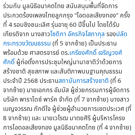
ร่วมกับ มูลนิธิอนาคตไทย สนับสนุนพื้นที่จัดการ
ประกวดร้องเพลงไทยลูกกรุง "ไอดอลเสียงทอง" ครั้ง
ที่ 4 รอบชิงชนะเลิศ รุ่นอายุ 60 ปีขึ้นไป โดยได้รับ
เกียรติจาก นางสาว
โชติกา อัครกิจโสภากุล
รอง
ปลัด
กระทรวงวัฒนธรรม
(ที่ 5 จากซ้าย) เป็นประธาน
พร้อมด้วย ศาสตรจารย์ ดร.
เกรียงศักดิ์ เจริญวงศ์
ศักดิ์
ผู้ก่อตั้งการประชุมใหญ่นานาชาติว่าด้วยการ
สร้างชาติ สุขสภาพ และสันติภาพบนฐานคุณธรรม
ประจำปี 2568 ประธาน
สถาบันการสร้างชาติ
(ที่ 6
จากซ้าย) นายเอกกร อัมบัส ผู้ช่วยกรรมการผู้จัดการ
บริษัท พาราไดซ์ พาร์ค จำกัด (ที่ 7 จากซ้าย) นางสาว
เบญจวรรณ ภักดีใจ ผู้ช่วยผู้อำนวยการเขตประเวศ (ที่
8 จากซ้าย) และ นายเวโรฒ มาตยศิริ ผู้บริหารโครง
การไอดอลเสียงทอง มูลนิธิอนาคตไทย (ที่ 4 จากซ้าย)