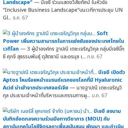
Landscape"
— บีเจซี ร่วมแสดงวิสัยทัศน์ ในหัวข้อ
"Inclusive Business Landscape"บนเวทีการประชุม UN
Gl...
ธ.ค. 67
Soft
Power เพิ่มความสามารถในการแข่งขันของประเทศไทยใน
เวทีโลก
— 3 ผู้นำองค์กร ฐาปณี เตชะเจริญวิกุล กลุ่มบีเจซีบิ๊ก
ซี ศุภจี สุธรรมพันธุ์ ดุสิตธานี และอรนุช เ...
ก.ย. 67
บีเจซี เปิดตัว
Aptos ไหมร้อยหน้าแบรนด์แรกของโลกที่มี Hyaluronic
Acid นำเข้าจากประเทศจอร์เจีย
— นางฐาปณี เตชะเจริญวิ
กุล ประธานเจ้าหน้าที่บริหารและกรรมการผู...
ม.ค. 67
บีเจซี ลงนาม
บันทึกข้อตกลงความร่วมมือทางวิชาการ (MOU) กับ
สถาบันเทคโนโลยีจิตรลดาเพื่อสนับสนุน พัฒนา และดำเนิน