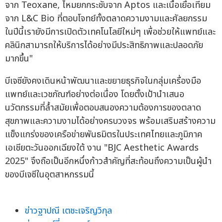
จาก Teoxane, ไหมยกกระชับจาก Aptos และเนื้อเยื่อเทียม
จาก L&C Bio ที่ตอบโจทย์ทั้งตลาดความงามและศัลยกรรม
ในปีนี้เรายังมีการเปิดตัวเทคโนโลยีใหม่ๆ เพื่อช่วยให้แพทย์และ
คลินิกสามารถให้บริการได้อย่างมีประสิทธิภาพและปลอดภัย
มากขึ้น"
บีเจซียังคงเดินหน้าพัฒนาและขยายธุรกิจในกลุ่มเครื่องมือ
แพทย์และเวชภัณฑ์อย่างต่อเนื่อง โดยตั้งเป้านำเสนอ
นวัตกรรมที่ล้ำสมัยเพื่อตอบสนองความต้องการของตลาด
สุขภาพและความงามได้อย่างครบวงจร พร้อมเสริมสร้างความ
แข็งแกร่งของเครือข่ายพันธมิตรในประเทศไทยและภูมิภาค
เอเชียตะวันออกเฉียงใต้ งาน "BJC Aesthetic Awards
2025" จึงถือเป็นอีกหนึ่งก้าวสำคัญที่สะท้อนถึงความเป็นผู้นำ
ของบีเจซีในอุตสาหกรรมนี้
ข่าวฐาปณี เตชะเจริญวิกุล