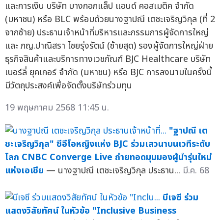
และการเงิน บริษัท บางกอกแล็ป แอนด์ คอสเมติค จำกัด
(มหาชน) หรือ BLC พร้อมด้วยนางฐาปณี เตชะเจริญวิกุล (ที่ 2
จากซ้าย) ประธานเจ้าหน้าที่บริหารและกรรมการผู้จัดการใหญ่
และ ภญ.ปาณิสรา ไชยรุ่งรัตน์ (ซ้ายสุด) รองผู้จัดการใหญ่ฝ่าย
ธุรกิจสินค้าและบริการทางเวชภัณฑ์ BJC Healthcare บริษัท
เบอร์ลี่ ยุคเกอร์ จำกัด (มหาชน) หรือ BJC การลงนามในครั้งนี้
มีวัตถุประสงค์เพื่อจัดตั้งบริษัทร่วมทุน
19 พฤษภาคม 2568 11:45 น.
"ฐาปณี เต
ชะเจริญวิกุล" ซีอีโอหญิงแห่ง BJC ร่วมเสวนาบนเวทีระดับ
โลก CNBC Converge Live ถ่ายทอดมุมมองผู้นำรุ่นใหม่
แห่งเอเชีย
— นางฐาปณี เตชะเจริญวิกุล ประธาน...
มี.ค. 68
บีเจซี ร่วม
แสดงวิสัยทัศน์ ในหัวข้อ "Inclusive Business