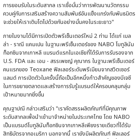
การยอมรับในระดับสากล เราเชื่อมั่นว่าการพัฒนานวัตกรรม
ควบคู่กับการเสริมสร้างความสัมพันธ์อันแข็งแกร่งกับพันธมิตร
จะช่วยให้เราเติบโตไปด้วยกันอย่างมั่นคงในระยะยาว"
ภายในงานได้มีการเปิดตัวพรีเซ็นเตอร์ใหม่ 2 ท่าน ได้แก่ เบล
ล่า - ราณี แคมเปน ในฐานะพรีเซ็นเตอร์ของ NABO โบทูลินัม
ท็อกซินจากเกาหลี แบรนด์แรกในเอเชียที่ได้รับการรับรองจาก
U.S. FDA และ เอม - สรรเพชญ์ คุณากร ในฐานะพรีเซ็นเตอร์
คนแรกของ Teoxane ฟิลเลอร์ระดับพรีเมียมจากสวิตเซอร์
แลนด์ การเปิดตัวในครั้งนี้ถือเป็นอีกหนึ่งก้าวสำคัญของบีเจซี
ในการขยายตลาดและสร้างการรับรู้แบรนด์ให้ครอบคลุมกลุ่ม
เป้าหมายมากยิ่งขึ้น
คุณฐาปณี กล่าวเสริมว่า "เราคัดสรรผลิตภัณฑ์ที่มีคุณภาพ
ระดับสากลเพื่อนำเข้ามาจำหน่ายในประเทศไทย โดย NABO
เป็นแบรนด์โบทูลินัมท็อกซินจากเกาหลีเพียงรายเดียวที่ได้รับ
สิทธิบัตรจากอเมริกา นอกจากนี้ เรายังมีผลิตภัณฑ์ ฟิลเลอร์