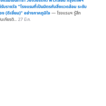
รงแรมเซ็นทารา วอเตอร์เกต พาวิเลียน กรุงเทพฯ
ด้รับรางวัล "โรงแรมที่เป็นมิตรกับสิ่งแวดล้อม ระดับ
อง (ดีเยี่ยม)" อย่างภาคภูมิใจ
— โรงแรมฯ รู้สึก
็นเกียรติ...
27 มี.ค.