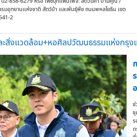
 02-858-6279 หรือ เฟซบุ๊กแฟนเพจ: สัตว์มีค่า ป่ามีคุณ /
รมอุทยานแห่งชาติ สัตว์ป่า และพันธุ์พืช ถนนพหลโยธิน เขต
1641-2
ะสิ่งแวดล้อม+หอศิลปวัฒนธรรมแห่งกรุงเ
ก
ร
อ
ช
ช
ร
ท