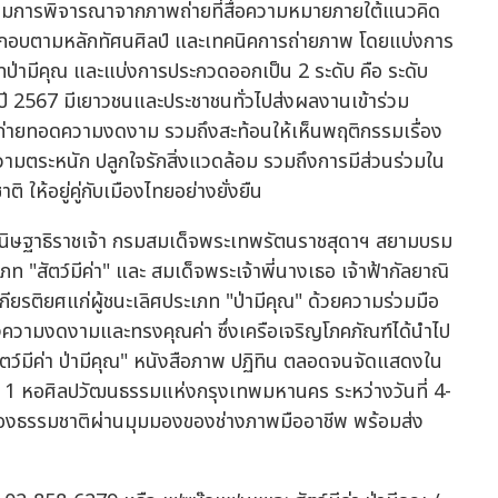
มการพิจารณาจากภาพถ่ายที่สื่อความหมายภายใต้แนวคิด
ประกอบตามหลักทัศนศิลป์ และเทคนิคการถ่ายภาพ โดยแบ่งการ
ภทป่ามีคุณ และแบ่งการประกวดออกเป็น 2 ระดับ คือ ระดับ
้ ในปี 2567 มีเยาวชนและประชาชนทั่วไปส่งผลงานเข้าร่วม
มถ่ายทอดความงดงาม รวมถึงสะท้อนให้เห็นพฤติกรรมเรื่อง
ความตระหนัก ปลูกใจรักสิ่งแวดล้อม รวมถึงการมีส่วนร่วมใน
 ให้อยู่คู่กับเมืองไทยอย่างยั่งยืน
กนิษฐาธิราชเจ้า กรมสมเด็จพระเทพรัตนราชสุดาฯ สยามบรม
ท "สัตว์มีค่า" และ สมเด็จพระเจ้าพี่นางเธอ เจ้าฟ้ากัลยาณิ
รติยศแก่ผู้ชนะเลิศประเภท "ป่ามีคุณ" ด้วยความร่วมมือ
ทั้งความงดงามและทรงคุณค่า ซึ่งเครือเจริญโภคภัณฑ์ได้นำไป
ตว์มีค่า ป่ามีคุณ" หนังสือภาพ ปฏิทิน ตลอดจนจัดแสดงใน
ั้น 1 หอศิลปวัฒนธรรมแห่งกรุงเทพมหานคร ระหว่างวันที่ 4-
ของธรรมชาติผ่านมุมมองของช่างภาพมืออาชีพ พร้อมส่ง