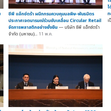
โ
ไ
ท
ย
ซีพี แอ็กซ์ตร้า ผนึกกรมควบคุมมลพิษ-พันธมิตร
เป
ประกาศเจตนารมณ์ร่วมขับเคลื่อน Circular Retail
จัดการพลาสติกอย่างยั่งยืน
— บริษัท ซีพี แอ็กซ์ตร้า
จำกัด (มหาชน)...
11 พ.ค.