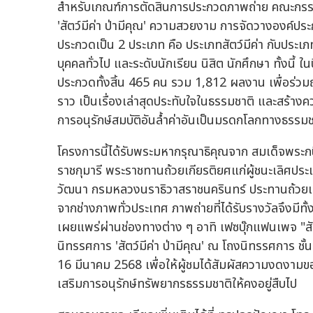
สำหรับเกณฑ์การตัดสินการประกวดภาพถ่าย คณะกรร
'สัตว์มีค่า ป่ามีคุณ' ความสวยงาม การจัดวางองค์
ประกวดเป็น 2 ประเภท คือ ประเภทสัตว์มีค่า กับประเ
บุคคลทั่วไป และระดับนักเรียน นิสิต นักศึกษา ทั้งนี
ประกวดทั้งสิ้น 465 คน รวม 1,812 ผลงาน เพื่อร่ว
ราว เป็นเรื่องเล่าสุดประทับใจในธรรมชาติ และสร้าง
การอนุรักษ์สมบัติอันล้ำค่าอันเป็นมรดกโลกทางธรรมชาติ
โครงการนี้ได้รับพระมหากรุณาธิคุณจาก สมเด็จพระ
ราชกุมารี พระราชทานถ้วยเกียรติยศแก่ผู้ชนะเลิศประเภ
วัฒนา กรมหลวงนราธิวาสราชนครินทร์ ประทานถ้วยเกีย
จากช่างภาพทั่วประเทศ ภาพถ่ายที่ได้รับรางวัลจึงมี
เผยแพร่ผ่านช่องทางต่าง ๆ อาทิ เฟซบุ๊กแฟนเพจ "สั
นิทรรศการ 'สัตว์มีค่า ป่ามีคุณ' ณ โถงนิทรรศการ ช
16 มีนาคม 2568 เพื่อให้ผู้ชมได้สัมผัสความงดงาม
เสริมการอนุรักษ์ทรัพยากรธรรมชาติให้คงอยู่สืบไป