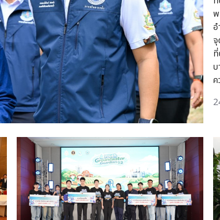
ท
พ
อ
จ
ท
บ
ค
2