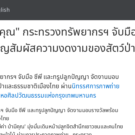
lish
มีคุณ" กระทรวงทรัพยากรฯ จับมื
ิญสัมผัสความงดงามของสัตว์ป่
ัพยากรฯ จับมือ ซีพี และทรูปลูกปัญญา จัดงานมอบ
่าและธรรมชาติเมืองไทย ผ่าน
นิทรรศการภาพถ่าย
ณ
หอศิลปวัฒนธรรมแห่งกรุงเทพมหานคร
ีค่า ป่ามีคุณ' มุ่งมั่นเดินหน้าปลูกจิตสำนึกเยาวชนและคนไทย
่าและป่าไม้ ผ่านการประกวดภาพถ่าย…กระทรวง