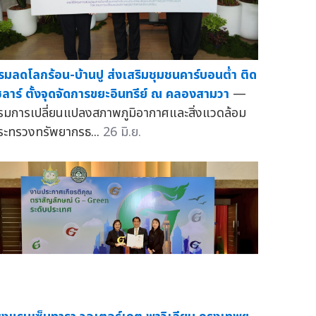
รมลดโลกร้อน-บ้านปู ส่งเสริมชุมชนคาร์บอนต่ำ ติด
ซลาร์ ตั้งจุดจัดการขยะอินทรีย์ ณ คลองสามวา
—
รมการเปลี่ยนแปลงสภาพภูมิอากาศและสิ่งแวดล้อม
ระทรวงทรัพยากรธ...
26 มิ.ย.