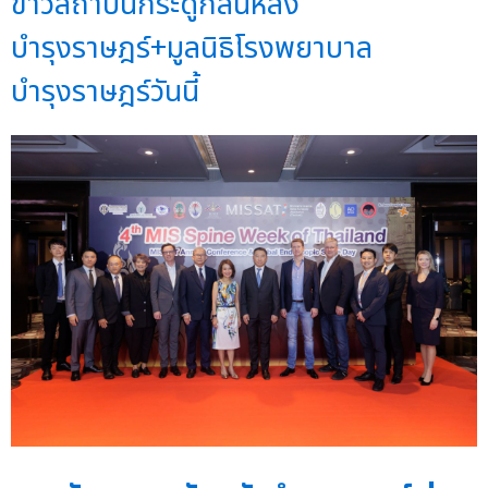
ข่าวสถาบันกระดูกสันหลัง
บำรุงราษฎร์+มูลนิธิโรงพยาบาล
บำรุงราษฎร์วันนี้