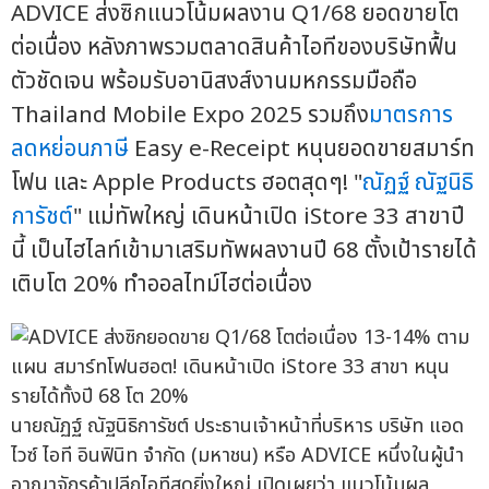
ADVICE ส่งซิกแนวโน้มผลงาน Q1/68 ยอดขายโต
ต่อเนื่อง หลังภาพรวมตลาดสินค้าไอทีของบริษัทฟื้น
ตัวชัดเจน พร้อมรับอานิสงส์งานมหกรรมมือถือ
Thailand Mobile Expo 2025 รวมถึง
มาตรการ
ลดหย่อนภาษี
Easy e-Receipt หนุนยอดขายสมาร์ท
โฟน และ Apple Products ฮอตสุดๆ! "
ณัฏฐ์ ณัฐนิธิ
การัชต์
" แม่ทัพใหญ่ เดินหน้าเปิด iStore 33 สาขาปี
นี้ เป็นไฮไลท์เข้ามาเสริมทัพผลงานปี 68 ตั้งเป้ารายได้
เติบโต 20% ทำออลไทม์ไฮต่อเนื่อง
นายณัฏฐ์ ณัฐนิธิการัชต์ ประธานเจ้าหน้าที่บริหาร บริษัท แอด
ไวซ์ ไอที อินฟินิท จำกัด (มหาชน) หรือ ADVICE หนึ่งในผู้นำ
อาณาจักรค้าปลีกไอทีสุดยิ่งใหญ่ เปิดเผยว่า แนวโน้มผล