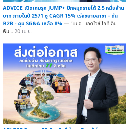
ADVICE เปิดเกมรุก JUMP+ ปักหมุดรายได้ 2.5 หมื่นล้าน
บาท ภายในปี 2571 ชู CAGR 15% เร่งขยายสาขา - ดัน
B2B - คุม SG&A เหลือ 8%
— "บมจ. แอดไวซ์ ไอที อิน
ฟิน...
20 เม.ย.