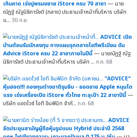
เกินคาด เร่งปูพรมขยาย iStore ครบ 70 สาขา
— นาย
ณัฏฐ์ ณัฐนิธิการัชต์ (กลาง) ประธานเจ้าหน้าที่บริหาร บริษัท
แ...
30 ก.ย.
ADVICE เปิด
บ้านต้อนรับนักลงทุน กางแผนรุกตลาดไอทีพรีเมียม ดัน
Advice iStore ครบ 22 สาขาภายในปีนี้
— นายณัฏฐ์ ณัฐ
นิธิการัชต์ ประธานเจ้าหน้าที่บริหาร บริษัท ...
ก.ค. 68
"ADVICE"
หุ้นฮอต!!! กองทุนต่างชาติรุมจีบ - ยอดขาย Apple หนุนโต
แรง เร่งเครื่องเปิด iStore ทั่วไทย ทะลุเป้า 22 สาขาปีนี้
—
บริษัท แอดไวซ์ ไอที อินฟินิท จำกั...
ก.ค. 68
ADVICE
จัดประชุมสามัญผู้ถือหุ้นรูปแบบ Hybrid ประจำปี 2568
ผถห.ไฟเขียวทุกวาระ เคาะแจกปันผล 0.175 บ./หุ้น
— นา