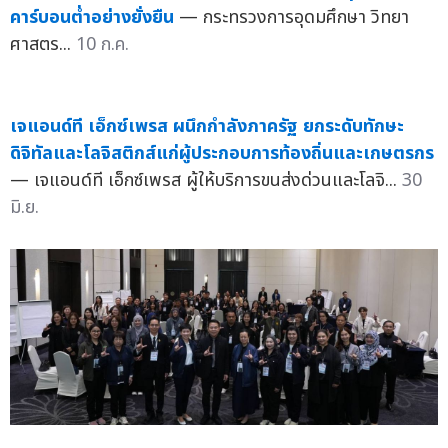
คาร์บอนต่ำอย่างยั่งยืน
— กระทรวงการอุดมศึกษา วิทยา
ศาสตร...
10 ก.ค.
เจแอนด์ที เอ็กซ์เพรส ผนึกกำลังภาครัฐ ยกระดับทักษะ
ดิจิทัลและโลจิสติกส์แก่ผู้ประกอบการท้องถิ่นและเกษตรกร
— เจแอนด์ที เอ็กซ์เพรส ผู้ให้บริการขนส่งด่วนและโลจิ...
30
มิ.ย.