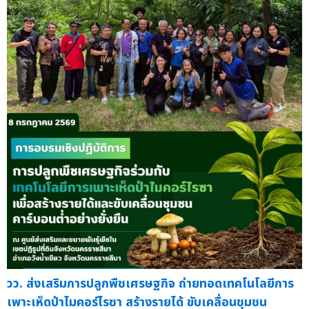
วว. ส่งเสริมการปลูกพืชเศรษฐกิจ ถ่ายทอดเทคโนโลยีการ
เพาะเห็ดป่าไมคอร์ไรซา สร้างรายได้ ขับเคลื่อนชุมชน